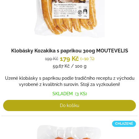
Klobásky Kozakika s paprikou 300g MOUTEVELIS
179 Kč
199 Kč
(–10 %)
Měrná
59,67 Kč / 100 g
cena:
Uzené klobásky s paprikou podle tradičního receptu z východu
vyrobené z kvalitních surovin. Stojí za vyzkoušení!
SKLADEM
(3 KS)
Do košíku
CHLAZENÉ