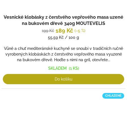
Vesnické klobásky z čerstvého vepřového masa uzené
na bukovém dřevě 340g MOUTEVELIS
189 Kč
199 Kč
(–5 %)
Měrná
55,59 Kč / 100 g
cena:
Vůně a chuť mediteránské kuchyně se snoubí v tradičních ručně
vyrobených klobáskách z čerstvého vepřového masa vyuzené
na bukovém dřevě. Hoďte s nimi na gril, otevřete...
SKLADEM
(1 KS)
Do košíku
CHLAZENÉ