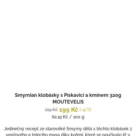
Smyrnian klobásky s Pískavicí a kmínem 320g
MOUTEVELIS
199 Kč
219 Kč
(–9 %)
Měrná
62,19 Kč / 100 g
cena:
Jedinečný recept ze starověké Smyrny dělá s těchto klobásek z
vepřového a telecího masa díky koření, které se používalo již v