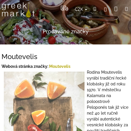
Přejít
Nák
Hledat
Přihlášení
na
CZK
obsah
koší
Prodávané značky
Moutevelis
Webová stránka značky:
Moutevelis
Rodina Moutevelis
vyrábí tradiční řecké
klobásky již od roku
1970. V městečku
Kalamata na
poloostrově
Peloponés tak již více
než 40 let ručně
vyrábí autentické
vesnické klobásky za
použití tradičních