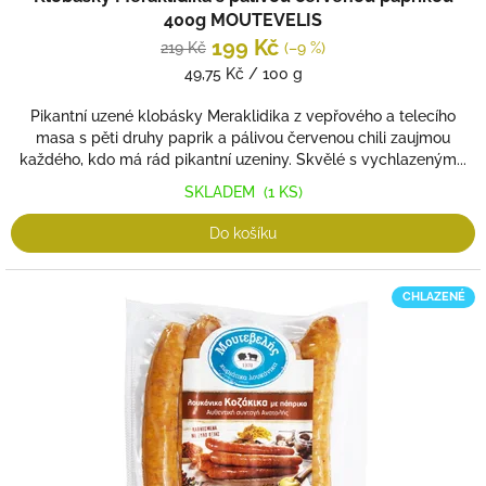
400g MOUTEVELIS
199 Kč
219 Kč
(–9 %)
Měrná
49,75 Kč / 100 g
cena:
Pikantní uzené klobásky Meraklidika z vepřového a telecího
masa s pěti druhy paprik a pálivou červenou chili zaujmou
každého, kdo má rád pikantní uzeniny. Skvělé s vychlazeným...
SKLADEM
(1 KS)
Do košíku
CHLAZENÉ