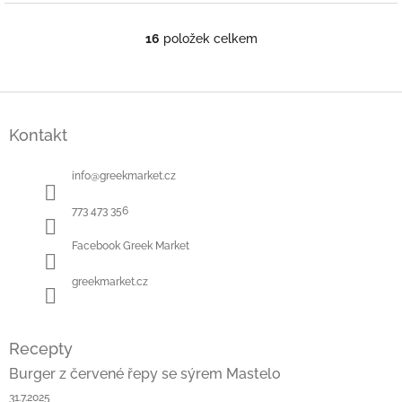
16
položek celkem
O
v
l
á
Z
d
á
a
Kontakt
p
c
a
í
t
info
@
greekmarket.cz
p
í
r
773 473 356
v
k
Facebook Greek Market
y
v
ý
greekmarket.cz
p
i
s
Recepty
u
Burger z červené řepy se sýrem Mastelo
31.7.2025