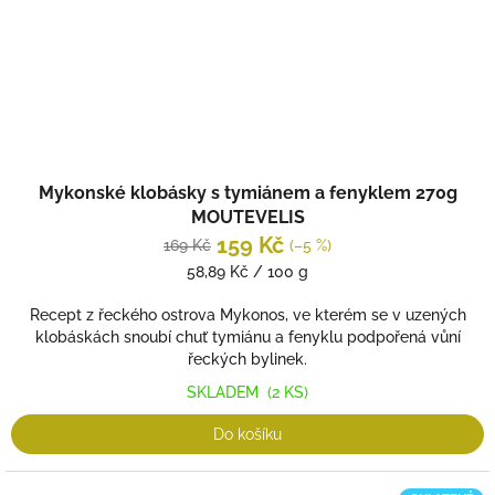
Mykonské klobásky s tymiánem a fenyklem 270g
MOUTEVELIS
159 Kč
169 Kč
(–5 %)
Měrná
58,89 Kč / 100 g
cena:
Recept z řeckého ostrova Mykonos, ve kterém se v uzených
klobáskách snoubí chuť tymiánu a fenyklu podpořená vůní
řeckých bylinek.
SKLADEM
(2 KS)
Do košíku