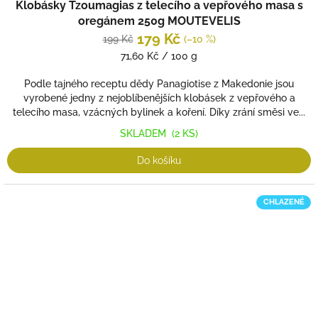
Klobásky Tzoumagias z telecího a vepřového masa s
oregánem 250g MOUTEVELIS
179 Kč
199 Kč
(–10 %)
Měrná
71,60 Kč / 100 g
cena:
Podle tajného receptu dědy Panagiotise z Makedonie jsou
vyrobené jedny z nejoblíbenějších klobásek z vepřového a
telecího masa, vzácných bylinek a koření. Díky zrání směsi ve...
SKLADEM
(2 KS)
Do košíku
CHLAZENÉ