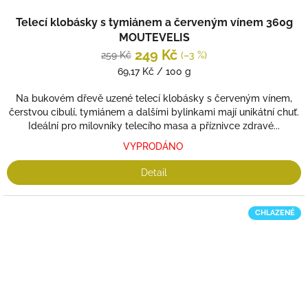
Telecí klobásky s tymiánem a červeným vínem 360g
MOUTEVELIS
249 Kč
259 Kč
(–3 %)
Měrná
69,17 Kč / 100 g
cena:
Na bukovém dřevě uzené telecí klobásky s červeným vínem,
čerstvou cibulí, tymiánem a dalšími bylinkami mají unikátní chuť.
Ideální pro milovníky telecího masa a příznivce zdravé...
VYPRODÁNO
Detail
CHLAZENÉ