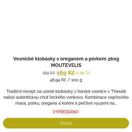
Vesnické klobásky s oreganem a pórkem 360g
MOUTEVELIS
169 Kč
189 Kč
(–10 %)
Měrná
46,94 Kč / 100 g
cena:
Tradiční recept na uzené klobásky z horské vesnice v Thesálii
nabízí autentickou chuť řeckého venkova. Kombinace vepřového
masa, pórku, oregana a koření a pečlivé vyuzení na...
VYPRODÁNO
Detail