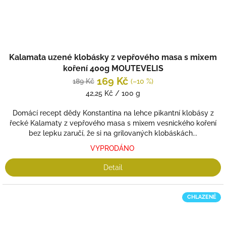
Kalamata uzené klobásky z vepřového masa s mixem
koření 400g MOUTEVELIS
169 Kč
189 Kč
(–10 %)
Měrná
42,25 Kč / 100 g
cena:
Domácí recept dědy Konstantina na lehce pikantní klobásy z
řecké Kalamaty z vepřového masa s mixem vesnického koření
bez lepku zaručí, že si na grilovaných klobáskách...
VYPRODÁNO
Detail
CHLAZENÉ