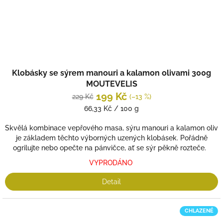
Klobásky se sýrem manouri a kalamon olivami 300g
MOUTEVELIS
199 Kč
229 Kč
(–13 %)
Měrná
66,33 Kč / 100 g
cena:
Skvělá kombinace vepřového masa, sýru manouri a kalamon oliv
je základem těchto výborných uzených klobásek. Pořádně
ogrilujte nebo opečte na pánvičce, ať se sýr pěkně rozteče.
VYPRODÁNO
Detail
CHLAZENÉ