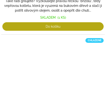
Také rádi grilujete? Vyzkoušejte pravou řeckou "brizolu", tedy
vepřovou kotletu, která je vyuzená na bukovém dřevě a stačí ji
potřít olivovým olejem, osolit a opepřit dle chuti...
SKLADEM
(1 KS)
Do košíku
CHLAZENÉ