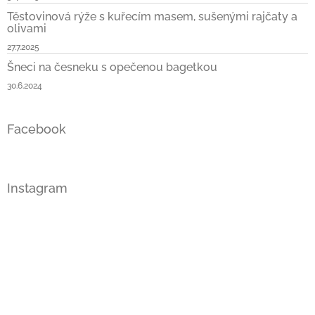
Těstovinová rýže s kuřecím masem, sušenými rajčaty a
olivami
27.7.2025
Šneci na česneku s opečenou bagetkou
30.6.2024
Facebook
Instagram