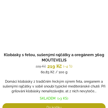
Klobásky s fetou, sušenými rajčátky a oregánem 360g
MOUTEVELIS
219 Kč
229 Kč
(–4 %)
Měrná
60,83 Kč / 100 g
cena:
Domácí klobásky z tradičním řeckým sýrem feta, oreganem a
sušenými rajčátky v sobě snoubí typické mediteránské chutě. Při
grilování klobásky nenařezávejte, at z nich nevyteče...
SKLADEM
(>3 KS)
Do košíku