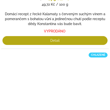
Měrná
49,72 Kč / 100 g
cena:
Domácí recept z řecké Kalamaty s červeným suchým vínem a
pomerančem s bohatou vůní a jedinečnou chutí podle receptu
dědy Konstantina vás bude bavit.
VYPRODÁNO
Detail
CHLAZENÉ