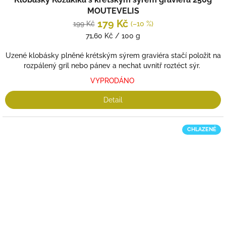
produktu
MOUTEVELIS
je
179 Kč
199 Kč
(–10 %)
5,0
Měrná
71,60 Kč / 100 g
z
cena:
5
Uzené klobásky plněné krétským sýrem graviéra stačí položit na
hvězdiček.
rozpálený gril nebo pánev a nechat uvnitř roztéct sýr.
VYPRODÁNO
Detail
CHLAZENÉ