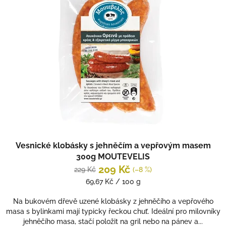
Vesnické klobásky s jehněčím a vepřovým masem
300g MOUTEVELIS
209 Kč
229 Kč
(–8 %)
Měrná
69,67 Kč / 100 g
cena:
Na bukovém dřevě uzené klobásky z jehněčího a vepřového
masa s bylinkami mají typicky řeckou chuť. Ideální pro milovníky
jehněčího masa, stačí položit na gril nebo na pánev a...