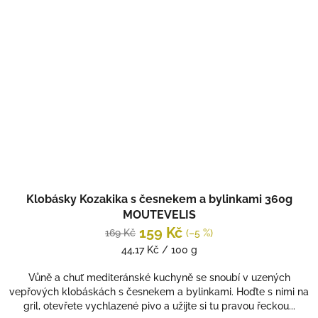
Klobásky Kozakika s česnekem a bylinkami 360g
MOUTEVELIS
159 Kč
169 Kč
(–5 %)
Měrná
44,17 Kč / 100 g
cena:
Vůně a chuť mediteránské kuchyně se snoubí v uzených
vepřových klobáskách s česnekem a bylinkami. Hoďte s nimi na
gril, otevřete vychlazené pivo a užijte si tu pravou řeckou...