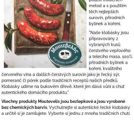
metod a s použitím
těch nejlepších
surovin, přírodních
bylinek a koření.
"Naše klobásky jsou
připravovány z
vybraných kusů
čerstvého vepřového
a telecího masa, 100%
přírodních bylinek a
koření, kvalitního
červeného vína a dalších čerstvých surovin jako je řecký sýr,
pomeranč či pórek podle tradičních receptů našich předků.
Klobásky udíme na bukovém dřevě, které jim dává vůni a chuť
autentického domácího produktu."
Všechny produkty Moutevelis jsou bezlepkové a jsou vyrobené
bez chemických barviv.
Vychutnejte si autentické řecké klobásky
a určitě si je zamilujete. Vyberte si jednu z mnoha tradičních chutí.