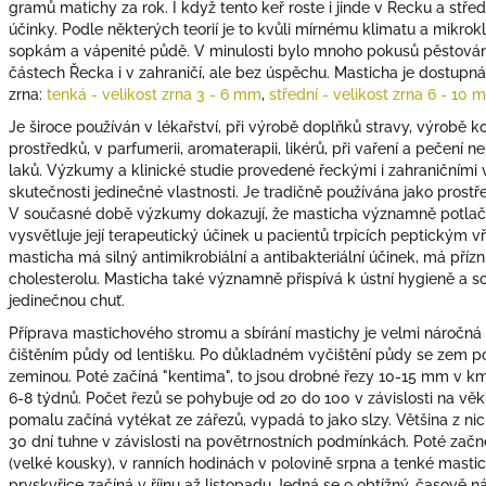
gramů matichy za rok. I když tento keř roste i jinde v Řecku a stř
účinky. Podle některých teorií je to kvůli mírnému klimatu a mikr
sopkám a vápenité půdě. V minulosti bylo mnoho pokusů pěstován
částech Řecka i v zahraničí, ale bez úspěchu. Masticha je dostupná 
zrna:
tenká - velikost zrna 3 - 6 mm
,
střední - velikost zrna 6 - 10
Je široce používán v lékařství, při výrobě doplňků stravy, výrobě 
prostředků, v parfumerii, aromaterapii, likérů, při vaření a pečení 
laků. Výzkumy a klinické studie provedené řeckými i zahraničními
skutečnosti jedinečné vlastnosti. Je tradičně používána jako prostř
V současné době výzkumy dokazují, že masticha významně potlačuj
vysvětluje její terapeutický účinek u pacientů trpících peptickým 
masticha má silný antimikrobiální a antibakteriální účinek, má přízn
cholesterolu. Masticha také významně přispívá k ústní hygieně a 
jedinečnou chuť.
Příprava mastichového stromu a sbírání mastichy je velmi náročná 
čištěním půdy od lentišku. Po důkladném vyčištění půdy se zem pok
zeminou. Poté začíná "kentima", to jsou drobné řezy 10-15 mm v 
6-8 týdnů. Počet řezů se pohybuje od 20 do 100 v závislosti na věk
pomalu začíná vytékat ze zářezů, vypadá to jako slzy. Většina z n
30 dní tuhne v závislosti na povětrnostních podmínkách. Poté začn
(velké kousky), v ranních hodinách v polovině srpna a tenké mastic
pryskyřice začíná v říjnu až listopadu Jedná se o obtížný, časově n