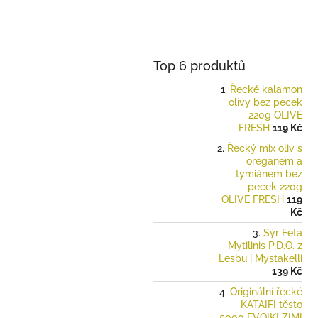
Top 6 produktů
Řecké kalamon
olivy bez pecek
220g OLIVE
FRESH
119 Kč
Řecký mix oliv s
oreganem a
tymiánem bez
pecek 220g
OLIVE FRESH
119
Kč
Sýr Feta
Mytilinis P.D.O. z
Lesbu | Mystakelli
139 Kč
Originální řecké
KATAIFI těsto
500g EVOIKI ZIMI