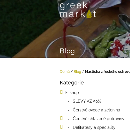
Přejít
na
obsah
Blog
Domů
/
Blog
/
Masticha z řeckého ostrova
P
Kategorie
o
Přeskočit
kategorie
s
E-shop
t
SLEVY AŽ 50%
r
a
Čerstvé ovoce a zelenina
n
Čerstvé chlazené potraviny
n
í
Delikatesy a speciality