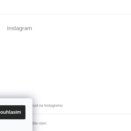
Instagram
Sledovat na Instagramu
ouhlasím
í podmínky
Napište nám