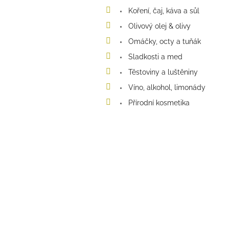
p
Koření, čaj, káva a sůl
a
Olivový olej & olivy
n
e
Omáčky, octy a tuňák
l
Sladkosti a med
Těstoviny a luštěniny
Víno, alkohol, limonády
Přírodní kosmetika