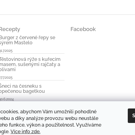
Recepty
Facebook
Burger z červené řepy se
sýrem Mastelo
31.7.2025
Těstovinová rýže s kuřecím
masem, sušenými rajčaty a
olivami
27.7.2025
Šneci na česneku s
opečenou bagetkou
30.6.2024
cookies, abychom Vám umožnili pohodlné
S
 webu a díky analýze provozu webu neustále
jeho funkce, výkon a použitelnost. Využíváme
odnocení obchodu
Produkty a značky
Doprava zboží
Blog
Obchodn
ogle.
Více info zde.