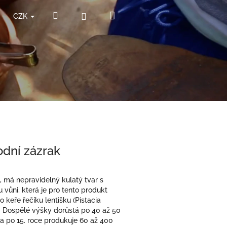
Nákupní
Hledat
Přihlášení
CZK
košík
odní zázrak
, má nepravidelný kulatý tvar s
vůni, která je pro tento produkt
o keře řečíku lentišku (Pistacia
s. Dospělé výšky dorůstá po 40 až 50
ci a po 15. roce produkuje 60 až 400