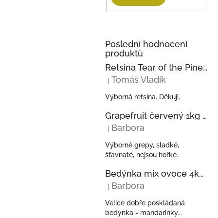
Poslední hodnocení
produktů
Retsina Tear of the Pine 750ml 2023 KECHRIS
Tomáš Vladík
|
Hodnocení produktu je 5 z 5 hvězdi
Výborná retsina. Děkuji.
Grapefruit červený 1kg z Řecka
Barbora
|
Hodnocení produktu je 5 z 5 hvězdi
Výborné grepy, sladké,
šťavnaté, nejsou hořké.
Bedýnka mix ovoce 4kg - pomeranče, mandarinky, kiwi, avokáda z Řecka
Barbora
|
Hodnocení produktu je 5 z 5 hvězdi
Velice dobře poskládaná
bedýnka - mandarinky...