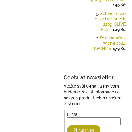
149 Kč
Zelené řecké
olivy bez pecek
220g OLIVE
FRESH
109 Kč
Retsina Afros
750ml 2024
KECHRIS
479 Kč
Odebírat newsletter
Vložte svůj e-mail a my vám
budeme zasílat informace o
nových produktech na našem
e-shopu.
E-mail
Přihlásit se