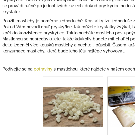
se provádí ručně po jednotlivých kusech, dokud pryskyřice nedos
krystalek.
Použití mastichy je poměrně jednoduché. Krystalky lze jednoduše z
Pokud Vám nevadí chuť pryskyřice, tak můžete krystalky žvýkat, 
zpět do konzistence pryskyřice. Takto necháte mastichu postupný
Mastichou se nepředávkujete, takže kdykoliv budete mít chuť či pot
dejte jeden či více kousků mastichy a nechte ji působit. Časem kaž
konzumace mastichy, která bude jeho tělu nejlépe vyhovovat.
Podívejte se na
potraviny
s mastichou, které najdete v našem obc