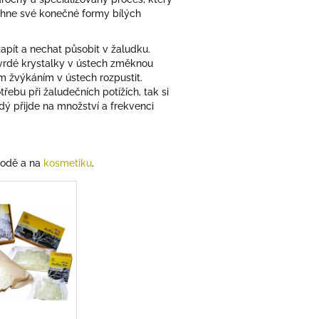
áhne své konečné formy bílých
apít a nechat působit v žaludku.
tvrdé krystalky v ústech změknou
m žvýkáním v ústech rozpustit.
řebu při žaludečních potížích, tak si
dý přijde na množství a frekvenci
hodě a na
kosmetiku
.