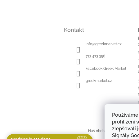
Z
á
Kontakt
p
a
t
info
@
greekmarket.cz
í
773 473 356
Facebook Greek Market
greekmarket.cz
Používáme 
prohlížení
zlepšovali 
Náš obchod a kontakty
H
Signály Go