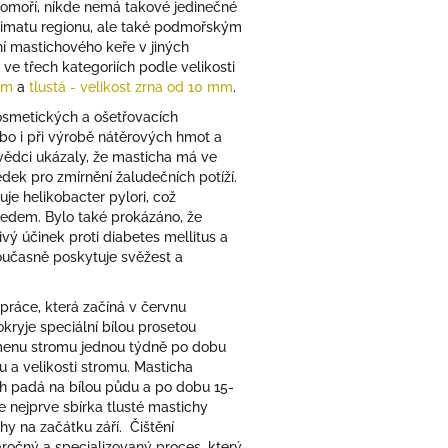
edomoří, níkde nemá takové jedinečné
oklimatu regionu, ale také podmořským
í mastichového keře v jiných
ve třech kategoriích podle velikosti
 mm
a
tlustá - velikost zrna od 10 mm
.
kosmetických a ošetřovacích
nebo i při výrobě nátěrových hmot a
 vědci ukázaly, že masticha má ve
edek pro zmírnění žaludečních potíží.
e helikobacter pylori, což
vředem. Bylo také prokázáno, že
ivý účinek proti diabetes mellitus a
současně poskytuje svěžest a
práce, která začíná v červnu
ryje speciální bílou prosetou
kmenu stromu jednou týdně po dobu
u a velikosti stromu. Masticha
ich padá na bílou půdu a po dobu 15-
e nejprve sbírka tlusté mastichy
hy na začátku září. Čištění
áročný a specializovaný proces, který