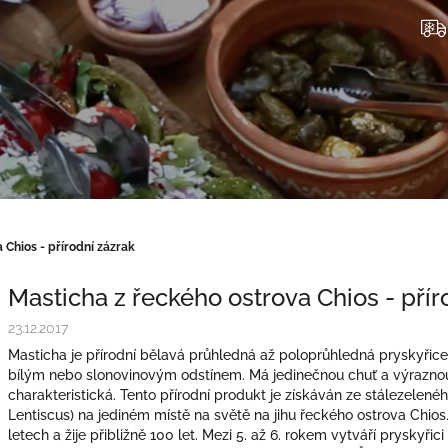
 Chios - přírodní zázrak
Masticha z řeckého ostrova Chios - přír
23.12.2017
Masticha je přírodní bělavá průhledná až poloprůhledná pryskyřice
bílým nebo slonovinovým odstínem. Má jedinečnou chuť a výraznou 
charakteristická. Tento přírodní produkt je získáván ze stálezelenéh
Lentiscus) na jediném místě na světě na jihu řeckého ostrova Chio
letech a žije přibližně 100 let. Mezi 5. až 6. rokem vytváří pryskyři