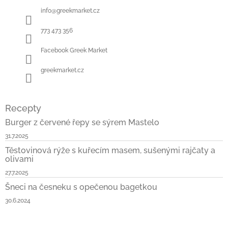
a
t
info
@
greekmarket.cz
í
773 473 356
Facebook Greek Market
greekmarket.cz
Recepty
Burger z červené řepy se sýrem Mastelo
31.7.2025
Těstovinová rýže s kuřecím masem, sušenými rajčaty a
olivami
27.7.2025
Šneci na česneku s opečenou bagetkou
30.6.2024