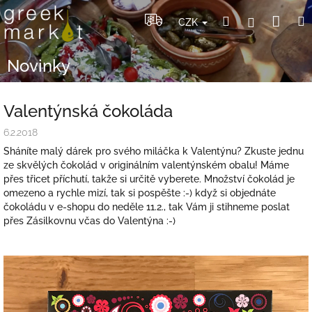
Přejít
Nák
Hledat
Přihlášení
na
CZK
obsah
koší
Novinky
Valentýnská čokoláda
6.2.2018
Sháníte malý dárek pro svého miláčka k Valentýnu? Zkuste jednu
ze skvělých čokolád v originálním valentýnském obalu! Máme
přes třicet příchutí, takže si určitě vyberete. Množství čokolád je
omezeno a rychle mizí, tak si pospěšte :-) když si objednáte
čokoládu v e-shopu do neděle 11.2., tak Vám ji stihneme poslat
přes Zásilkovnu včas do Valentýna :-)