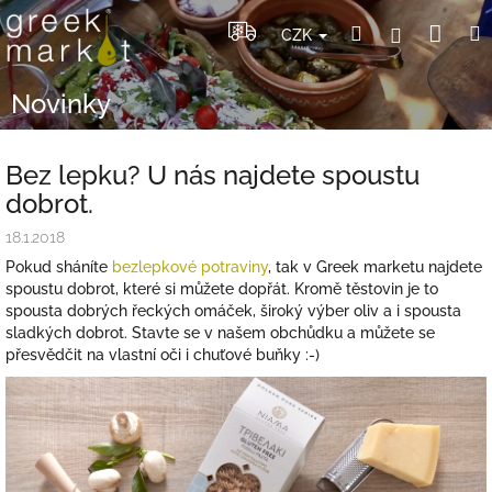
Přejít
Nák
Hledat
Přihlášení
na
CZK
obsah
koší
Novinky
Bez lepku? U nás najdete spoustu
dobrot.
18.1.2018
Pokud sháníte
bezlepkové potraviny
, tak v Greek marketu najdete
spoustu dobrot, které si můžete dopřát. Kromě těstovin je to
spousta dobrých řeckých omáček, široký výber oliv a i spousta
sladkých dobrot. Stavte se v našem obchůdku a můžete se
přesvědčit na vlastní oči i chuťové buňky :-)