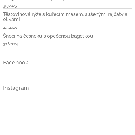
31.7.2025
Těstovinová rýže s kuřecím masem, sušenými rajčaty a
olivami
27.7.2025
Šneci na česneku s opečenou bagetkou
30.6.2024
Facebook
Instagram