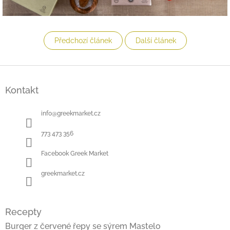
Předchozí článek
Další článek
Z
á
Kontakt
p
a
t
info
@
greekmarket.cz
í
773 473 356
Facebook Greek Market
greekmarket.cz
Recepty
Burger z červené řepy se sýrem Mastelo