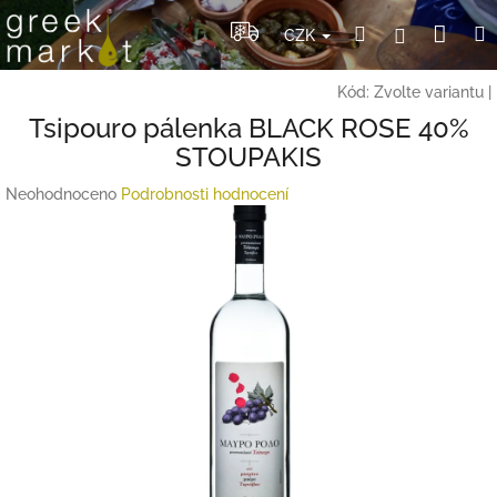
Přejít
Nák
Hledat
Přihlášení
na
CZK
obsah
koší
Kód:
Zvolte variantu
|
Tsipouro pálenka BLACK ROSE 40%
STOUPAKIS
Průměrné
Neohodnoceno
Podrobnosti hodnocení
hodnocení
produktu
je
0,0
z
5
hvězdiček.