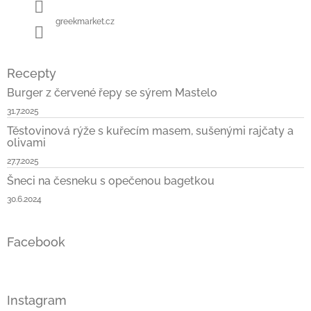
greekmarket.cz
Recepty
Burger z červené řepy se sýrem Mastelo
31.7.2025
Těstovinová rýže s kuřecím masem, sušenými rajčaty a
olivami
27.7.2025
Šneci na česneku s opečenou bagetkou
30.6.2024
Facebook
Instagram