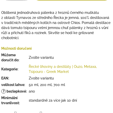
Oblíbená jednodruhová pálenka z hroznů černého muškátu
z oblasti Tyrnavos ze středního Řecka je jemná, 100% destilovaná
v tradičních měděných kotlích na ostrově Chios. Pomalá destilace
dává tomuto tsipouru velmi jemnou chuť pálenky z hroznů s vůní
růží a příchutí fíků a rozinek. Skvěle se hodí ke grilované
chobotnici.
Možnosti doručení
Můžeme
Zvolte variantu
doručit do:
Řecké lihoviny a destiláty | Ouzo, Metaxa,
Kategorie
:
Tsipouro - Greek Market
EAN
:
Zvolte variantu
velikost lahve
:
50 ml, 200 ml, 700 ml
?
bezlepkové
:
ano
Minimální
standardně za více jak 10 dní
trvanlivost
: