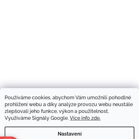
Používáme cookies, abychom Vám umožnili pohodlné
Sledovat na Instagramu
prohlížení webu a díky analýze provozu webu neustále
zlepšovali jeho funkce, výkon a použitelnost.
Využíváme Signály Google.
Více info zde.
Náš obchod a kontakty
Hodnocení obchodu
Produkty a značky
Doprava zboží
Blog
Obchodní podmínky
Napište nám
Nastavení