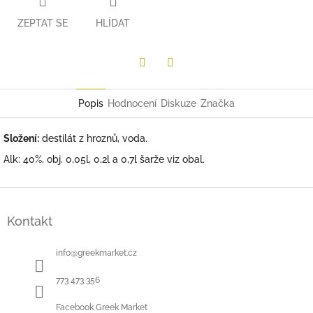
ZEPTAT SE
HLÍDAT
Twitter
Facebook
Popis
Hodnocení
Diskuze
Značka
Složení:
destilát z hroznů, voda.
Alk: 40%, obj. 0,05l, 0,2l a 0,7l šarže viz obal.
Z
á
Kontakt
p
a
t
info
@
greekmarket.cz
í
773 473 356
Facebook Greek Market