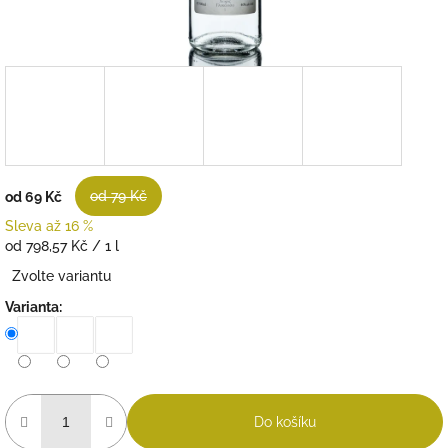
od 79 Kč
od
69 Kč
Sleva až 16 %
Měrná
od 798,57 Kč / 1 l
cena:
Zvolte variantu
Varianta:
Do košíku