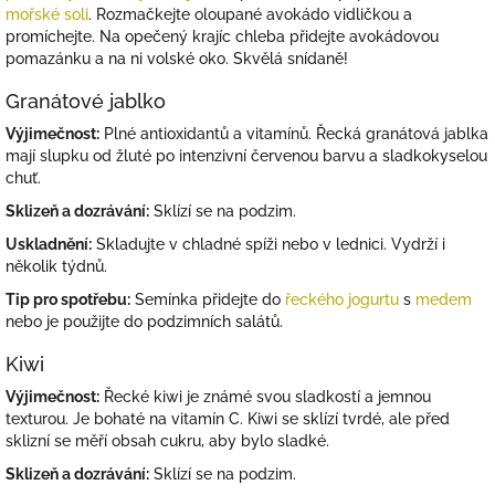
mořské soli
. Rozmačkejte oloupané avokádo vidličkou a
promíchejte. Na opečený krajíc chleba přidejte avokádovou
pomazánku a na ni volské oko. Skvělá snídaně!
Granátové jablko
Výjimečnost:
Plné antioxidantů a vitamínů. Řecká granátová jablka
mají slupku od žluté po intenzivní červenou barvu a sladkokyselou
chuť.
Sklizeň a dozrávání:
Sklízí se na podzim.
Uskladnění:
Skladujte v chladné spíži nebo v lednici. Vydrží i
několik týdnů.
Tip pro spotřebu:
Semínka přidejte do
řeckého jogurtu
s
medem
nebo je použijte do podzimních salátů.
Kiwi
Výjimečnost:
Řecké kiwi je známé svou sladkostí a jemnou
texturou. Je bohaté na vitamín C. Kiwi se sklízí tvrdé, ale před
sklizní se měří obsah cukru, aby bylo sladké.
Sklizeň a dozrávání:
Sklízí se na podzim.