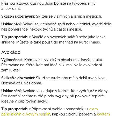
krásnou růžovou dužinou. Jsou bohaté na lykopen, silný
antioxidant.
Sklizeň a dozrávání:
Sklízejí se v zimních a jarních měsících.
Uskladnění:
Skladujte v chladné spíži nebo v lednici. Vydrží déle
než pomeranče, několik týdnů a často i měsíce.
Tip pro spotřebu:
Skvělé do ovocných salátů nebo jako lehká
snídaně. Můžete je také použít do marinád na kuřecí maso.
Avokádo
Výjimečnost:
Krémové, s vysokým obsahem zdravých tuků.
Pěstováno na Krétě, kde má ideální klima. Naše avokádo si
zamilujete!
Sklizeň a dozrávání:
Sklízí se tvrdé, aby mělo delší trvanlivost.
Dozrává až u vás doma.
Uskladnění:
Avokádo skladujte v lednici, kde vydrží až 2 týdny.
Pro dozrání nechte tvrdé plody 2–3 dny při pokojové teplotě,
ideálně v papírovém sáčku.
Tip pro spotřebu:
Připravte si rychlou pomazánku s
extra
panenským olivovým olejem
, kapkou citrónu, pepřem a
květem