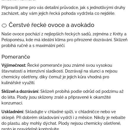
Připravili jsme pro vás detailní průvodce, jak s jednotlivými druhy
zacházet, aby vám jejich řecká pohoda vydržela co nejdéle.
🍊 Čerstvé řecké ovoce a avokádo
Naše ovoce pochází z nejlepších řeckých sadů, zejména z Kréty a
Peloponésu, kde má ideální klima pro přirozené dozrávání. Sklizeň
probíhá ručně a s maximální péčí.
Pomeranče
Výjimečnost:
Řecké pomeranče jsou známé svou vysokou
šťavnatostí a intenzivní sladkostí. Dozrávají na slunci a nejsou
chemicky ošetřeny, díky čemuž je jejich kůra vhodná pro
kulinářské využití.
Sklizeň a dozrávání:
Sklizeň probíhá podle odrůd od podzimu až
do léta. Plody jsou sklízeny zralé a připravené k okamžité
konzumaci.
Uskladnění:
Skladujte v chladné spíži, v chladničce nebo ve
sklepě. Při dobrém skladování vydrží i 2 měsíce. Nikdy je nebalte
do plastu, aby mohly dýchat. Plody nejsou chemicky ošetřené,
proto je pravidelně kontrolujte.