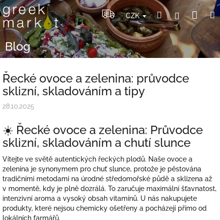
Přejít
Nák
Hledat
Přihlášení
na
CZK
obsah
koší
Blog
Řecké ovoce a zelenina: průvodce
sklizní, skladováním a tipy
28.10.2025
☀️ Řecké ovoce a zelenina: Průvodce
sklizní, skladováním a chutí slunce
Vítejte ve světě autentických řeckých plodů. Naše ovoce a
zelenina je synonymem pro chuť slunce, protože je pěstována
tradičními metodami na úrodné středomořské půdě a sklizena až
v momentě, kdy je plně dozrálá. To zaručuje maximální šťavnatost,
intenzivní aroma a vysoký obsah vitamínů. U nás nakupujete
produkty, které nejsou chemicky ošetřeny a pocházejí přímo od
lokálních farmářů.