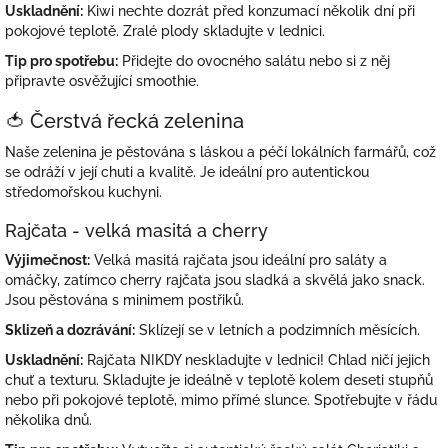
Uskladnění:
Kiwi nechte dozrát před konzumací několik dní při
pokojové teplotě. Zralé plody skladujte v lednici.
Tip pro spotřebu:
Přidejte do ovocného salátu nebo si z něj
připravte osvěžující smoothie.
🍅 Čerstvá řecká zelenina
Naše zelenina je pěstována s láskou a péčí lokálních farmářů, což
se odráží v její chuti a kvalitě. Je ideální pro autentickou
středomořskou kuchyni.
Rajčata - velká masitá a cherry
Výjimečnost:
Velká masitá rajčata jsou ideální pro saláty a
omáčky, zatímco cherry rajčata jsou sladká a skvělá jako snack.
Jsou pěstována s minimem postřiků.
Sklizeň a dozrávání:
Sklízejí se v letních a podzimních měsících.
Uskladnění:
Rajčata NIKDY neskladujte v lednici! Chlad ničí jejich
chuť a texturu. Skladujte je ideálně v teplotě kolem deseti stupňů
nebo při pokojové teplotě, mimo přímé slunce. Spotřebujte v řádu
několika dnů.