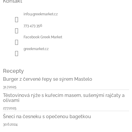
Kontakt
p
a
t
info
@
greekmarket.cz
í
773 473 356
Facebook Greek Market
greekmarket.cz
Recepty
Burger z červené řepy se sýrem Mastelo
31.7.2025
Těstovinová rýže s kuřecím masem, sušenými rajčaty a
olivami
27.7.2025
Šneci na česneku s opečenou bagetkou
30.6.2024