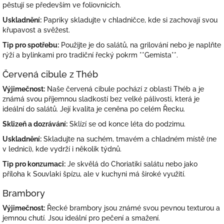
pěstují se především ve foliovnících.
Uskladnění:
Papriky skladujte v chladničce, kde si zachovají svou
křupavost a svěžest.
Tip pro spotřebu:
Použijte je do salátů, na grilování nebo je naplňte
rýží a bylinkami pro tradiční řecký pokrm **Gemista**.
Červená cibule z Théb
Výjimečnost:
Naše červená cibule pochází z oblasti Théb a je
známá svou příjemnou sladkostí bez velké pálivosti, která je
ideální do salátů. Její kvalita je ceněna po celém Řecku.
Sklizeň a dozrávání:
Sklízí se od konce léta do podzimu.
Uskladnění:
Skladujte na suchém, tmavém a chladném místě (ne
v lednici), kde vydrží i několik týdnů.
Tip pro konzumaci:
Je skvělá do Choriatiki salátu nebo jako
příloha k Souvlaki špízu, ale v kuchyni má široké využití.
Brambory
Výjimečnost:
Řecké brambory jsou známé svou pevnou texturou a
jemnou chutí. Jsou ideální pro pečení a smažení.