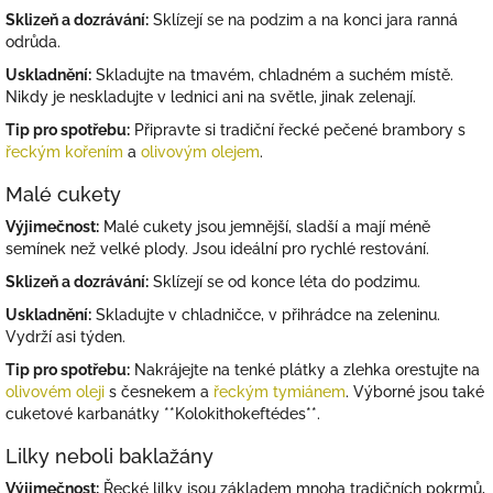
Sklizeň a dozrávání:
Sklízejí se na podzim a na konci jara ranná
odrůda.
Uskladnění:
Skladujte na tmavém, chladném a suchém místě.
Nikdy je neskladujte v lednici ani na světle, jinak zelenají.
Tip pro spotřebu:
Připravte si tradiční řecké pečené brambory s
řeckým kořením
a
olivovým olejem
.
Malé cukety
Výjimečnost:
Malé cukety jsou jemnější, sladší a mají méně
semínek než velké plody. Jsou ideální pro rychlé restování.
Sklizeň a dozrávání:
Sklízejí se od konce léta do podzimu.
Uskladnění:
Skladujte v chladničce, v přihrádce na zeleninu.
Vydrží asi týden.
Tip pro spotřebu:
Nakrájejte na tenké plátky a zlehka orestujte na
olivovém oleji
s česnekem a
řeckým tymiánem
. Výborné jsou také
cuketové karbanátky **Kolokithokeftédes**.
Lilky neboli baklažány
Výjimečnost:
Řecké lilky jsou základem mnoha tradičních pokrmů,