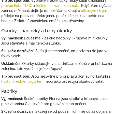
Tip pro spotřebu:
Vytvořte si autentický řecký salát Choriatiki s
pravou Feta P.D.O.
a
řeckými olivami Kalamata
. Když Vám rajčata
začnou měknout, dejte je do pekáče, zakapejte
olivovým olejem
,
přidejte na polovinu překrojenou paličku česneku a pečte cca
hodinu. Získáte fantastickou omáčku na těstoviny.
Okurky - hadovky a baby okurky
Výjimečnost:
Dovážíme klasické hadovky i křupavé mini okurky.
Jsou šťavnaté a mají tenkou slupku.
Sklizeň a dozrávání:
Sklízejí se celoročně, od podzimu do jara ve
foliovnících.
Uskladnění:
Okurky skladujte v chladničce, ideálně v přihrádce na
zeleninu, kde vydrží nejdéle křupavé.
Tip pro spotřebu:
Jsou nezbytné pro přípravu domácího Tzatziki s
hustým řeckým jogurtem
nebo jako osvěžující okurkový salát.
Papriky
Výjimečnost:
Řecké papriky Florina jsou sladké a křupavé. Jsou
plné vitamínu C a skvělé pro grilování nebo pečení.
Sklizeň a dozrávání:
Sklízejí se od podzimních měsíců až do jara a