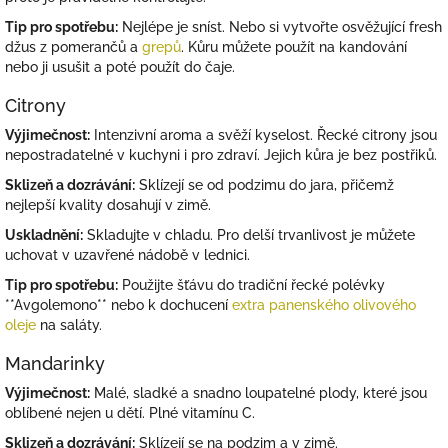
Tip pro spotřebu:
Nejlépe je sníst. Nebo si vytvořte osvěžující fresh
džus z pomerančů a
grepů
. Kůru můžete použít na kandování
nebo ji usušit a poté použít do čaje.
Citrony
Výjimečnost:
Intenzivní aroma a svěží kyselost. Řecké citrony jsou
nepostradatelné v kuchyni i pro zdraví. Jejich kůra je bez postřiků.
Sklizeň a dozrávání:
Sklízejí se od podzimu do jara, přičemž
nejlepší kvality dosahují v zimě.
Uskladnění:
Skladujte v chladu. Pro delší trvanlivost je můžete
uchovat v uzavřené nádobě v lednici.
Tip pro spotřebu:
Použijte šťávu do tradiční řecké polévky
**Avgolemono** nebo k dochucení
extra panenského olivového
oleje
na saláty.
Mandarinky
Výjimečnost:
Malé, sladké a snadno loupatelné plody, které jsou
oblíbené nejen u dětí. Plné vitamínu C.
Sklizeň a dozrávání:
Sklízejí se na podzim a v zimě.