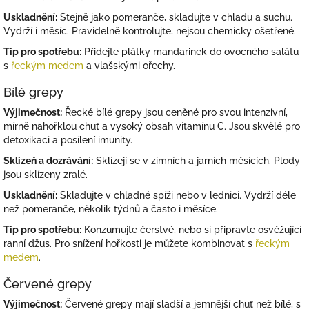
Uskladnění:
Stejně jako pomeranče, skladujte v chladu a suchu.
Vydrží i měsíc. Pravidelně kontrolujte, nejsou chemicky ošetřené.
Tip pro spotřebu:
Přidejte plátky mandarinek do ovocného salátu
s
řeckým medem
a vlašskými ořechy.
Bílé grepy
Výjimečnost:
Řecké bílé grepy jsou ceněné pro svou intenzivní,
mírně nahořklou chuť a vysoký obsah vitamínu C. Jsou skvělé pro
detoxikaci a posílení imunity.
Sklizeň a dozrávání:
Sklízejí se v zimních a jarních měsících. Plody
jsou sklízeny zralé.
Uskladnění:
Skladujte v chladné spíži nebo v lednici. Vydrží déle
než pomeranče, několik týdnů a často i měsíce.
Tip pro spotřebu:
Konzumujte čerstvé, nebo si připravte osvěžující
ranní džus. Pro snížení hořkosti je můžete kombinovat s
řeckým
medem
.
Červené grepy
Výjimečnost:
Červené grepy mají sladší a jemnější chuť než bílé, s