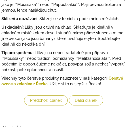
jako je **Moussaka** nebo **Papoutsakia**. Mají pevnou texturu a
jemnou, lehce nasládlou chuť.
Sklizeň a dozrávání:
Sklízejí se v letních a podzimních měsících.
Uskladnění:
Lilky jsou citlivé na chlad. Skladujte je ideálně v
chladném místě kolem deseti stupňů, mimo přímé slunce a mimo
jiné ovoce (jako jsou banány), které uvolňuje etylen. Spotřebujte
ideálně do několika dní.
Tip pro spotřebu:
Lilky jsou nepostradatelné pro přípravu
**Moussaky** nebo tradiční pomazánky **Melitzanosalata**. Před
pečením je doporučujeme nakrájet, posypat solí a nechat "vypotit"
hořkost, poté opláchnout a osušit.
Všechny tyto čerstvé produkty naleznete v naší kategorii
Čerstvé
ovoce a zelenina z Řecka
. Užijte si to nejlepší z Řecka!
Předchozí článek
Další článek
Z
á