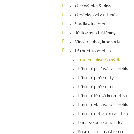
a
Olivový olej & olivy
n
e
Omáčky, octy a tuňák
l
Sladkosti a med
Těstoviny a luštěniny
Víno, alkohol, limonády
Přírodní kosmetika
Tradiční olivová mýdla
Přírodní pleťová kosmetika
Přírodní péče o rty
Přírodní péče o ruce
Přírodní tělová kosmetika
Přírodní vlasová kosmetika
Přírodní dětská kosmetika
Dárkové koše a balíčky
Kosmetika s mastichou