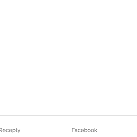
ček.
ček.
ček.
Recepty
Facebook