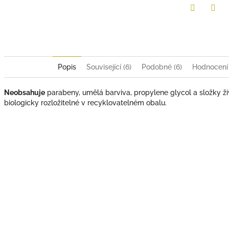
Twitter
Face
Popis
Související (6)
Podobné (6)
Hodnocení
Neobsahuje
parabeny, umělá barviva, propylene glycol a složky ž
biologicky rozložitelné v recyklovatelném obalu.