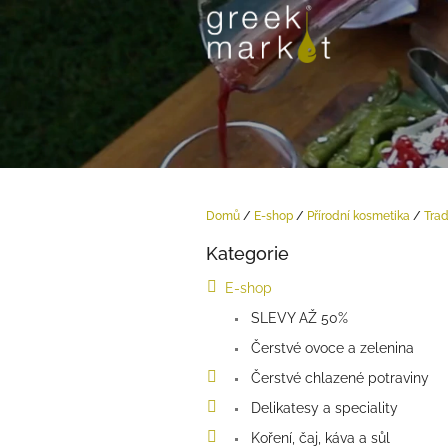
Přejít
na
obsah
Domů
/
E-shop
/
Přírodní kosmetika
/
Trad
P
Kategorie
o
Přeskočit
kategorie
s
E-shop
t
SLEVY AŽ 50%
r
a
Čerstvé ovoce a zelenina
n
Čerstvé chlazené potraviny
n
í
Delikatesy a speciality
p
Koření, čaj, káva a sůl