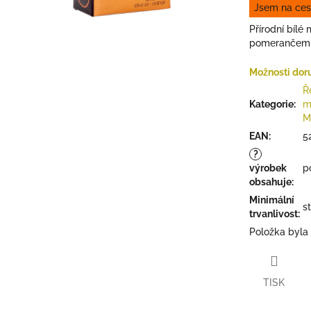
Jsem na ces
z
5
Přírodní bílé
hvězdiček.
pomerančem
Možnosti dor
Ř
Kategorie
:
m
M
EAN
:
5
?
výrobek
p
obsahuje
:
Minimální
s
trvanlivost
:
Položka byla
TISK