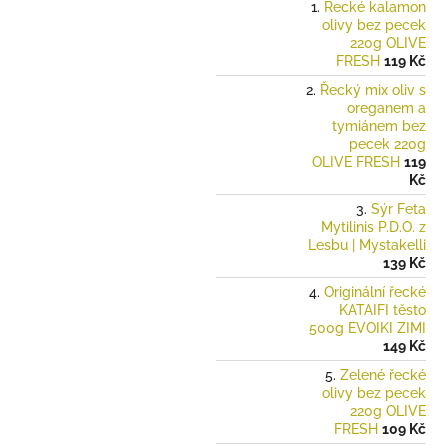
Řecké kalamon
olivy bez pecek
220g OLIVE
FRESH
119 Kč
Řecký mix oliv s
oreganem a
tymiánem bez
pecek 220g
OLIVE FRESH
119
Kč
Sýr Feta
Mytilinis P.D.O. z
Lesbu | Mystakelli
139 Kč
Originální řecké
KATAIFI těsto
500g EVOIKI ZIMI
149 Kč
Zelené řecké
olivy bez pecek
220g OLIVE
FRESH
109 Kč