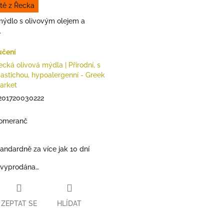
tě z Řecka
 mýdlo s olivovým olejem a
.
učení
ecká olivová mýdla | Přírodní, s
astichou, hypoalergenní - Greek
arket
201720030222
omeranč
tandardně za více jak 10 dní
 vyprodána…
ZEPTAT SE
HLÍDAT