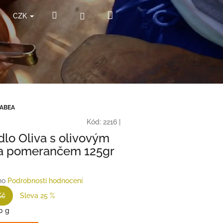
Nákupní
Hledat
Přihlášení
CZK
košík
 ABEA
Kód:
2216
|
dlo Oliva s olivovým
 a pomerančem 125gr
no
Podrobnosti hodnocení
Kč
Sleva 25 %
0 g