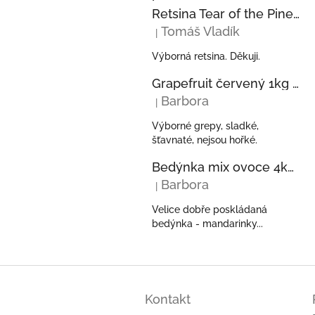
Retsina Tear of the Pine 750ml 2023 KECHRIS
Tomáš Vladík
|
Hodnocení produktu je 5 z 5 hvězdi
Výborná retsina. Děkuji.
Grapefruit červený 1kg z Řecka
Barbora
|
Hodnocení produktu je 5 z 5 hvězdi
Výborné grepy, sladké,
šťavnaté, nejsou hořké.
Bedýnka mix ovoce 4kg - pomeranče, mandarinky, kiwi, avokáda z Řecka
Barbora
|
Hodnocení produktu je 5 z 5 hvězdi
Velice dobře poskládaná
bedýnka - mandarinky...
Z
á
Kontakt
p