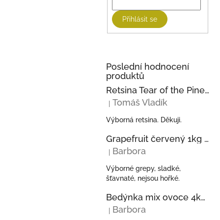
Přihlásit se
Poslední hodnocení
produktů
Retsina Tear of the Pine 750ml 2023 KECHRIS
Tomáš Vladík
|
Hodnocení produktu je 5 z 5 hvězdi
Výborná retsina. Děkuji.
Grapefruit červený 1kg z Řecka
Barbora
|
Hodnocení produktu je 5 z 5 hvězdi
Výborné grepy, sladké,
šťavnaté, nejsou hořké.
Bedýnka mix ovoce 4kg - pomeranče, mandarinky, kiwi, avokáda z Řecka
Barbora
|
Hodnocení produktu je 5 z 5 hvězdi