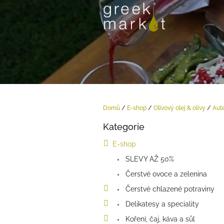
Přejít
na
obsah
Domů
/
E-shop
/
Olivový olej & olivy
/
Aute
P
Kategorie
o
Přeskočit
kategorie
s
E-shop
t
SLEVY AŽ 50%
r
a
Čerstvé ovoce a zelenina
n
Čerstvé chlazené potraviny
n
í
Delikatesy a speciality
p
Koření, čaj, káva a sůl