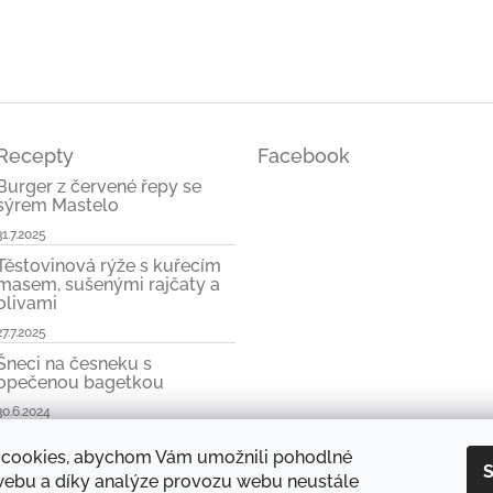
Recepty
Facebook
Burger z červené řepy se
sýrem Mastelo
31.7.2025
Těstovinová rýže s kuřecím
masem, sušenými rajčaty a
olivami
27.7.2025
Šneci na česneku s
opečenou bagetkou
30.6.2024
cookies, abychom Vám umožnili pohodlné
S
 webu a díky analýze provozu webu neustále