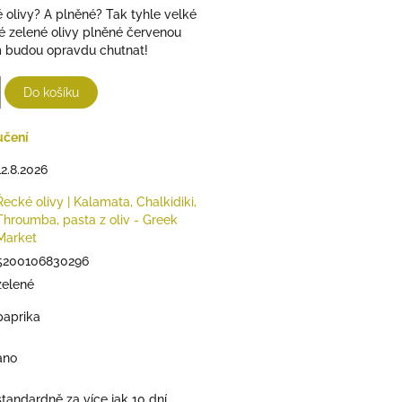
é olivy? A plněné? Tak tyhle velké
é zelené olivy plněné červenou
 budou opravdu chutnat!
Do košíku
učení
12.8.2026
Řecké olivy | Kalamata, Chalkidiki,
Throumba, pasta z oliv - Greek
Market
5200106830296
zelené
paprika
ano
standardně za více jak 10 dní