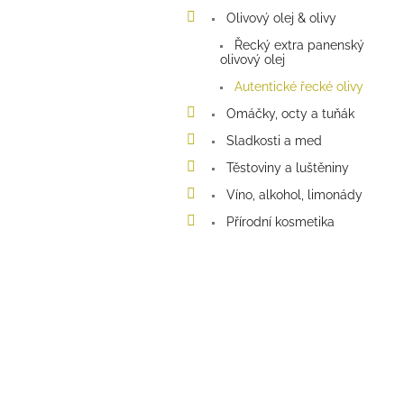
a
Olivový olej & olivy
n
e
Řecký extra panenský
olivový olej
l
Autentické řecké olivy
Omáčky, octy a tuňák
Sladkosti a med
Těstoviny a luštěniny
Víno, alkohol, limonády
Přírodní kosmetika