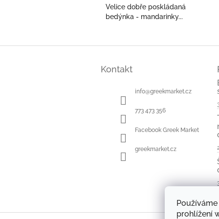
Velice dobře poskládaná
bedýnka - mandarinky...
Z
á
Kontakt
p
a
t
info
@
greekmarket.cz
í
773 473 356
Facebook Greek Market
greekmarket.cz
Používáme 
prohlížení