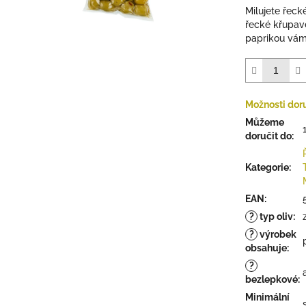
5
Milujete řeck
hvězdiček.
řecké křupav
paprikou vám
Možnosti dor
Můžeme
doručit do:
Kategorie
:
EAN
:
?
typ oliv
:
?
výrobek
obsahuje
:
?
bezlepkové
:
Minimální