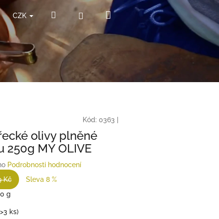
Nákupní
Hledat
Přihlášení
CZK
košík
Kód:
0363
|
řecké olivy plněné
u 250g MY OLIVE
no
Podrobnosti hodnocení
9 Kč
Sleva 8 %
00 g
(>3 ks)