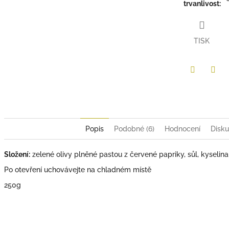
trvanlivost
:
TISK
Twitter
Face
Popis
Podobné (6)
Hodnocení
Disku
Složení:
zelené olivy plněné pastou z červené papriky, sůl,
kyselina
Po otevření uchovávejte na chladném místě
250g