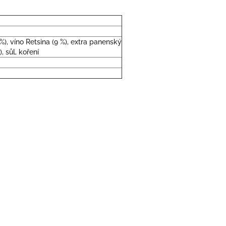
3 %), víno Retsina (9 %), extra panenský
), sůl, koření