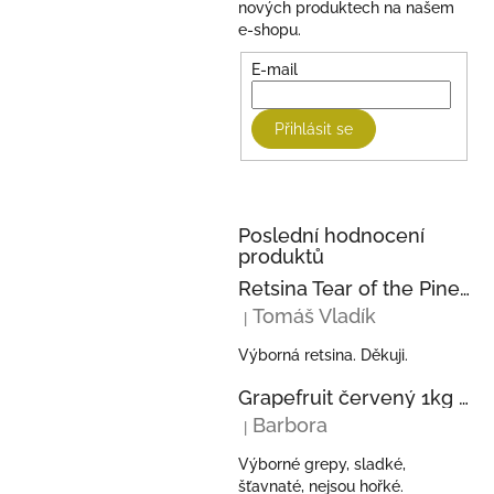
nových produktech na našem
e-shopu.
E-mail
Přihlásit se
Poslední hodnocení
produktů
Retsina Tear of the Pine 750ml 2023 KECHRIS
Tomáš Vladík
|
Hodnocení produktu je 5 z 5 hvězdi
Výborná retsina. Děkuji.
Grapefruit červený 1kg z Řecka
Barbora
|
Hodnocení produktu je 5 z 5 hvězdi
Výborné grepy, sladké,
šťavnaté, nejsou hořké.