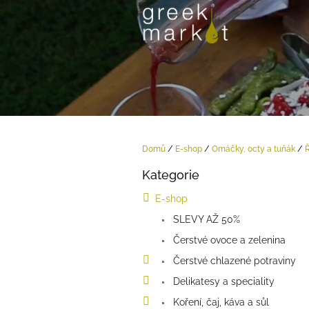
Přejít
na
obsah
Domů
/
E-shop
/
Omáčky, octy a tuňák
/
P
Kategorie
o
Přeskočit
kategorie
s
E-shop
t
SLEVY AŽ 50%
r
a
Čerstvé ovoce a zelenina
n
Čerstvé chlazené potraviny
n
í
Delikatesy a speciality
p
Koření, čaj, káva a sůl