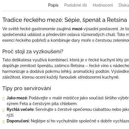
Popis
Podobné (6)
Hodnocení
Disku
Tradice řeckého mezé: Sépie, špenát a Retsina
Ve světě řecké gastronomie zaujímá
mezé
výsadní postavení. Je to v
společenská událost a především oslava různorodých chutí. Toto
esenci řeckého pobřeží a kombinuje dary moře s čerstvou zeleninou
Proč stojí za vyzkoušení?
Tato delikatesa využívá kombinaci, která je v řecké kuchyni léty 
doplňuje zemitost špenátu, zatímco Retsina – řecké víno s nádech
harmonizuje a dodává pokrmu lehký, aromatický podtón. Výsledke
záležitost, kterou ocení každý fanoušek středozemní kuchyně.
Tipy pro servírování
Jako mezé:
Podávejte v malé mističce jako součást širšího výbě
sýrem Feta a čerstvým pita chlebem.
Rychlá večeře:
Servírujte s čerstvě opečenou ciabattou nebo jak
rýži.
Doporučení:
Nejlépe si ho vychutnáte společně s dobře vychla