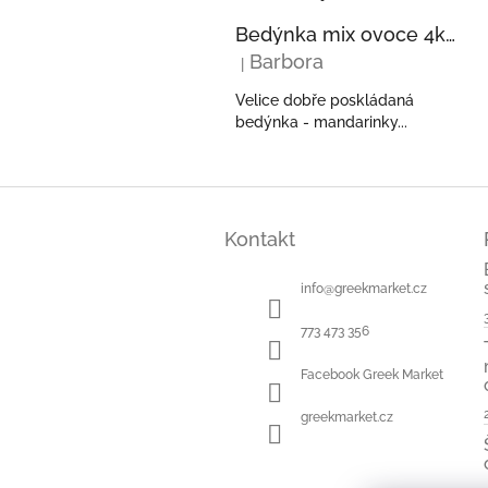
Bedýnka mix ovoce 4kg - pomeranče, mandarinky, kiwi, avokáda z Řecka
Barbora
|
Hodnocení produktu je 5 z 5 hvězdi
Velice dobře poskládaná
bedýnka - mandarinky...
Z
á
Kontakt
p
a
t
info
@
greekmarket.cz
í
773 473 356
Facebook Greek Market
greekmarket.cz