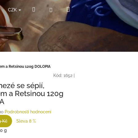
Nákupní
Hledat
Přihlášení
CZK
košík
tem a Retsinou 120g DOLOPIA
Kód:
1652
|
ezé se sépií,
m a Retsinou 120g
A
no
Podrobnosti hodnocení
9 Kč
Sleva 8 %
00 g