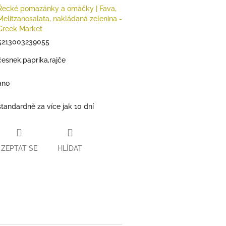
Řecké pomazánky a omáčky | Fava,
Melitzanosalata, nakládaná zelenina -
Greek Market
5213003239055
česnek,paprika,rajče
ano
standardně za více jak 10 dní
ZEPTAT SE
HLÍDAT
book