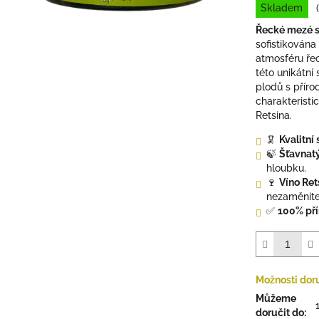
Skladem
z
5
Řecké mezé s
hvězdiček.
sofistikována
atmosféru ře
této unikátní
plodů s příro
charakteristi
Retsina.
🦑
Kvalitní
🍃
Šťavnat
hloubku.
🍷
Víno Ret
nezaměnite
✅
100% pří
Možnosti dor
Můžeme
doručit do: