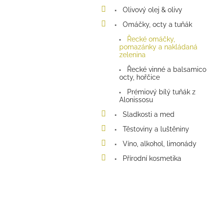
a
Olivový olej & olivy
n
e
Omáčky, octy a tuňák
l
Řecké omáčky,
pomazánky a nakládaná
zelenina
Řecké vinné a balsamico
octy, hořčice
Prémiový bílý tuňák z
Alonissosu
Sladkosti a med
Těstoviny a luštěniny
Víno, alkohol, limonády
Přírodní kosmetika