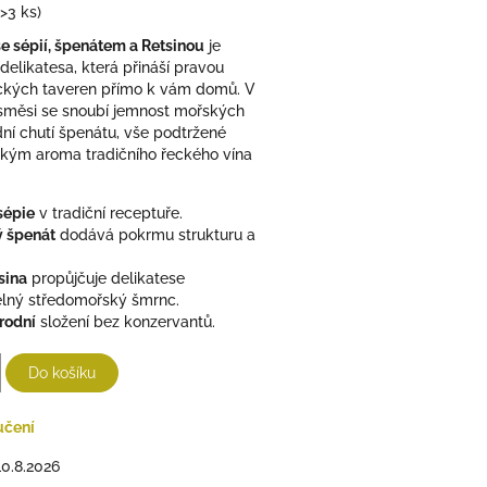
(>3 ks)
e sépií, špenátem a Retsinou
je
 delikatesa, která přináší pravou
ckých taveren přímo k vám domů. V
 směsi se snoubí jemnost mořských
dní chutí špenátu, vše podtržené
ckým aroma tradičního řeckého vína
 sépie
v tradiční receptuře.
ý špenát
dodává pokrmu strukturu a
sina
propůjčuje delikatese
lný středomořský šmrnc.
rodní
složení bez konzervantů.
Do košíku
učení
10.8.2026