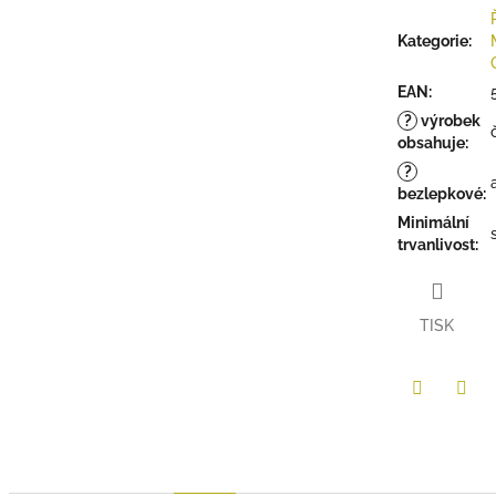
Kategorie
:
EAN
:
?
výrobek
obsahuje
:
?
bezlepkové
:
Minimální
trvanlivost
:
TISK
Twitter
Face