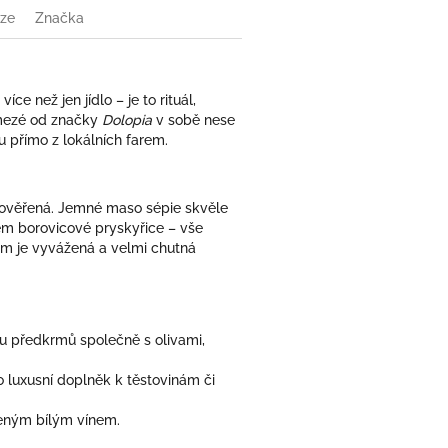
ze
Značka
íce než jen jídlo – je to rituál,
 mezé od značky
Dolopia
v sobě nese
 přímo z lokálních farem.
prověřená. Jemné maso sépie skvěle
em borovicové pryskyřice – vše
m je vyvážená a velmi chutná
ru předkrmů společně s olivami,
o luxusní doplněk k těstovinám či
zeným bílým vínem.