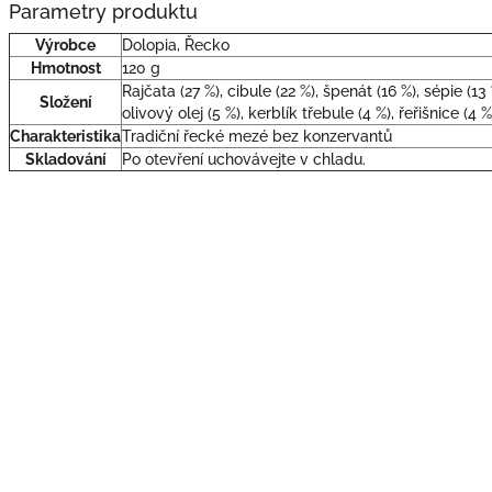
Parametry produktu
Výrobce
Dolopia, Řecko
Hmotnost
120 g
Rajčata (27 %), cibule (22 %), špenát (16 %), sépie (1
Složení
olivový olej (5 %), kerblík třebule (4 %), řeřišnice (4 %
Charakteristika
Tradiční řecké mezé bez konzervantů
Skladování
Po otevření uchovávejte v chladu.
ček.
ček.