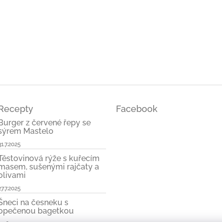
ček.
Recepty
Facebook
Burger z červené řepy se
sýrem Mastelo
31.7.2025
Těstovinová rýže s kuřecím
masem, sušenými rajčaty a
olivami
27.7.2025
Šneci na česneku s
opečenou bagetkou