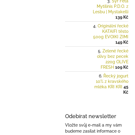
Sýr Feta
Mytilinis P.D.O. z
Lesbu | Mystakelli
139 Kč
Originální řecké
KATAIFI těsto
500g EVOIKI ZIMI
149 Kč
Zelené řecké
olivy bez pecek
220g OLIVE
FRESH
109 Kč
Řecký jogurt
10% z kravského
mléka KRI KRI
45
Kč
Odebírat newsletter
Vložte svůj e-mail a my vám
budeme zasílat informace o