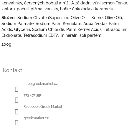
konvalinky, červených bobulí a růží. A základní vůni semen Τοnka,
jantaru, pačuli, pižma, vanilky, hořké čokolády a karamelu.
Složení:
Sodium Olivate (Saponified Olive Oil – Kernel Olive Oil),
Sodium Palmate, Sodium Palm Kernelate, Aqua (voda), Palm
Acids, Glycerin, Sodium Chloride, Palm Kernel Acids, Tetrasodium
Etidronate, Tetrasodium EDTA, minerální soli parfém.
200g.
Z
á
Kontakt
p
a
t
info
@
greekmarket.cz
í
773 473 356
Facebook Greek Market
greekmarket.cz