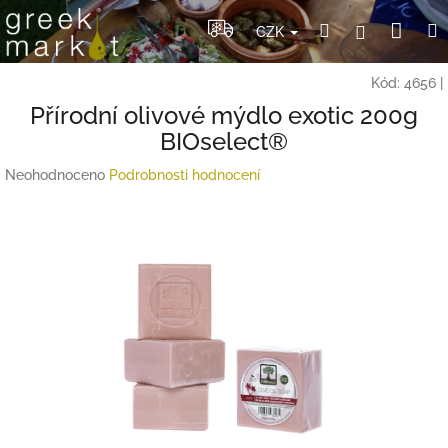
Přejít
Nák
Hledat
Přihlášení
na
CZK
obsah
koší
Kód:
4656
|
Přírodní olivové mýdlo exotic 200g
BIOselect®
Průměrné
Neohodnoceno
Podrobnosti hodnocení
hodnocení
produktu
je
0,0
z
5
hvězdiček.