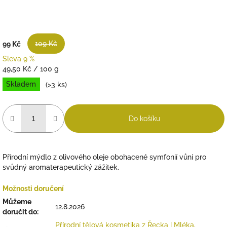
109 Kč
99 Kč
Sleva 9 %
Měrná
49,50 Kč / 100 g
cena:
Skladem
(>3 ks)
Do košíku
Přírodní mýdlo z olivového oleje obohacené symfonií vůní pro
svůdný aromaterapeutický zážitek.
Možnosti doručení
Můžeme
12.8.2026
doručit do:
Přírodní tělová kosmetika z Řecka | Mléka,