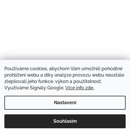
Používáme cookies, abychom Vám umožnili pohodlné
Sledovat na Instagramu
prohlížení webu a díky analýze provozu webu neustále
zlepšovali jeho funkce, výkon a použitelnost.
Využíváme Signály Google.
Více info zde.
Náš obchod a kontakty
Hodnocení obchodu
Produkty a značky
Doprava zboží
Blog
Obchodní podmínky
Napište nám
Nastavení
Copyright 2026
Greek market - to nejlepší z Řecka
.
Vytvořil Shoptet
Souhlasím
Všechna práva vyhrazena.