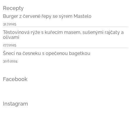
Recepty
Burger z červené řepy se sýrem Mastelo
31.7.2025
Těstovinová rýže s kuřecím masem, sušenými rajčaty a
olivami
27.7.2025
Šneci na česneku s opečenou bagetkou
30.6.2024
Facebook
Instagram