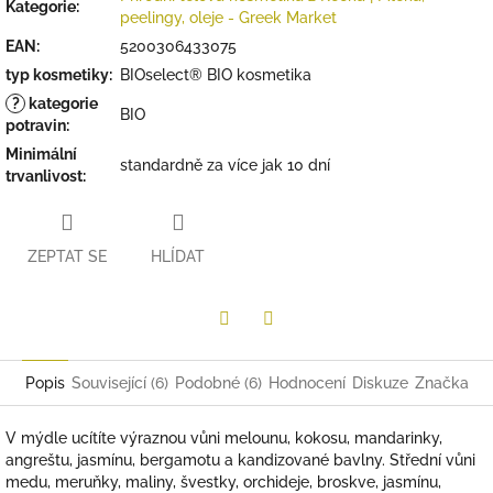
Kategorie
:
peelingy, oleje - Greek Market
EAN
:
5200306433075
typ kosmetiky
:
BIOselect® BIO kosmetika
?
kategorie
BIO
potravin
:
Minimální
standardně za více jak 10 dní
trvanlivost
:
ZEPTAT SE
HLÍDAT
Twitter
Facebook
Popis
Související (6)
Podobné (6)
Hodnocení
Diskuze
Značka
V mýdle ucítíte výraznou vůni melounu, kokosu, mandarinky,
angreštu, jasmínu, bergamotu a kandizované bavlny. Střední vůni
medu, meruňky, maliny, švestky, orchideje, broskve, jasmínu,