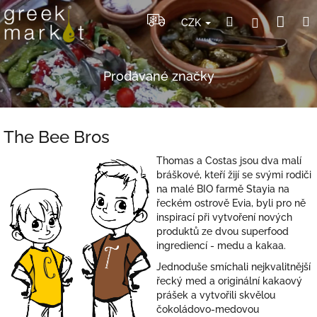
Přejít
Nák
Hledat
Přihlášení
na
CZK
obsah
koší
Prodávané značky
The Bee Bros
Thomas a Costas jsou dva malí
bráškové, kteří žijí se svými rodiči
na malé BIO farmě Stayia na
řeckém ostrově Evia, byli pro ně
inspirací při vytvoření nových
produktů ze dvou superfood
ingrediencí - medu a kakaa.
Jednoduše smíchali nejkvalitnější
řecký med a originální kakaový
prášek a vytvořili skvělou
čokoládovo-medovou