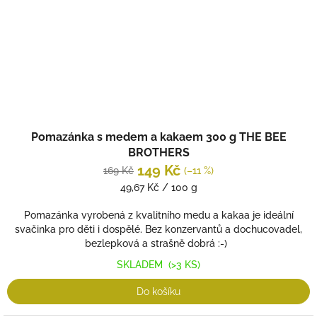
Pomazánka s medem a kakaem 300 g THE BEE
BROTHERS
149 Kč
169 Kč
(–11 %)
Měrná
49,67 Kč / 100 g
cena:
Pomazánka vyrobená z kvalitního medu a kakaa je ideální
svačinka pro děti i dospělé. Bez konzervantů a dochucovadel,
bezlepková a strašně dobrá :-)
SKLADEM
(>3 KS)
Do košíku