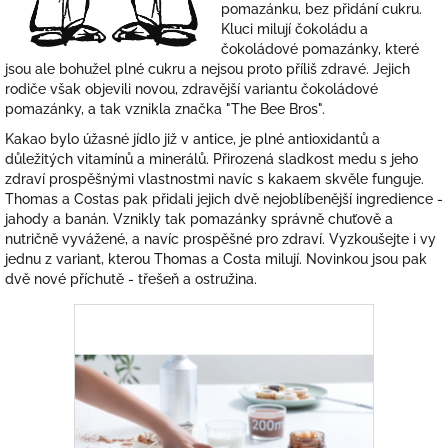
pomazánku, bez přidání cukru.
Kluci milují čokoládu a
čokoládové pomazánky, které
jsou ale bohužel plné cukru a nejsou proto příliš zdravé. Jejich
rodiče však objevili novou, zdravější variantu čokoládové
pomazánky, a tak vznikla značka "The Bee Bros".
Kakao bylo úžasné jídlo již v antice, je plné antioxidantů a
důležitých vitamínů a minerálů. Přirozená sladkost medu s jeho
zdraví prospěšnými vlastnostmi navíc s kakaem skvěle funguje.
Thomas a Costas pak přidali jejich dvě nejoblíbenější ingredience -
jahody a banán. Vznikly tak pomazánky správně chuťově a
nutričně vyvážené, a navíc prospěšné pro zdraví. Vyzkoušejte i vy
jednu z variant, kterou Thomas a Costa milují. Novinkou jsou pak
dvě nové příchutě - třešeň a ostružina.