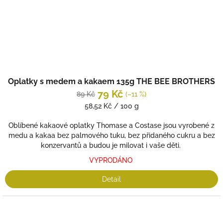
Oplatky s medem a kakaem 135g THE BEE BROTHERS
79 Kč
89 Kč
(–11 %)
Měrná
58,52 Kč / 100 g
cena:
Oblíbené kakaové oplatky Thomase a Costase jsou vyrobené z
medu a kakaa bez palmového tuku, bez přidaného cukru a bez
konzervantů a budou je milovat i vaše děti.
VYPRODÁNO
Detail