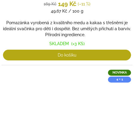
149 Kč
169 Kč
(–11 %)
Měrná
49,67 Kč / 100 g
cena:
Pomazánka vyrobená z kvalitního medu a kakaa s třešněmi je
ideální svačinka pro děti i dospělé. Bez umělých příchutí a barviv.
Přírodní ingredience.
SKLADEM
(>3 KS)
Do košíku
NOVINKA
4 + 1