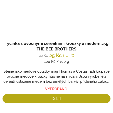
Tyčinka s ovocnými cereálními kroužky a medem 25g
THE BEE BROTHERS
25 Kč
29 Kč
(–13 %)
Měrná
100 Kč / 100 g
cena:
Stejně jako medové oplatky mají Thomas a Costas rádi křupavé
ovocné medové kroužky hlavně na snídani. Jsou vyrobené z
cereálií oslazené medem bez umělých barviv, přidaného cukru...
VYPRODÁNO
Detail