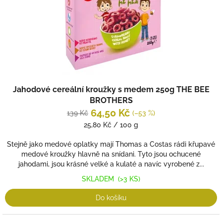
d
u
k
t
ů
Jahodové cereální kroužky s medem 250g THE BEE
BROTHERS
64,50 Kč
139 Kč
(–53 %)
Měrná
25,80 Kč / 100 g
cena:
Stejně jako medové oplatky mají Thomas a Costas rádi křupavé
medové kroužky hlavně na snídani. Tyto jsou ochucené
jahodami, jsou krásné velké a kulaté a navíc vyrobené z...
SKLADEM
(>3 KS)
Do košíku