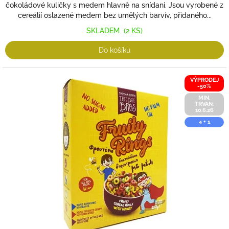
čokoládové kuličky s medem hlavně na snídani. Jsou vyrobené z
cereálií oslazené medem bez umělých barviv, přidaného...
SKLADEM
(2 KS)
Do košíku
VÝPRODEJ
-50%
MIN.
TRVAN.
10.6.26
4 + 1