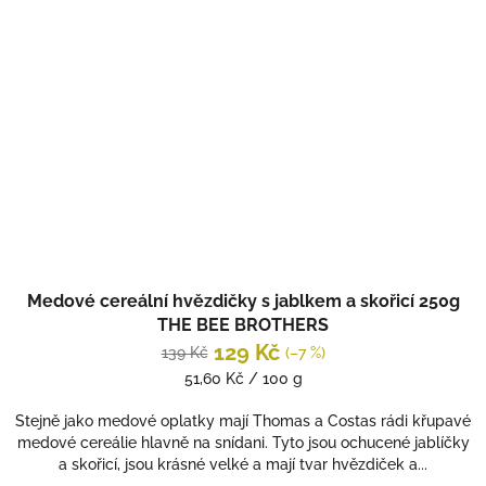
Medové cereální hvězdičky s jablkem a skořicí 250g
THE BEE BROTHERS
129 Kč
139 Kč
(–7 %)
Měrná
51,60 Kč / 100 g
cena:
Stejně jako medové oplatky mají Thomas a Costas rádi křupavé
medové cereálie hlavně na snídani. Tyto jsou ochucené jablíčky
a skořicí, jsou krásné velké a mají tvar hvězdiček a...