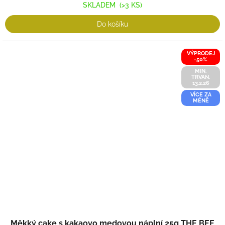
SKLADEM
(>3 KS)
Do košíku
VÝPRODEJ
-50%
MIN.
TRVAN.
13.2.26
VÍCE ZA
MÉNĚ
Měkký cake s kakaovo medovou náplní 25g THE BEE