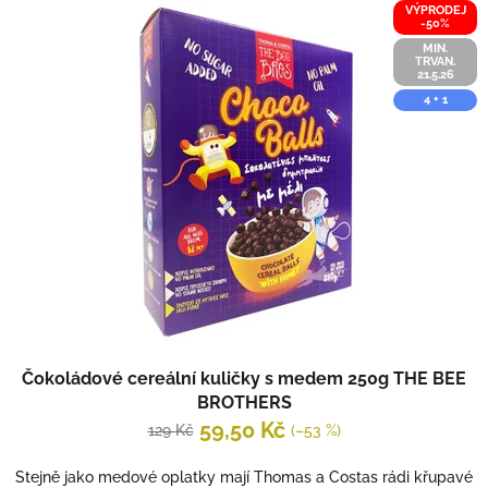
VÝPRODEJ
-50%
MIN.
TRVAN.
21.5.26
4 + 1
Čokoládové cereální kuličky s medem 250g THE BEE
BROTHERS
59,50 Kč
129 Kč
(–53 %)
Stejně jako medové oplatky mají Thomas a Costas rádi křupavé