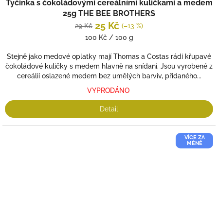
Tyčinka s čokoládovými cereálními kuličkami a medem
25g THE BEE BROTHERS
25 Kč
29 Kč
(–13 %)
Měrná
100 Kč / 100 g
cena:
Stejně jako medové oplatky mají Thomas a Costas rádi křupavé
čokoládové kuličky s medem hlavně na snídani. Jsou vyrobené z
cereálií oslazené medem bez umělých barviv, přidaného...
VYPRODÁNO
Detail
VÍCE ZA
MÉNĚ