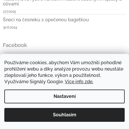
olivami
27.7.2025
Šneci na česneku s opečenou bagetkou
30.6.2024
Facebook
Používáme cookies, abychom Vám umožnili pohodlné
Instagram
prohlížení webu a díky analýze provozu webu neustále
zlepšovali jeho funkce, výkon a použitelnost.
Využíváme Signály Google.
Více info zde.
Nastavení
Souhlasím