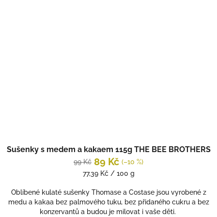
Sušenky s medem a kakaem 115g THE BEE BROTHERS
89 Kč
99 Kč
(–10 %)
Měrná
77,39 Kč / 100 g
cena:
Oblíbené kulaté sušenky Thomase a Costase jsou vyrobené z
medu a kakaa bez palmového tuku, bez přidaného cukru a bez
konzervantů a budou je milovat i vaše děti.