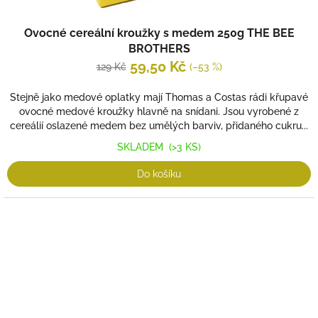
Ovocné cereální kroužky s medem 250g THE BEE
BROTHERS
59,50 Kč
129 Kč
(–53 %)
Stejně jako medové oplatky mají Thomas a Costas rádi křupavé
ovocné medové kroužky hlavně na snídani. Jsou vyrobené z
cereálií oslazené medem bez umělých barviv, přidaného cukru...
SKLADEM
(>3 KS)
Do košíku