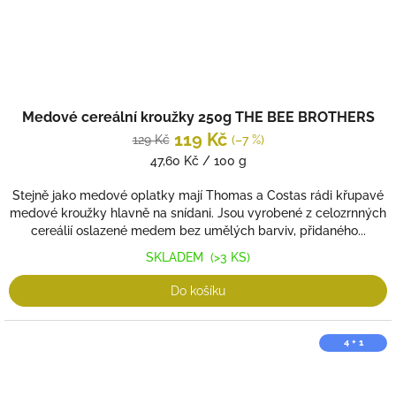
Medové cereální kroužky 250g THE BEE BROTHERS
119 Kč
129 Kč
(–7 %)
Měrná
47,60 Kč / 100 g
cena:
Stejně jako medové oplatky mají Thomas a Costas rádi křupavé
medové kroužky hlavně na snídani. Jsou vyrobené z celozrnných
cereálií oslazené medem bez umělých barviv, přidaného...
SKLADEM
(>3 KS)
Do košíku
4 + 1