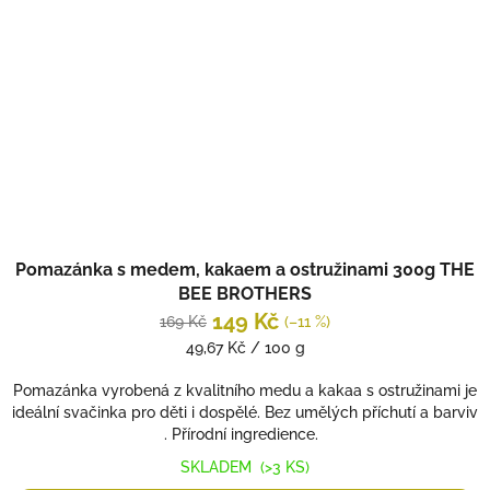
Pomazánka s medem, kakaem a ostružinami 300g THE
BEE BROTHERS
149 Kč
169 Kč
(–11 %)
Měrná
49,67 Kč / 100 g
cena:
Pomazánka vyrobená z kvalitního medu a kakaa s ostružinami je
ideální svačinka pro děti i dospělé. Bez umělých příchutí a barviv
. Přírodní ingredience.
SKLADEM
(>3 KS)