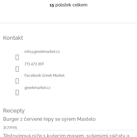
15
položek celkem
O
v
l
á
Z
d
á
a
Kontakt
p
c
a
í
t
info
@
greekmarket.cz
p
í
r
773 473 356
v
k
Facebook Greek Market
y
v
ý
greekmarket.cz
p
i
s
Recepty
u
Burger z červené řepy se sýrem Mastelo
31.7.2025
Těstovinová rýže s kuřecím masem, sušenými rajčaty a