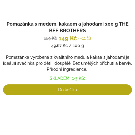
Průměrné
Pomazánka s medem, kakaem a jahodami 300 g THE
hodnocení
produktu
BEE BROTHERS
je
149 Kč
169 Kč
(–11 %)
5,0
Měrná
49,67 Kč / 100 g
z
cena:
5
Pomazánka vyrobená z kvalitního medu a kakaa s jahodami je
hvězdiček.
ideální svačinka pro děti i dospělé. Bez umělých příchutí a barviv.
Přírodní ingredience.
SKLADEM
(>3 KS)
Do košíku