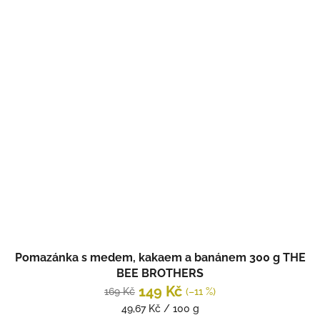
Pomazánka s medem, kakaem a banánem 300 g THE
BEE BROTHERS
149 Kč
169 Kč
(–11 %)
Měrná
49,67 Kč / 100 g