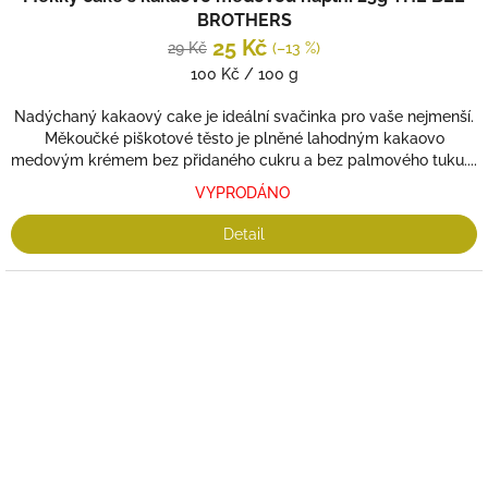
BROTHERS
25 Kč
29 Kč
(–13 %)
Měrná
100 Kč / 100 g
cena:
Nadýchaný kakaový cake je ideální svačinka pro vaše nejmenší.
Měkoučké piškotové těsto je plněné lahodným kakaovo
medovým krémem bez přidaného cukru a bez palmového tuku....
VYPRODÁNO
Detail