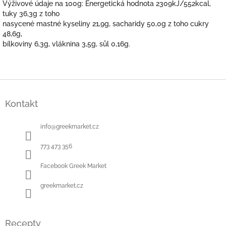
Výživové údaje na 100g: Energetická hodnota 2309kJ/552kcal,
tuky 36,3g z toho
nasycené mastné kyseliny 21,9g, sacharidy 50,0g z toho cukry
48,6g,
bílkoviny 6,3g, vláknina 3,5g, sůl 0,16g.
Z
á
Kontakt
p
a
t
info
@
greekmarket.cz
í
773 473 356
Facebook Greek Market
greekmarket.cz
Recepty