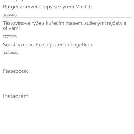
Burger z červené řepy se sýrem Mastelo
31.7.2025
Těstovinová rýže s kuřecím masem, sušenými rajčaty a
olivami
27.7.2025
Šneci na česneku s opečenou bagetkou
30.6.2024
Facebook
Instagram