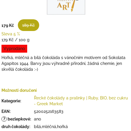
189 Kč
179 Kč
Sleva 5 %
Měrná
179 Kč / 100 g
cena:
Vyprodáno
Hořká, mléčná a bílá čokoláda s vánočním motivem od Sokolata
Agapitos 1944. Barvy jsou výhradně přírodní, žádná chemie, jen
skvělá čokoláda :-)
Možnosti doručení
Řecké čokolády a pralinky | Ruby, BIO, bez cukru
Kategorie
:
- Greek Market
EAN
:
5200252163583
?
bezlepkové
:
ano
druh čokolády
:
bílá,mléčná,hořká