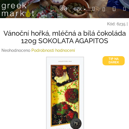
Přejít
Nák
Hledat
Přihlášení
na
CZK
obsah
koší
Kód:
6235
|
Vánoční hořká, mléčná a bílá čokoláda
120g SOKOLATA AGAPITOS
Průměrné
Neohodnoceno
Podrobnosti hodnocení
hodnocení
TIP NA
produktu
DÁREK
je
0,0
z
5
hvězdiček.