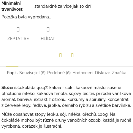
Minimální
standardně za více jak 10 dní
trvanlivost
:
Položka byla vyprodána…
ZEPTAT SE
HLÍDAT
Twitter
Facebook
Popis
Související (6)
Podobné (6)
Hodnocení
Diskuze
Značka
Složení:
čokoláda 40,4% kakaa - cukr, kakaové máslo, sušené
plnotučné mléko, kakaová hmota, sójový lecitin, přírodní vanilkové
aroma), barviva: extrakt z citrónu, kurkumy a spirulíny, koncentrát
z červené řepy, ředkve, jablka, černého rybízu a světlice barvířské.
Může obsahovat stopy lepku, sóji, mléka, ořechů. 100g. Na
čokoládě mohou být různé druhy vánočních ozdob, každá je ručně
vyrobená, obrázek je ilustrační.