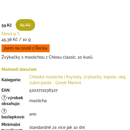
65 Kč
59 Kč
Sleva 9 %
Měrná
45,38 Kč / 10 g
cena:
Jsem na cestě z Řecka
Žvýkačky s mastichou z Chiosu classic, 10 kusů.
Možnosti doručení
Chioská masticha | Krystaly, žvýkačky, kapsle, olej,
Kategorie
:
zubní pasta - Greek Market
EAN
:
5202772236327
?
výrobek
masticha
obsahuje
:
?
ano
bezlepkové
:
Minimální
standardně za více jak 10 dní