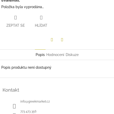
trvanlivost
:
Položka byla vyprodána…
ZEPTAT SE
HLÍDAT
Twitter
Facebook
Popis
Hodnocení
Diskuze
Popis produktu není dostupný
Z
á
Kontakt
p
a
t
info
@
greekmarket.cz
í
773 473 356