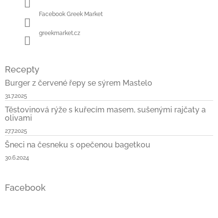
Facebook Greek Market
greekmarket.cz
Recepty
Burger z červené řepy se sýrem Mastelo
31.7.2025
Těstovinová rýže s kuřecím masem, sušenými rajčaty a
olivami
27.7.2025
Šneci na česneku s opečenou bagetkou
30.6.2024
Facebook