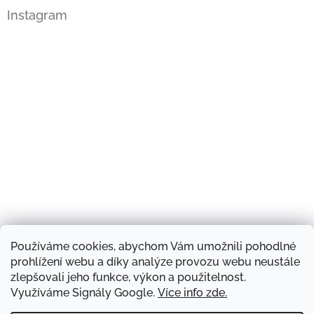
Instagram
Používáme cookies, abychom Vám umožnili pohodlné
Sledovat na Instagramu
prohlížení webu a díky analýze provozu webu neustále
zlepšovali jeho funkce, výkon a použitelnost.
Využíváme Signály Google.
Více info zde.
Náš obchod a kontakty
Hodnocení obchodu
Produkty a značky
Doprava zboží
Blog
Obchodní podmínky
Napište nám