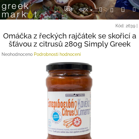
Přejít
Nák
Hledat
Přihlášení
na
CZK
obsah
koší
Kód:
2639
|
Omáčka z řeckých rajčátek se skořicí a
šťávou z citrusů 280g Simply Greek
Průměrné
Neohodnoceno
Podrobnosti hodnocení
hodnocení
produktu
je
0,0
z
5
hvězdiček.