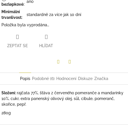
ano
bezlepkové
:
Minimální
standardně za více jak 10 dní
trvanlivost
:
Položka byla vyprodána…
ZEPTAT SE
HLÍDAT
Twitter
Facebook
Popis
Podobné (6)
Hodnocení
Diskuze
Značka
Složení:
rajčata 77%, šťáva z červeného pomeranče a mandarinky
10%, cukr, extra panenský olivový olej, sůl, cibule, pomeranč,
skořice, pepř.
280g
Z