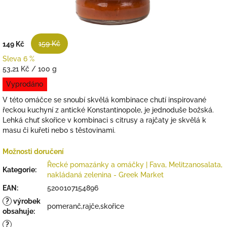
159 Kč
149 Kč
Sleva 6 %
Měrná
53,21 Kč / 100 g
cena:
Vyprodáno
V této omáčce se snoubí skvělá kombinace chutí inspirované
řeckou kuchyní z antické Konstantinopole, je jednoduše božská.
Lehká chuť skořice v kombinaci s citrusy a rajčaty je skvělá k
masu či kuřeti nebo s těstovinami.
Možnosti doručení
Řecké pomazánky a omáčky | Fava, Melitzanosalata,
Kategorie
:
nakládaná zelenina - Greek Market
EAN
:
5200107154896
?
výrobek
pomeranč,rajče,skořice
obsahuje
:
?