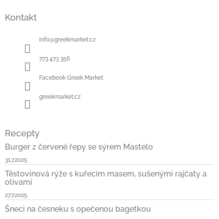
á
Kontakt
p
a
t
info
@
greekmarket.cz
í
773 473 356
Facebook Greek Market
greekmarket.cz
Recepty
Burger z červené řepy se sýrem Mastelo
31.7.2025
Těstovinová rýže s kuřecím masem, sušenými rajčaty a
olivami
27.7.2025
Šneci na česneku s opečenou bagetkou