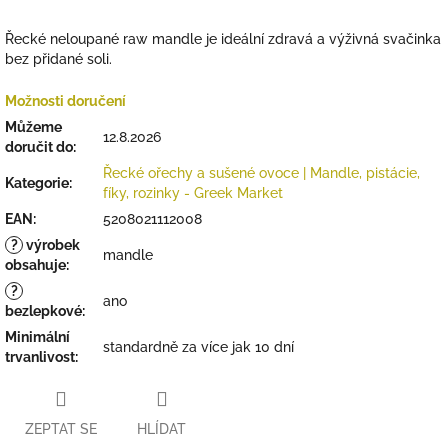
Řecké neloupané raw mandle je ideální zdravá a výživná svačinka
bez přidané soli.
Možnosti doručení
Můžeme
12.8.2026
doručit do:
Řecké ořechy a sušené ovoce | Mandle, pistácie,
Kategorie
:
fíky, rozinky - Greek Market
EAN
:
5208021112008
?
výrobek
mandle
obsahuje
:
?
ano
bezlepkové
:
Minimální
standardně za více jak 10 dní
trvanlivost
:
ZEPTAT SE
HLÍDAT