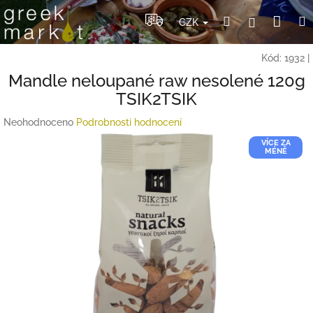
Přejít
Nák
Hledat
Přihlášení
na
CZK
obsah
koší
Kód:
1932
|
Mandle neloupané raw nesolené 120g
TSIK2TSIK
Průměrné
Neohodnoceno
Podrobnosti hodnocení
hodnocení
VÍCE ZA
produktu
MÉNĚ
je
0,0
z
5
hvězdiček.