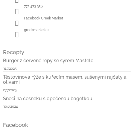
í
773 473 356
Facebook Greek Market
greekmarket.cz
Recepty
Burger z červené řepy se sýrem Mastelo
31.7.2025
Těstovinová rýže s kuřecím masem, sušenými rajčaty a
olivami
27.7.2025
Šneci na česneku s opečenou bagetkou
30.6.2024
Facebook