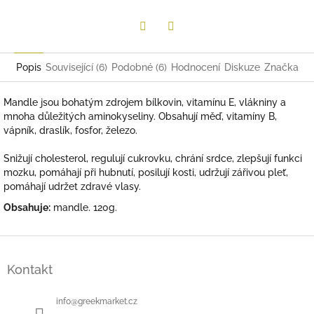
Twitter
Facebook
Popis
Související (6)
Podobné (6)
Hodnocení
Diskuze
Značka
Mandle jsou bohatým zdrojem bílkovin, vitamínu E, vlákniny a
mnoha důležitých aminokyseliny.
Ob
sahují měď, vitamíny B,
vápník, draslík, fosfor, železo.
Snižují cholesterol, regulují cukrovku, chrání srdce, zlepšují funkci
mozku, pomáhají při hubnutí, posilují kosti, udržují zářivou pleť,
pomáhají udržet zdravé vlasy.
Obsahuje:
mandle. 120g.
Z
á
Kontakt
p
a
t
info
@
greekmarket.cz