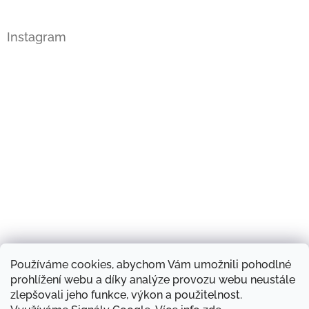
Instagram
Používáme cookies, abychom Vám umožnili pohodlné
Sledovat na Instagramu
prohlížení webu a díky analýze provozu webu neustále
zlepšovali jeho funkce, výkon a použitelnost.