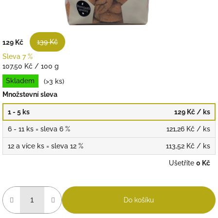
139 Kč
129 Kč
Sleva 7 %
Měrná
107,50 Kč / 100 g
cena:
Skladem
(>3 ks)
Množstevní sleva
1 - 5 ks
129 Kč
/ ks
6 - 11 ks = sleva 6 %
121,26 Kč
/ ks
12 a více ks = sleva 12 %
113,52 Kč
/ ks
Ušetříte
0 Kč
Do košíku