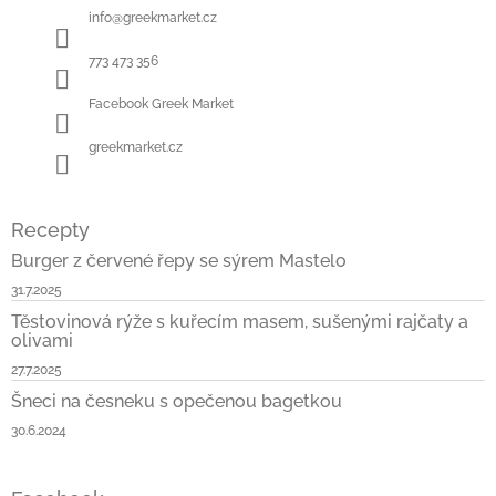
t
info
@
greekmarket.cz
í
773 473 356
Facebook Greek Market
greekmarket.cz
Recepty
Burger z červené řepy se sýrem Mastelo
31.7.2025
Těstovinová rýže s kuřecím masem, sušenými rajčaty a
olivami
27.7.2025
Šneci na česneku s opečenou bagetkou
30.6.2024