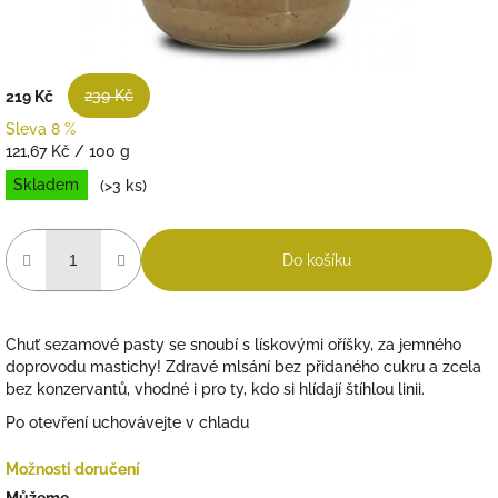
239 Kč
219 Kč
Sleva 8 %
Měrná
121,67 Kč / 100 g
cena:
Skladem
(>3 ks)
Do košíku
Chuť sezamové pasty se snoubí s lískovými oříšky, za jemného
doprovodu mastichy! Zdravé mlsání bez přidaného cukru a zcela
bez konzervantů, vhodné i pro ty, kdo si hlídají štíhlou linii.
Po otevření uchovávejte v chladu
Možnosti doručení