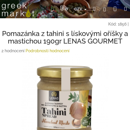
Přejít
Nák
Hledat
Přihlášení
na
CZK
obsah
koší
Kód:
1856
|
Pomazánka z tahini s lískovými oříšky a
mastichou 190gr LENAS GOURMET
Průměrné
2 hodnocení
Podrobnosti hodnocení
hodnocení
produktu
je
5,0
z
5
hvězdiček.