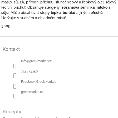
máslo, sůl 2%, přírodní příchuť), slunečnicový a řepkový olej, sójový
lecitin, příchuť. Obsahuje alergeny:
sezamová
semínka,
mléko
a
sóju
. Může obsahovat stopy
lepku
,
buráků
a jiných
ořechů
.
Udržujte v suchém a chladném místě.
300g.
Z
á
Kontakt
p
a
t
info
@
greekmarket.cz
í
773 473 356
Facebook Greek Market
greekmarket.cz
Recepty