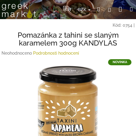
Přejít
Nák
Hledat
Přihlášení
na
CZK
obsah
koší
Kód:
0754
|
Pomazánka z tahini se slaným
karamelem 300g KANDYLAS
Průměrné
Neohodnoceno
Podrobnosti hodnocení
hodnocení
NOVINKA
produktu
je
0,0
z
5
hvězdiček.