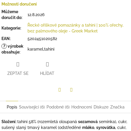
Možnosti doručení
Můžeme
12.8.2026
doručit do:
Řecké oříškové pomazánky a tahini | 100% ořechy,
Kategorie
:
bez palmového oleje - Greek Market
EAN
:
5202451020582
?
výrobek
karamel,tahini
obsahuje
:
ZEPTAT SE
HLÍDAT
Twitter
Facebook
Popis
Související (6)
Podobné (6)
Hodnocení
Diskuze
Značka
Složení:
tahini 58% (rozemletá oloupaná
sezamová
semínka), cukr,
sušený slaný tmavý karamel (odstředěné
mléko
,
syrovátka
, cukr,