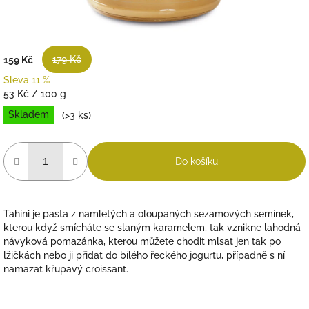
179 Kč
159 Kč
Sleva 11 %
Měrná
53 Kč / 100 g
cena:
Skladem
(>3 ks)
Do košíku
Tahini je pasta z namletých a oloupaných sezamových semínek,
kterou když smícháte se slaným karamelem, tak vznikne lahodná
návyková pomazánka, kterou můžete chodit mlsat jen tak po
lžičkách nebo ji přidat do bílého řeckého jogurtu, případně s ní
namazat křupavý croissant.