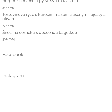
Burger z červené řepy se sýrem Mastelo
31.7.2025
Těstovinová rýže s kuřecím masem, sušenými rajčaty a
olivami
27.7.2025
Šneci na česneku s opečenou bagetkou
30.6.2024
Facebook
Instagram