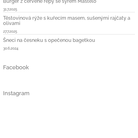
Burger z červené řepy se sýrem Mastelo
31.7.2025
Těstovinová rýže s kuřecím masem, sušenými rajčaty a
olivami
27.7.2025
Šneci na česneku s opečenou bagetkou
30.6.2024
Facebook
Instagram