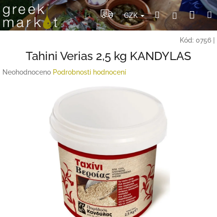
Přejít
Nák
Hledat
Přihlášení
na
CZK
obsah
koší
Kód:
0756
|
Tahini Verias 2,5 kg KANDYLAS
Průměrné
Neohodnoceno
Podrobnosti hodnocení
hodnocení
produktu
je
0,0
z
5
hvězdiček.