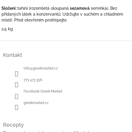
Složení:
tahini (rozemletá oloupaná
sezamová
semínka). Bez
přidaných látek a konzervantů. Udržujte v suchém a chladném
místě.
Před otevřením protřepejte.
2,5 kg
Z
á
Kontakt
p
a
t
info
@
greekmarket.cz
í
773 473 356
Facebook Greek Market
greekmarket.cz
Recepty