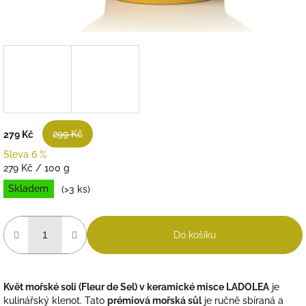
299 Kč
279 Kč
Sleva 6 %
Měrná
279 Kč / 100 g
cena:
Skladem
(>3 ks)
Do košíku
Květ mořské soli (Fleur de Sel) v keramické misce LADOLEA
je
kulinářský klenot. Tato
prémiová mořská sůl
je ručně sbíraná a