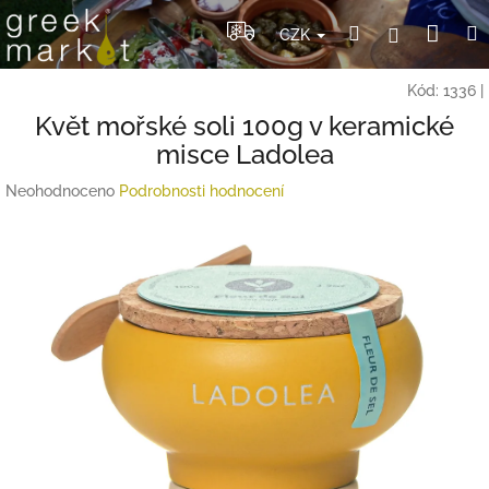
Přejít
Nák
Hledat
Přihlášení
na
CZK
obsah
koší
Kód:
1336
|
Květ mořské soli 100g v keramické
misce Ladolea
Průměrné
Neohodnoceno
Podrobnosti hodnocení
hodnocení
produktu
je
0,0
z
5
hvězdiček.