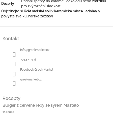
Přidání špetky na karamel, čokoládu nebo zmrzlinu
Dezerty
pro zvýraznění sladkosti.
Objednejte si
Květ mořské soli v keramické misce Ladolea
a
povyšte své kulinářské zážitky!
Z
á
Kontakt
p
a
t
info
@
greekmarket.cz
í
773 473 356
Facebook Greek Market
greekmarket.cz
Recepty
Burger z červené řepy se sýrem Mastelo
31.7.2025