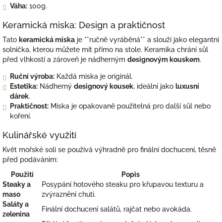
Váha:
100g.
Keramická miska: Design a praktičnost
Tato
keramická miska
je **ručně vyráběná** a slouží jako elegantní
solnička, kterou můžete mít přímo na stole. Keramika chrání sůl
před vlhkostí a zároveň je nádherným
designovým kouskem
.
Ruční výroba:
Každá miska je originál.
Estetika:
Nádherný
designový kousek
, ideální jako
luxusní
dárek
.
Praktičnost:
Miska je opakovaně použitelná pro další sůl nebo
koření.
Kulinářské využití
Květ mořské soli se používá výhradně pro finální dochucení, těsně
před podáváním:
Použití
Popis
Steaky a
Posypání hotového steaku pro křupavou texturu a
maso
zvýraznění chuti.
Saláty a
Finální dochucení salátů, rajčat nebo avokáda.
zelenina