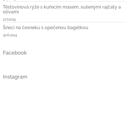
Těstovinová rýže s kuřecím masem, sušenými rajčaty a
olivami
27.7.2025
Šneci na česneku s opečenou bagetkou
30.6.2024
Facebook
Instagram