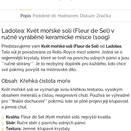
Twitter
Facebook
Popis
Podobné (6)
Hodnocení
Diskuze
Značka
Ladolea: Květ mořské soli (Fleur de Sel) v
ručně vyráběné keramické misce (100g)
Představujeme vám
Květ mořské soli (Fleur de Sel)
od
Ladolea
.
Tato sůl je považována za Rolls-Royce mezi solemi. Jedná se o
nejjemnější krystaly, které se tvoří na povrchu solných pánví a jsou
**ručně sbírány**. Je to nezbytný doplněk pro každého, kdo chce
své pokrmy povýšit na mistrovské dílo.
Obsah: Křehká čistota moře
Květ mořské soli se vyznačuje svou křehkou texturou, vysokým
obsahem minerálů a čistou, neagresivní chutí. Používá se výhradně
pro **finální dochucení** pokrmů, kde se plně projeví její křupavost
a jemná chuť.
Kvalita:
Fleur de Sel (Květ mořské soli), nejvyšší kvalita.
Sběr:
Ruční sběr z povrchu solných pánví.
Textura:
Jemné, křupavé krystaly.