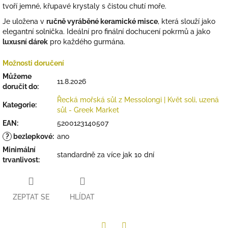
tvoří jemné, křupavé krystaly s čistou chutí moře.
Je uložena v
ručně vyráběné keramické misce
, která slouží jako
elegantní solnička. Ideální pro finální dochucení pokrmů a jako
luxusní dárek
pro každého gurmána.
Možnosti doručení
Můžeme
11.8.2026
doručit do:
Řecká mořská sůl z Messolongi | Květ soli, uzená
Kategorie
:
sůl - Greek Market
EAN
:
5200123140507
?
bezlepkové
:
ano
Minimální
standardně za více jak 10 dní
trvanlivost
:
ZEPTAT SE
HLÍDAT