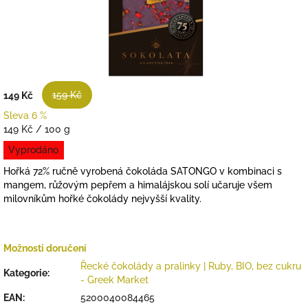
159 Kč
149 Kč
Sleva 6 %
Měrná
149 Kč / 100 g
cena:
Vyprodáno
Hořká 72% ručně vyrobená čokoláda SATONGO v kombinaci s
mangem, růžovým pepřem a himalájskou solí učaruje všem
milovníkům hořké čokolády nejvyšší kvality.
Možnosti doručení
Řecké čokolády a pralinky | Ruby, BIO, bez cukru
Kategorie
:
- Greek Market
EAN
:
5200040084465