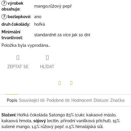
?
výrobek
mango,růžový pepř
obsahuje
:
?
bezlepkové
:
ano
druh čokolády
:
hořká
Minimální
standardně za více jak 10 dní
trvanlivost
:
Položka byla vyprodána…
ZEPTAT SE
HLÍDAT
Twitter
Facebook
Popis
Související (6)
Podobné (6)
Hodnocení
Diskuze
Značka
Složení:
Hořká čokoláda Satongo 83% (cukr, kakaové máslo,
kakaová hmota,
sójový
lecitin, přírodní vanilková příchuť), 15%
sušené mango, 1,5% růžový pepř, 0,5% himalájská sůl.