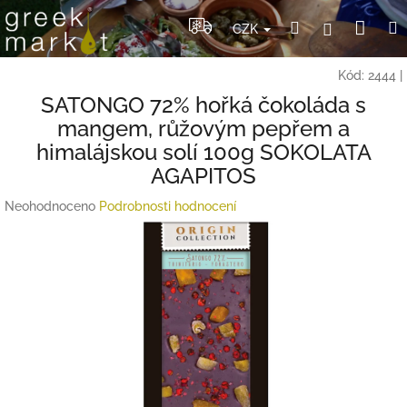
Přejít
Nák
Hledat
Přihlášení
na
CZK
obsah
koší
Kód:
2444
|
SATONGO 72% hořká čokoláda s
mangem, růžovým pepřem a
himalájskou solí 100g SOKOLATA
AGAPITOS
Průměrné
Neohodnoceno
Podrobnosti hodnocení
hodnocení
produktu
je
0,0
z
5
hvězdiček.