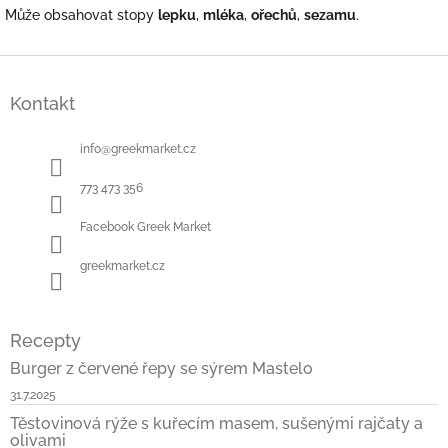
Může obsahovat stopy
lepku
,
mléka
,
ořechů
,
sezamu
.
Z
á
Kontakt
p
a
t
info
@
greekmarket.cz
í
773 473 356
Facebook Greek Market
greekmarket.cz
Recepty
Burger z červené řepy se sýrem Mastelo
31.7.2025
Těstovinová rýže s kuřecím masem, sušenými rajčaty a
olivami