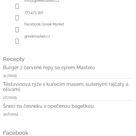
t
info
@
greekmarket.cz
í
773 473 356
Facebook Greek Market
greekmarket.cz
Recepty
Burger z červené řepy se sýrem Mastelo
31.7.2025
Těstovinová rýže s kuřecím masem, sušenými rajčaty a
olivami
27.7.2025
Šneci na česneku s opečenou bagetkou
30.6.2024
Facebook