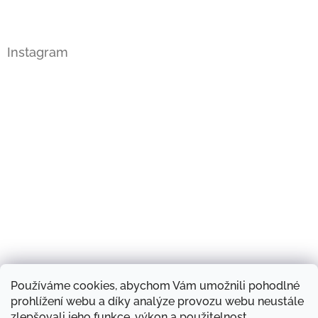
Instagram
Používáme cookies, abychom Vám umožnili pohodlné
Sledovat na Instagramu
prohlížení webu a díky analýze provozu webu neustále
zlepšovali jeho funkce, výkon a použitelnost.