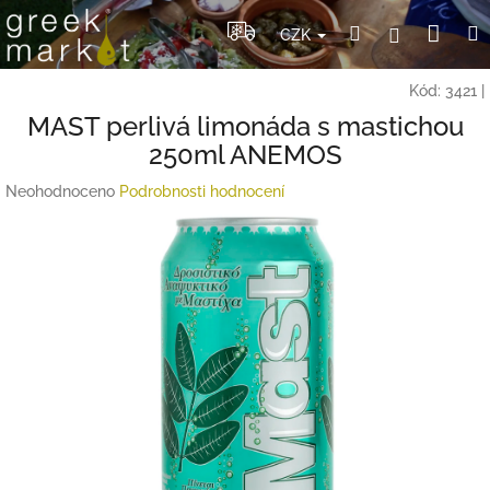
Přejít
Nák
Hledat
Přihlášení
na
CZK
obsah
koší
Kód:
3421
|
MAST perlivá limonáda s mastichou
250ml ANEMOS
Průměrné
Neohodnoceno
Podrobnosti hodnocení
hodnocení
produktu
je
0,0
z
5
hvězdiček.