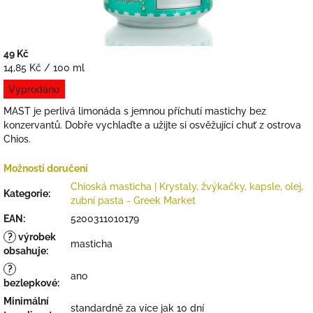
49 Kč
Měrná
14,85 Kč / 100 ml
cena:
Vyprodáno
MAST je perlivá limonáda s jemnou příchutí mastichy bez
konzervantů. Dobře vychlaďte a užijte si osvěžující chuť z ostrova
Chios.
Možnosti doručení
Chioská masticha | Krystaly, žvýkačky, kapsle, olej,
Kategorie
:
zubní pasta - Greek Market
EAN
:
5200311010179
?
výrobek
masticha
obsahuje
:
?
ano
bezlepkové
:
Minimální
standardně za více jak 10 dní