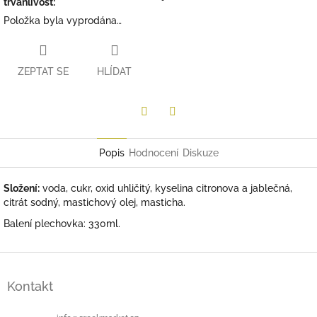
trvanlivost
:
Položka byla vyprodána…
ZEPTAT SE
HLÍDAT
Twitter
Facebook
Popis
Hodnocení
Diskuze
Složení:
voda, cukr, oxid uhličitý, kyselina citronova a jablečná,
citrát sodný, mastichový olej, masticha.
Balení plechovka: 330ml.
Z
á
Kontakt
p
a