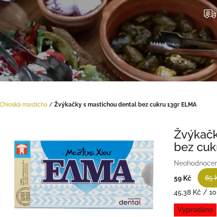
Chioská masticha
/
Žvýkačky s mastichou dental bez cukru 13gr ELMA
Žvýkačk
bez cuk
Průměrné
Neohodnoce
hodnocení
65 
59 Kč
produktu
je
Měrná
45,38 Kč / 10
0,0
cena:
Vyprodáno
z