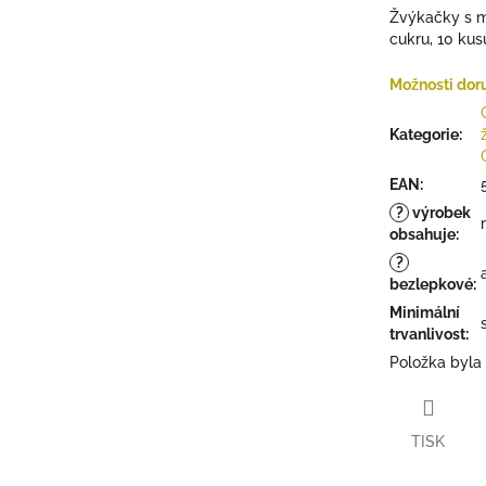
5
Žvýkačky s m
hvězdiček.
cukru, 10 kus
Možnosti dor
Kategorie
:
EAN
:
?
výrobek
obsahuje
:
?
bezlepkové
:
Minimální
trvanlivost
:
Položka byla
TISK