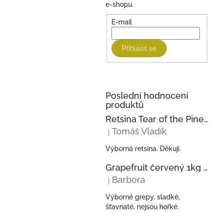
e-shopu.
E-mail
Přihlásit se
Poslední hodnocení
produktů
Retsina Tear of the Pine 750ml 2023 KECHRIS
Tomáš Vladík
|
Hodnocení produktu je 5 z 5 hvězdi
Výborná retsina. Děkuji.
Grapefruit červený 1kg z Řecka
Barbora
|
Hodnocení produktu je 5 z 5 hvězdi
Výborné grepy, sladké,
šťavnaté, nejsou hořké.