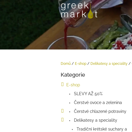
Přejít
na
obsah
Domů
/
E-shop
/
Delikatesy a speciality
/
P
Kategorie
o
Přeskočit
kategorie
s
E-shop
t
SLEVY AŽ 50%
r
a
Čerstvé ovoce a zelenina
n
Čerstvé chlazené potraviny
n
í
Delikatesy a speciality
p
Tradiční krétské suchary a