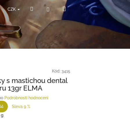
Nákupní
Hledat
Přihlášení
CZK
košík
Kód:
3415
y s mastichou dental
ru 13gr ELMA
no
Podrobnosti hodnocení
Kč
Sleva 9 %
 g