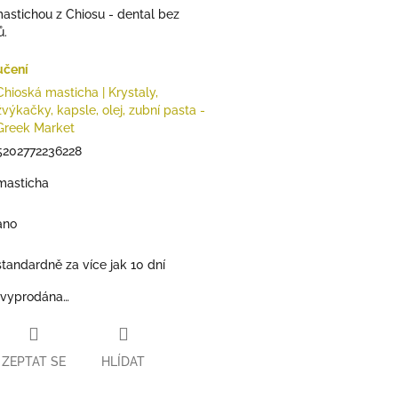
astichou z Chiosu - dental bez
ů.
učení
Chioská masticha | Krystaly,
žvýkačky, kapsle, olej, zubní pasta -
Greek Market
5202772236228
masticha
ano
standardně za více jak 10 dní
 vyprodána…
ZEPTAT SE
HLÍDAT