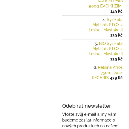
KATAIFI těsto
500g EVOIKI ZIMI
149 Kč
Sýr Feta
Mytilinis P.D.O. z
Lesbu | Mystakelli
139 Kč
BIO Sýr Feta
Mytilinis P.D.O. z
Lesbu | Mystakelli
129 Kč
Retsina Afros
750ml 2024
KECHRIS
479 Kč
Odebírat newsletter
Vložte svůj e-mail a my vám
budeme zasílat informace o
nových produktech na našem