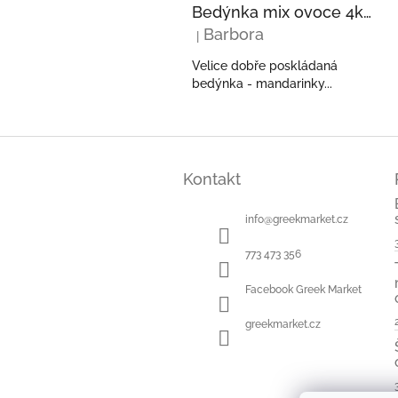
Bedýnka mix ovoce 4kg - pomeranče, mandarinky, kiwi, avokáda z Řecka
Barbora
|
Hodnocení produktu je 5 z 5 hvězdi
Velice dobře poskládaná
bedýnka - mandarinky...
Z
á
Kontakt
p
a
t
info
@
greekmarket.cz
í
773 473 356
Facebook Greek Market
greekmarket.cz