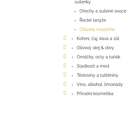
a
sušenky
n
Ořechy a sušené ovoce
e
Řecké lanýže
l
Chioská masticha
Koření, čaj, káva a sůl
Olivový olej & olivy
Omáčky, octy a tuňák
Sladkosti a med
Těstoviny a luštěniny
Víno, alkohol, limonády
Přírodní kosmetika