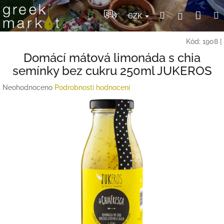
Přejít
Nák
Hledat
Přihlášení
na
CZK
obsah
koší
Kód:
1908
|
Domácí mátová limonáda s chia
semínky bez cukru 250ml JUKEROS
Průměrné
Neohodnoceno
Podrobnosti hodnocení
hodnocení
produktu
je
0,0
z
5
hvězdiček.