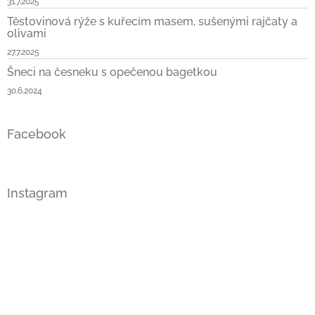
31.7.2025
Těstovinová rýže s kuřecím masem, sušenými rajčaty a
olivami
27.7.2025
Šneci na česneku s opečenou bagetkou
30.6.2024
Facebook
Instagram