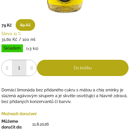
89 Kč
79 Kč
Sleva 11 %
Měrná
31,60 Kč / 100 ml
cena:
Skladem
(>3 ks)
Do košíku
Domácí limonáda bez přidaného cukru s mátou a chia smínky je
slazená agávovým sirupem a je skvěle osvěžující a hlavně zdravá,
bez přidaných konzervantů či barviv.
Možnosti doručení
Můžeme
11.8.2026
doručit do: