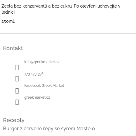
Zcela bez konzervantů a bez cukru. Po otevření uchovejte v
lednici
250ml.
Z
á
Kontakt
p
a
t
info
@
greekmarket.cz
í
773 473 356
Facebook Greek Market
greekmarket.cz
Recepty
Burger z červené řepy se sýrem Mastelo