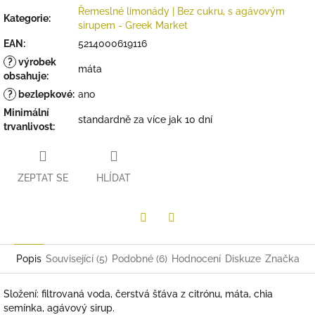
Řemeslné limonády | Bez cukru, s agávovým
Kategorie
:
sirupem - Greek Market
EAN
:
5214000619116
?
výrobek
máta
obsahuje
:
?
bezlepkové
:
ano
Minimální
standardně za více jak 10 dní
trvanlivost
:
ZEPTAT SE
HLÍDAT
Twitter
Facebook
Popis
Související (5)
Podobné (6)
Hodnocení
Diskuze
Značka
Složení: filtrovaná voda, čerstvá šťáva z citrónu, máta, chia
semínka, agávový sirup.