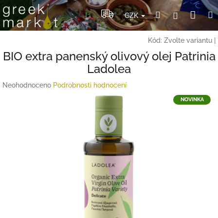
Přejít
Nák
Hledat
Přihlášení
na
CZK
obsah
koší
Kód:
Zvolte variantu
|
BIO extra panenský olivový olej Patrinia
Ladolea
Průměrné
Neohodnoceno
Podrobnosti hodnocení
hodnocení
NOVINKA
produktu
je
0,0
z
5
hvězdiček.