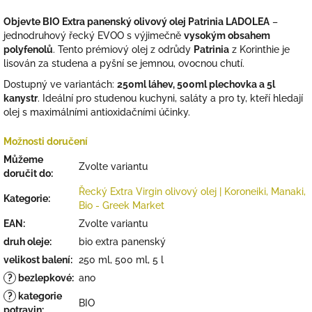
Objevte BIO Extra panenský olivový olej Patrinia LADOLEA
–
jednodruhový řecký EVOO s výjimečně
vysokým obsahem
polyfenolů
. Tento prémiový olej z odrůdy
Patrinia
z Korinthie je
lisován za studena a pyšní se jemnou, ovocnou chutí.
Dostupný ve variantách:
250ml láhev, 500ml plechovka a 5l
kanystr
. Ideální pro studenou kuchyni, saláty a pro ty, kteří hledají
olej s maximálními antioxidačními účinky.
Možnosti doručení
Můžeme
Zvolte variantu
doručit do:
Řecký Extra Virgin olivový olej | Koroneiki, Manaki,
Kategorie
:
Bio - Greek Market
EAN
:
Zvolte variantu
druh oleje
:
bio extra panenský
velikost balení
:
250 ml, 500 ml, 5 l
?
bezlepkové
:
ano
?
kategorie
BIO
potravin
: