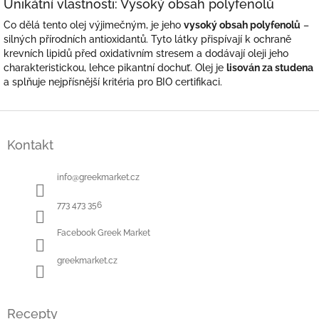
Unikátní vlastnosti: Vysoký obsah polyfenolů
Co dělá tento olej výjimečným, je jeho
vysoký obsah polyfenolů
–
silných přírodních antioxidantů. Tyto látky přispívají k ochraně
krevních lipidů před oxidativním stresem a dodávají oleji jeho
charakteristickou, lehce pikantní dochuť. Olej je
lisován za studena
a splňuje nejpřísnější kritéria pro BIO certifikaci.
Z
á
Kontakt
p
a
t
info
@
greekmarket.cz
í
773 473 356
Facebook Greek Market
greekmarket.cz
Recepty