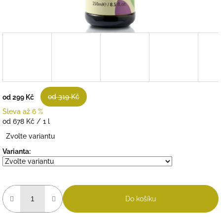
od 319 Kč
od
299 Kč
Sleva až 6 %
Měrná
od 678 Kč / 1 l
cena:
Zvolte variantu
Varianta:
Do košíku