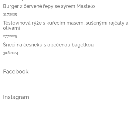
Burger z červené řepy se sýrem Mastelo
31.7.2025
Těstovinová rýže s kuřecím masem, sušenými rajčaty a
olivami
27.7.2025
Šneci na česneku s opečenou bagetkou
30.6.2024
Facebook
Instagram