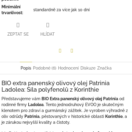
Minimální
standardně za více jak 10 dní
trvanlivost
:
ZEPTAT SE
HLÍDAT
Twitter
Facebook
Popis
Podobné (6)
Hodnocení
Diskuze
Značka
BIO extra panenský olivový olej Patrinia
Ladolea: Síla polyfenolů z Korinthie
Představujeme vám
BIO Extra panenský olivový olej Patrinia
od
rodinné firmy
Ladolea
. Tento jednodruhový EVOO je skutečným
klenotem pro zdraví a gurmánský zážitek. Je vyroben výhradně z
oliv odrůdy
Patrinia
, pěstovaných v historické oblasti
Korinthie
, a
je zárukou nejvyšší kvality a čistoty.