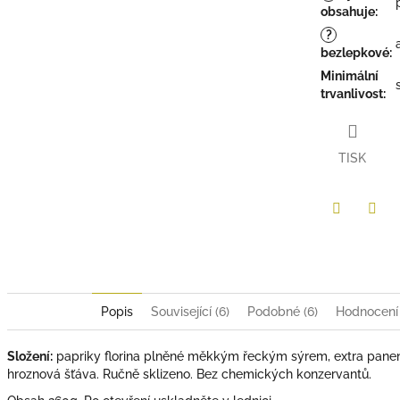
obsahuje
:
?
bezlepkové
:
Minimální
trvanlivost
:
TISK
Twitter
Face
Popis
Související (6)
Podobné (6)
Hodnocení
Složení:
papriky florina plněné měkkým řeckým sýrem, extra panens
hroznová šťáva. Ručně sklizeno. Bez chemických konzervantů.