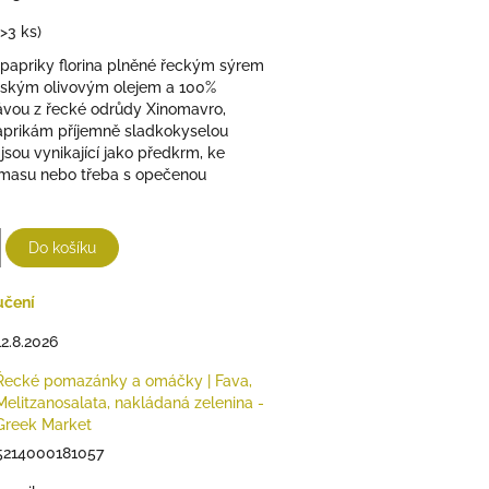
(>3 ks)
 papriky florina plněné řeckým sýrem
nským olivovým olejem a 100%
ávou z řecké odrůdy Xinomavro,
aprikám příjemně sladkokyselou
 jsou vynikající jako předkrm, ke
masu nebo třeba s opečenou
Do košíku
učení
12.8.2026
Řecké pomazánky a omáčky | Fava,
Melitzanosalata, nakládaná zelenina -
Greek Market
5214000181057