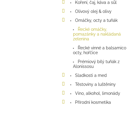
p
Koření, čaj, káva a sůl
a
Olivový olej & olivy
n
e
Omáčky, octy a tuňák
l
Řecké omáčky,
pomazánky a nakládaná
zelenina
Řecké vinné a balsamico
octy, hořčice
Prémiový bílý tuňák z
Alonissosu
Sladkosti a med
Těstoviny a luštěniny
Víno, alkohol, limonády
Přírodní kosmetika