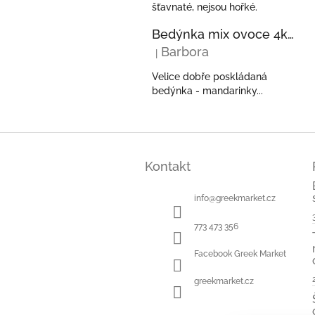
šťavnaté, nejsou hořké.
Bedýnka mix ovoce 4kg - pomeranče, mandarinky, kiwi, avokáda z Řecka
Barbora
|
Hodnocení produktu je 5 z 5 hvězdi
Velice dobře poskládaná
bedýnka - mandarinky...
Z
á
Kontakt
p
a
t
info
@
greekmarket.cz
í
773 473 356
Facebook Greek Market
greekmarket.cz