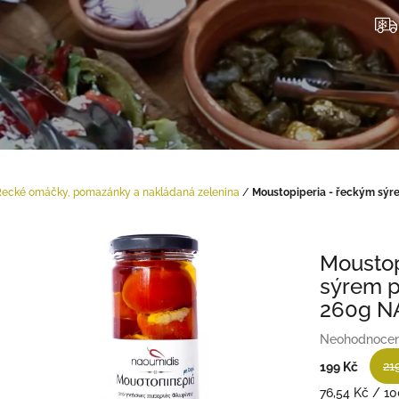
Řecké omáčky, pomazánky a nakládaná zelenina
/
Moustopiperia - řeckým sýre
Moustop
sýrem p
260g N
Průměrné
Neohodnoce
hodnocení
21
199 Kč
produktu
je
Měrná
76,54 Kč / 10