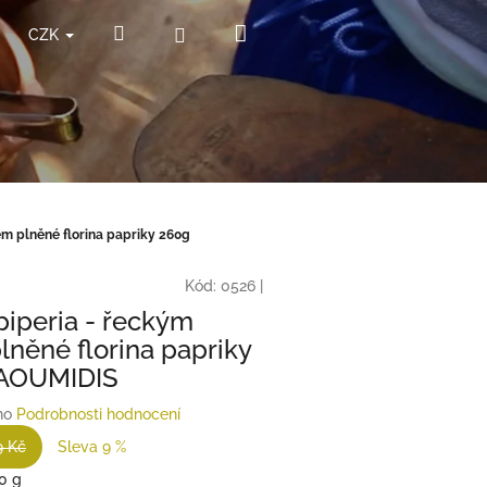
Nákupní
Hledat
Přihlášení
CZK
košík
m plněné florina papriky 260g
Kód:
0526
|
iperia - řeckým
lněné florina papriky
AOUMIDIS
no
Podrobnosti hodnocení
9 Kč
Sleva 9 %
0 g