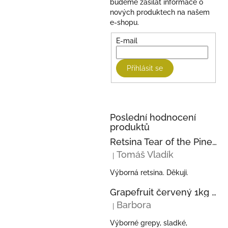
budeme zasílat informace o
nových produktech na našem
e-shopu.
E-mail
Přihlásit se
Poslední hodnocení
produktů
Retsina Tear of the Pine 750ml 2023 KECHRIS
Tomáš Vladík
|
Hodnocení produktu je 5 z 5 hvězdi
Výborná retsina. Děkuji.
Grapefruit červený 1kg z Řecka
Barbora
|
Hodnocení produktu je 5 z 5 hvězdi
Výborné grepy, sladké,