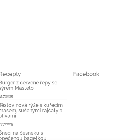
ček.
Recepty
Facebook
Burger z červené řepy se
sýrem Mastelo
31.7.2025
Těstovinová rýže s kuřecím
masem, sušenými rajčaty a
olivami
27.7.2025
Šneci na česneku s
opečenou bagetkou