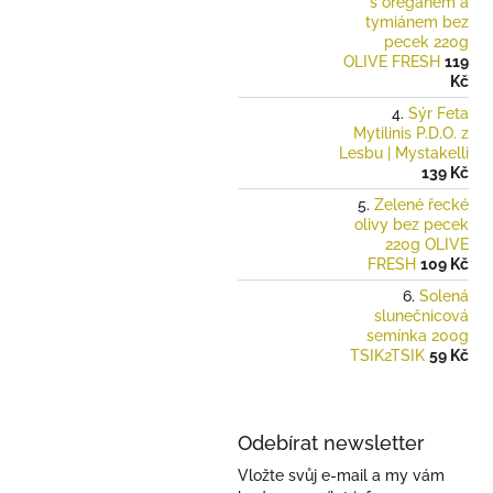
s oreganem a
tymiánem bez
pecek 220g
OLIVE FRESH
119
Kč
Sýr Feta
Mytilinis P.D.O. z
Lesbu | Mystakelli
139 Kč
Zelené řecké
olivy bez pecek
220g OLIVE
FRESH
109 Kč
Solená
slunečnicová
semínka 200g
TSIK2TSIK
59 Kč
Odebírat newsletter
Vložte svůj e-mail a my vám