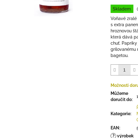
0,0
cena:
Skladem
z
5
Voňavé zralé
hvězdiček.
s extra pane
hroznovou št
která dává p
chuť. Papriky
grilovanému 
bagetou.
Možnosti dor
Můžeme
doručit do:
Kategorie
:
EAN
:
?
výrobek