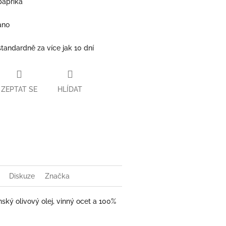
paprika
ano
standardně za více jak 10 dní
ZEPTAT SE
HLÍDAT
book
Diskuze
Značka
ký olivový olej, vinný ocet a 100%