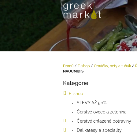
Přejít
na
obsah
Domů
/
E-shop
/
Omáčky, octy a tuňák
/
NAOUMIDIS
P
Kategorie
o
Přeskočit
kategorie
s
E-shop
t
SLEVY AŽ 50%
r
a
Čerstvé ovoce a zelenina
n
Čerstvé chlazené potraviny
n
í
Delikatesy a speciality