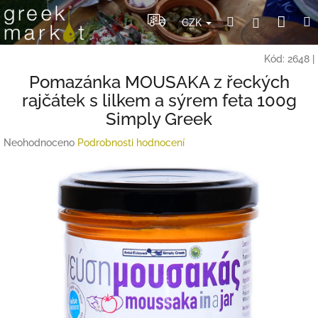
Přejít
Nák
Hledat
Přihlášení
na
CZK
obsah
koší
Kód:
2648
|
Pomazánka MOUSAKA z řeckých
rajčátek s lilkem a sýrem feta 100g
Simply Greek
Průměrné
Neohodnoceno
Podrobnosti hodnocení
hodnocení
produktu
je
0,0
z
5
hvězdiček.