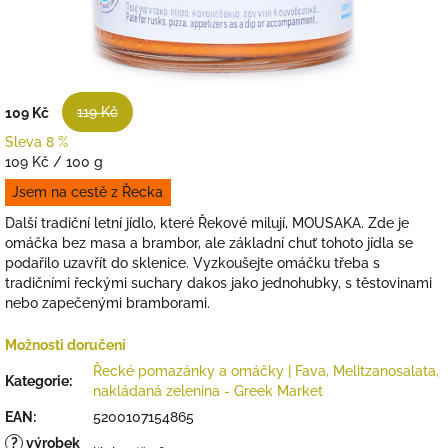
119 Kč
109 Kč
Sleva 8 %
Měrná
109 Kč / 100 g
cena:
Jsem na cestě z Řecka
Další tradiční letní jídlo, které Řekové milují, MOUSAKA. Zde je
omáčka bez masa a brambor, ale základní chuť tohoto jídla se
podařilo uzavřít do sklenice. Vyzkoušejte omáčku třeba s
tradičními řeckými suchary dakos jako jednohubky, s těstovinami
nebo zapečenými bramborami.
Možnosti doručení
Řecké pomazánky a omáčky | Fava, Melitzanosalata,
Kategorie
:
nakládaná zelenina - Greek Market
EAN
:
5200107154865
?
výrobek