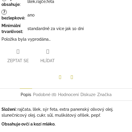
lilek,rajče,feta
obsahuje
:
?
ano
bezlepkové
:
Minimální
standardně za více jak 10 dní
trvanlivost
:
Položka byla vyprodána…
ZEPTAT SE
HLÍDAT
Twitter
Facebook
Popis
Podobné (6)
Hodnocení
Diskuze
Značka
Složení:
rajčata, lilek, sýr feta, extra panenský olivový olej,
slunečnicový olej, cukr, sůl, muškátový oříšek, pepř.
Obsahuje ovčí a kozí mléko.