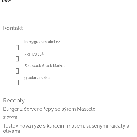
100g
Z
á
Kontakt
p
a
t
info
@
greekmarket.cz
í
773 473 356
Facebook Greek Market
greekmarket.cz
Recepty
Burger z červené řepy se sýrem Mastelo
31.7.2025
Těstovinová rýže s kuřecím masem, sušenými rajčaty a
olivami