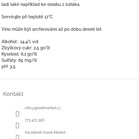
ladí také například ke steaku z tuňáka.
Servírujte při teplotě 17
°
C.
Víno může být archivováno až po dobu deseti let.
Alkohol : 14,4% vol
Zbytkový cukr: 2,5 gr/lt
Kyselost: 6,1 gr/lt
Sulfáty: 65 mg/lt
pH: 3,5
Z
á
Kontakt
p
a
t
info
@
greekmarket.cz
í
773 473 356
Facebook Greek Market