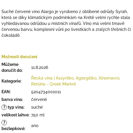
Suché červené vino Alargo je vyrobeno z oblíbené odrůdy Syrah,
která se díky klimatickým podmínkám na Krétě velmi rychle stala
vyhledávanou odrůdou u místních vinařů. Víno má velmi tmavě
červenou barvu, komplexní vůni po švestkách a zralých třešních či
čokoládě.
Možnosti doručení
Můžeme
11.8.2026
doručit do:
Řecká vína | Assyrtiko, Agiorgitiko, Xinomavro,
Kategorie
:
Retsina - Greek Market
EAN
:
5204734001011
barva vína
:
červené
?
typ vína
:
suché
velikost lahve
:
750 ml
?
ano
bezlepkové
: