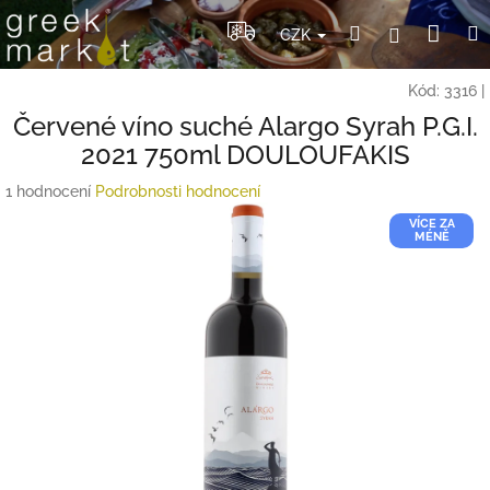
Přejít
Nák
Hledat
Přihlášení
na
CZK
obsah
koší
Kód:
3316
|
Červené víno suché Alargo Syrah P.G.I.
2021 750ml DOULOUFAKIS
Průměrné
1 hodnocení
Podrobnosti hodnocení
hodnocení
VÍCE ZA
produktu
MÉNĚ
je
5,0
z
5
hvězdiček.