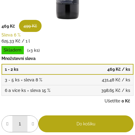
499 Kč
469 Kč
Sleva 6 %
Měrná
625,33 Kč / 1 l
cena:
Skladem
(>3 ks)
Množstevní sleva
1 - 2 ks
469 Kč
/ ks
3 - 5 ks = sleva 8 %
431,48 Kč
/ ks
6 a více ks = sleva 15 %
398,65 Kč
/ ks
Ušetříte
0 Kč
Do košíku