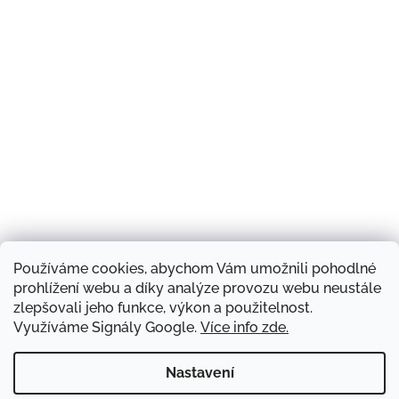
Používáme cookies, abychom Vám umožnili pohodlné
Sledovat na Instagramu
prohlížení webu a díky analýze provozu webu neustále
zlepšovali jeho funkce, výkon a použitelnost.
Využíváme Signály Google.
Více info zde.
Náš obchod a kontakty
Hodnocení obchodu
Produkty a značky
Doprava zboží
Blog
Obchodní podmínky
Napište nám
Nastavení