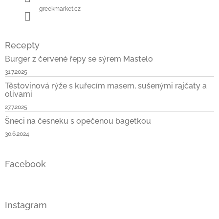
greekmarket.cz
Recepty
Burger z červené řepy se sýrem Mastelo
31.7.2025
Těstovinová rýže s kuřecím masem, sušenými rajčaty a
olivami
27.7.2025
Šneci na česneku s opečenou bagetkou
30.6.2024
Facebook
Instagram