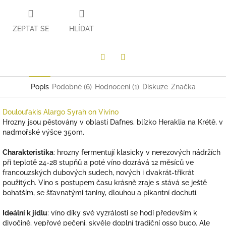
ZEPTAT SE
HLÍDAT
Twitter
Facebook
Popis
Podobné (6)
Hodnocení (1)
Diskuze
Značka
Douloufakis Alargo Syrah on Vivino
Hrozny jsou pěstovány v oblasti Dafnes, blízko Heraklia na Krétě, v
nadmořské výšce 350m.
Charakteristika
: hrozny fermentují klasicky v nerezových nádržích
při teplotě 24-28 stupňů a poté víno dozrává 12 měsíců ve
francouzských dubových sudech, nových i dvakrát-třikrát
použitých. Víno s postupem času krásně zraje s stává se ještě
bohatším, se šťavnatými taniny, dlouhou a pikantní dochutí.
Ideální k jídlu
: víno díky své vyzrálosti se hodí především k
divočině, vepřové pečeni, skvěle doplní tradiční osso buco. Ale