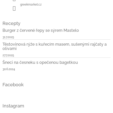
greekmarket.cz
Recepty
Burger z červené řepy se sýrem Mastelo
31.7.2025
Těstovinová rýže s kuřecím masem, sušenými rajčaty a
olivami
27.7.2025
Šneci na česneku s opečenou bagetkou
30.6.2024
Facebook
Instagram