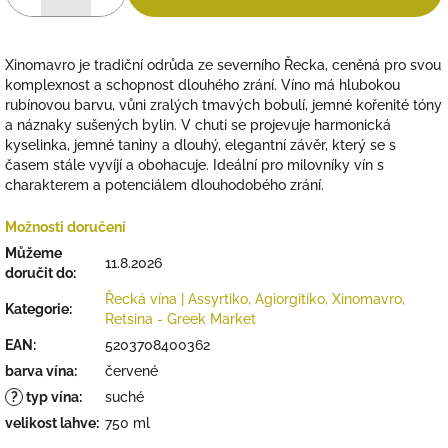
Xinomavro je tradiční odrůda ze severního Řecka, ceněná pro svou
komplexnost a schopnost dlouhého zrání. Víno má hlubokou
rubínovou barvu, vůni zralých tmavých bobulí, jemné kořenité tóny
a náznaky sušených bylin. V chuti se projevuje harmonická
kyselinka, jemné taniny a dlouhý, elegantní závěr, který se s
časem stále vyvíjí a obohacuje. Ideální pro milovníky vín s
charakterem a potenciálem dlouhodobého zrání.
Možnosti doručení
Můžeme
11.8.2026
doručit do:
Řecká vína | Assyrtiko, Agiorgitiko, Xinomavro,
Kategorie
:
Retsina - Greek Market
EAN
:
5203708400362
barva vína
:
červené
?
typ vína
:
suché
velikost lahve
:
750 ml