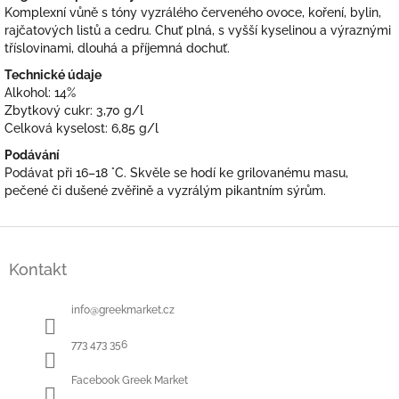
Komplexní vůně s tóny vyzrálého červeného ovoce, koření, bylin,
rajčatových listů a cedru. Chuť plná, s vyšší kyselinou a výraznými
tříslovinami, dlouhá a příjemná dochuť.
Technické údaje
Alkohol: 14%
Zbytkový cukr: 3,70 g/l
Celková kyselost: 6,85 g/l
Podávání
Podávat při 16–18 °C. Skvěle se hodí ke grilovanému masu,
pečené či dušené zvěřině a vyzrálým pikantním sýrům.
Z
á
Kontakt
p
a
t
info
@
greekmarket.cz
í
773 473 356
Facebook Greek Market