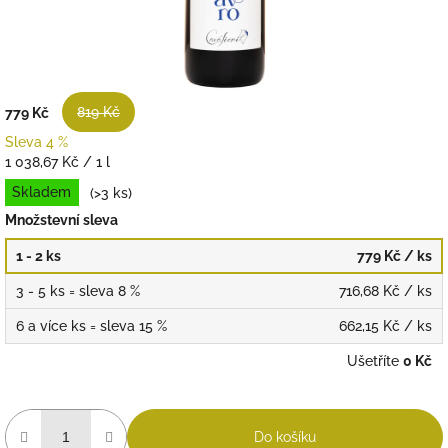
819 Kč
779 Kč
Sleva 4 %
Měrná
1 038,67 Kč / 1 l
cena:
Skladem
(>3 ks)
Množstevní sleva
1 - 2 ks
779 Kč
/ ks
3 - 5 ks = sleva 8 %
716,68 Kč
/ ks
6 a více ks = sleva 15 %
662,15 Kč
/ ks
Ušetříte
0 Kč
Do košíku