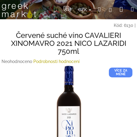
Přejít
Nák
Hledat
Přihlášení
na
CZK
obsah
koší
Kód:
6130
|
Červené suché víno CAVALIERI
XINOMAVRO 2021 NICO LAZARIDI
750ml
Průměrné
Neohodnoceno
Podrobnosti hodnocení
hodnocení
VÍCE ZA
produktu
MÉNĚ
je
0,0
z
5
hvězdiček.