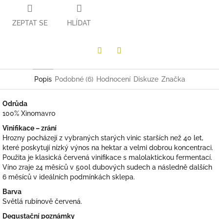
ZEPTAT SE
HLÍDAT
Twitter
Facebook
Popis
Podobné (6)
Hodnocení
Diskuze
Značka
Odrůda
100% Xinomavro
Vinifikace – zrání
Hrozny pocházejí z vybraných starých vinic starších než 40 let,
které poskytují nízký výnos na hektar a velmi dobrou koncentraci.
Použita je klasická červená vinifikace s malolaktickou fermentací.
Víno zraje 24 měsíců v 500l dubových sudech a následně dalších
6 měsíců v ideálních podmínkách sklepa.
Barva
Světlá rubínově červená.
Degustační poznámky