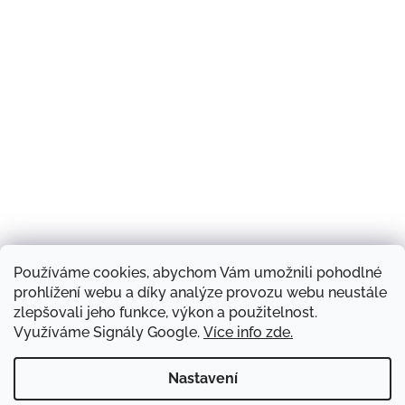
Používáme cookies, abychom Vám umožnili pohodlné
Sledovat na Instagramu
prohlížení webu a díky analýze provozu webu neustále
zlepšovali jeho funkce, výkon a použitelnost.
Využíváme Signály Google.
Více info zde.
Náš obchod a kontakty
Hodnocení obchodu
Produkty a značky
Doprava zboží
Blog
Obchodní podmínky
Napište nám
Nastavení