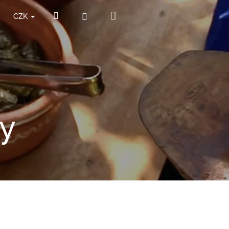
Nákupní
Hledat
Přihlášení
CZK
košík
y