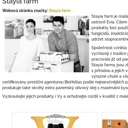
Stayia farm
Webová stránka značky:
Stayia farm
Stayia farm je malá
ostrově Evia. Cílem
produkty bez použív
fungicidů, insektici
udržet stoprocentně
Společnost vznikla v
vycházejí z tradice
pracovala již od pa
Stayia farmy jsou zk
s přírodou a jejich
výrazné chutě a vše
certifikovány prestižní agenturou BioHellas podle nejnáročnějších
produkuje také skvělý extra panenský olivový olej s maximální kyse
Vyzkoušejte jejich produkty i Vy a ochutnejte rozdíl v kvalitě z mal