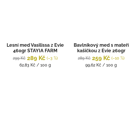
ček.
Lesní med Vasilissa z Evie
Bavlníkový med s mateří
460gr STAYIA FARM
kašičkou z Evie 260gr
STAYIA FARM
289 Kč
259 Kč
299 Kč
(–3 %)
289 Kč
(–10 %)
ček.
Měrná
Měrná
62,83 Kč / 100 g
99,62 Kč / 100 g
cena:
cena:
ček.