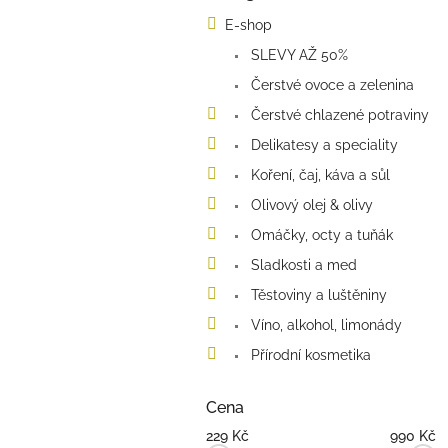
kategorie
s
E-shop
t
SLEVY AŽ 50%
r
a
Čerstvé ovoce a zelenina
n
Čerstvé chlazené potraviny
n
í
Delikatesy a speciality
p
Koření, čaj, káva a sůl
a
Olivový olej & olivy
n
e
Omáčky, octy a tuňák
l
Sladkosti a med
Těstoviny a luštěniny
Víno, alkohol, limonády
Přírodní kosmetika
Cena
229
Kč
990
Kč