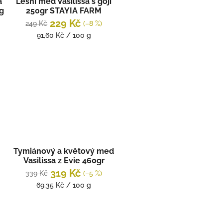
a
Lesní med Vasilissa s goji
0g
250gr STAYIA FARM
229 Kč
249 Kč
(–8 %)
Měrná
91,60 Kč / 100 g
cena:
Tymiánový a květový med
Vasilissa z Evie 460gr
STAYIA FARM
319 Kč
339 Kč
(–5 %)
Měrná
69,35 Kč / 100 g
cena: