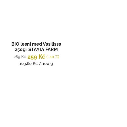
BIO lesní med Vasilissa
250gr STAYIA FARM
259 Kč
289 Kč
(–10 %)
Měrná
103,60 Kč / 100 g
cena: