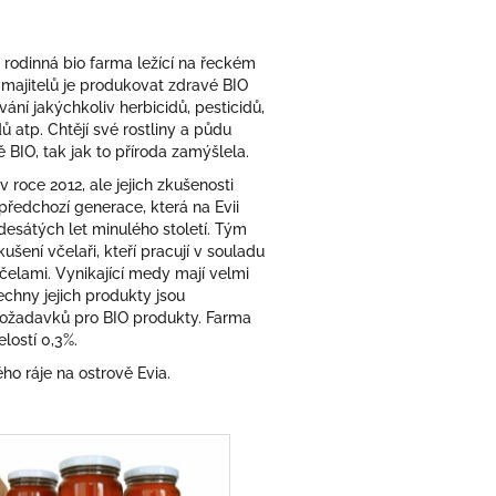
 rodinná bio farma ležící na řeckém
 majitelů je produkovat zdravé BIO
ání jakýchkoliv herbicidů, pesticidů,
dů atp. Chtějí své rostliny a půdu
 BIO, tak jak to příroda zamýšlela.
 roce 2012, ale jejich zkušenosti
 předchozí generace, která na Evii
desátých let minulého století. Tým
ušení včelaři, kteří pracují v souladu
 včelami. Vynikající medy mají velmi
chny jejich produkty jsou
 požadavků pro BIO produkty. Farma
lostí 0,3%.
ého ráje na ostrově Evia.