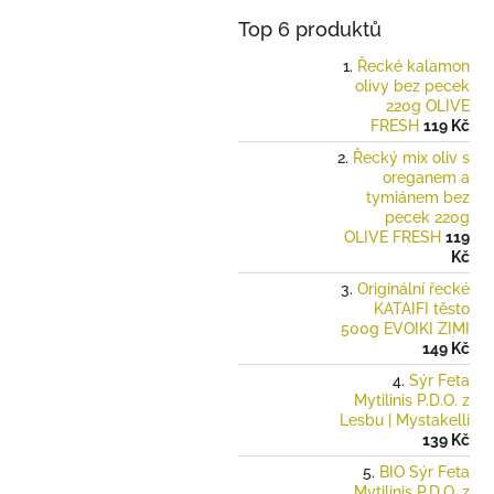
Top 6 produktů
Řecké kalamon
olivy bez pecek
220g OLIVE
FRESH
119 Kč
Řecký mix oliv s
oreganem a
tymiánem bez
pecek 220g
OLIVE FRESH
119
Kč
Originální řecké
KATAIFI těsto
500g EVOIKI ZIMI
149 Kč
Sýr Feta
Mytilinis P.D.O. z
Lesbu | Mystakelli
139 Kč
BIO Sýr Feta
Mytilinis P.D.O. z