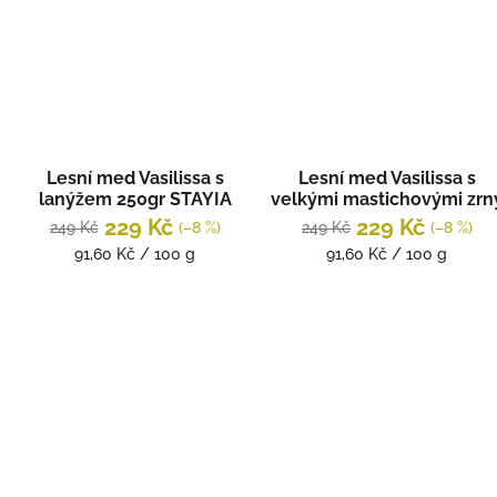
Lesní med Vasilissa s
Lesní med Vasilissa s
lanýžem 250gr STAYIA
velkými mastichovými zrn
FARM
250gr STAYIA FARM
229 Kč
229 Kč
249 Kč
(–8 %)
249 Kč
(–8 %)
Měrná
Měrná
91,60 Kč / 100 g
91,60 Kč / 100 g
cena:
cena: