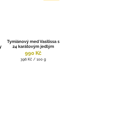
Tymiánový med Vasilissa s
y
24 karátovým jedlým
zlatem 250g STAYIA FARM
990 Kč
Měrná
396 Kč / 100 g
cena: