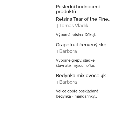
Poslední hodnocení
produktů
Retsina Tear of the Pine 750ml 2023 KECHRIS
Tomáš Vladík
|
Hodnocení produktu je 5 z 5 hvězdi
Výborná retsina. Děkuji.
Grapefruit červený 1kg z Řecka
Barbora
|
Hodnocení produktu je 5 z 5 hvězdi
Výborné grepy, sladké,
šťavnaté, nejsou hořké.
Bedýnka mix ovoce 4kg - pomeranče, mandarinky, kiwi, avokáda z Řecka
Barbora
|
Hodnocení produktu je 5 z 5 hvězdi
Velice dobře poskládaná
bedýnka - mandarinky...