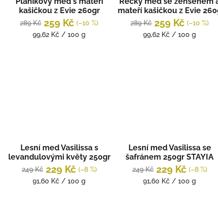
Planikový med s mateří
Řecký med se ženšenem 
u
kašičkou z Evie 260gr
mateří kašičkou z Evie 26
k
STAYIA FARM
STAYIA FARM
259 Kč
259 Kč
289 Kč
(–10 %)
289 Kč
(–10 %)
t
Měrná
Měrná
99,62 Kč / 100 g
99,62 Kč / 100 g
ů
cena:
cena:
Lesní med Vasilissa s
Lesní med Vasilissa se
levandulovými květy 250gr
šafránem 250gr STAYIA
STAYIA FARM
FARM
229 Kč
229 Kč
249 Kč
(–8 %)
249 Kč
(–8 %)
Měrná
Měrná
91,60 Kč / 100 g
91,60 Kč / 100 g
cena:
cena: