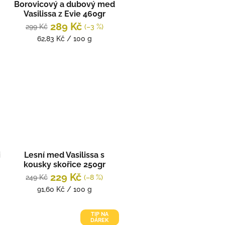
Borovicový a dubový med
Vasilissa z Evie 460gr
STAYIA FARM
289 Kč
299 Kč
(–3 %)
Měrná
62,83 Kč / 100 g
cena:
i
Lesní med Vasilissa s
kousky skořice 250gr
STAYIA FARM
229 Kč
249 Kč
(–8 %)
Měrná
91,60 Kč / 100 g
cena:
TIP NA
DÁREK