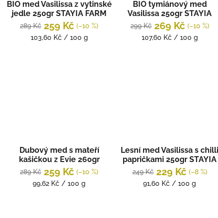
BIO med Vasilissa z vytinské
BIO tymiánový med
jedle 250gr STAYIA FARM
Vasilissa 250gr STAYIA
FARM
259 Kč
269 Kč
289 Kč
(–10 %)
299 Kč
(–10 %)
Měrná
Měrná
103,60 Kč / 100 g
107,60 Kč / 100 g
cena:
cena:
Dubový med s mateří
Lesní med Vasilissa s chill
kašičkou z Evie 260gr
papričkami 250gr STAYIA
STAYIA FARM
FARM
259 Kč
229 Kč
289 Kč
(–10 %)
249 Kč
(–8 %)
Měrná
Měrná
99,62 Kč / 100 g
91,60 Kč / 100 g
cena:
cena: