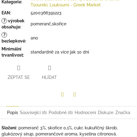
Kategorie
:
Tsoureki, Loukoumi - Greek Market
EAN
:
5200366391223
?
výrobek
pomeranč,skořice
obsahuje
:
?
ano
bezlepkové
:
Minimální
standardně za více jak 10 dní
trvanlivost
:
ZEPTAT SE
HLÍDAT
Twitter
Facebook
Popis
Související (6)
Podobné (6)
Hodnocení
Diskuze
Značka
Složení:
pomeranč 3%, skořice 0,1%, cukr, kukuřičný škrob,
glukózový sirup, pomerančové aroma, kyselina citronová.