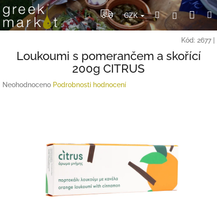
Přejít
Nák
Hledat
Přihlášení
na
CZK
obsah
koší
Kód:
2677
|
Loukoumi s pomerančem a skořící
200g CITRUS
Průměrné
Neohodnoceno
Podrobnosti hodnocení
hodnocení
produktu
je
0,0
z
5
hvězdiček.