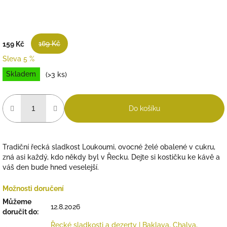
169 Kč
159 Kč
Sleva 5 %
Měrná
Skladem
(>3 ks)
cena:
Do košíku
Tradiční řecká sladkost Loukoumi, ovocné želé obalené v cukru,
zná asi každý, kdo někdy byl v Řecku. Dejte si kostičku ke kávě a
váš den bude hned veselejší.
Možnosti doručení
Můžeme
12.8.2026
doručit do:
Řecké sladkosti a dezerty | Baklava, Chalva,