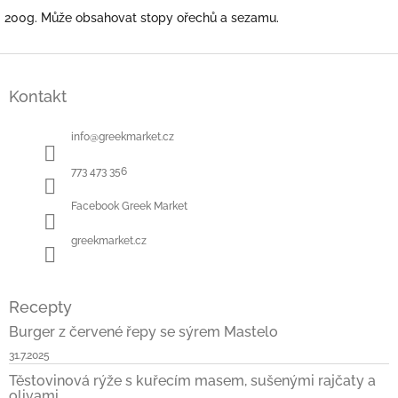
200g. Může obsahovat stopy ořechů a sezamu.
Z
á
Kontakt
p
a
t
info
@
greekmarket.cz
í
773 473 356
Facebook Greek Market
greekmarket.cz
Recepty
Burger z červené řepy se sýrem Mastelo
31.7.2025
Těstovinová rýže s kuřecím masem, sušenými rajčaty a
olivami