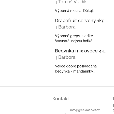
Tomáš Vladík
|
Hodnocení produktu je 5 z 5 hvězdi
Výborná retsina. Děkuji.
Grapefruit červený 1kg z Řecka
Barbora
|
Hodnocení produktu je 5 z 5 hvězdi
Výborné grepy, sladké,
šťavnaté, nejsou hořké.
Bedýnka mix ovoce 4kg - pomeranče, mandarinky, kiwi, avokáda z Řecka
Barbora
|
Hodnocení produktu je 5 z 5 hvězdi
Velice dobře poskládaná
bedýnka - mandarinky...
Z
á
Kontakt
p
a
t
info
@
greekmarket.cz