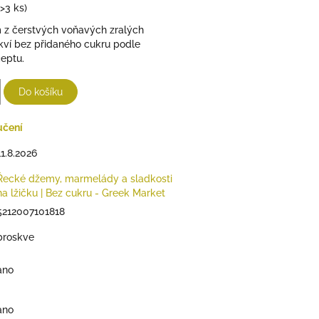
(>3 ks)
z čerstvých voňavých zralých
kví bez přidaného cukru podle
eptu.
Do košíku
učení
11.8.2026
Řecké džemy, marmelády a sladkosti
na lžičku | Bez cukru - Greek Market
5212007101818
broskve
ano
ano