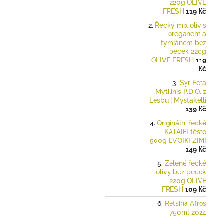
220g OLIVE
FRESH
119 Kč
Řecký mix oliv s
oreganem a
tymiánem bez
pecek 220g
OLIVE FRESH
119
Kč
Sýr Feta
Mytilinis P.D.O. z
Lesbu | Mystakelli
139 Kč
Originální řecké
KATAIFI těsto
500g EVOIKI ZIMI
149 Kč
Zelené řecké
olivy bez pecek
220g OLIVE
FRESH
109 Kč
Retsina Afros
750ml 2024