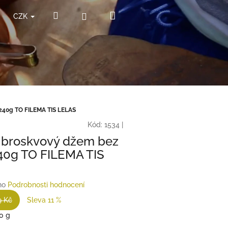
Nákupní
Hledat
Přihlášení
CZK
košík
240g TO FILEMA TIS LELAS
Kód:
1534
|
 broskvový džem bez
40g TO FILEMA TIS
no
Podrobnosti hodnocení
9 Kč
Sleva 11 %
0 g