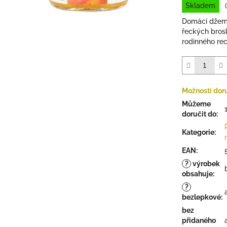
Skladem
z
5
Domácí džem 
hvězdiček.
řeckých bros
rodinného rec
Možnosti dor
Můžeme
doručit do:
Kategorie
:
EAN
:
?
výrobek
obsahuje
:
?
bezlepkové
:
bez
přidaného