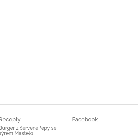
ček.
ček.
ček.
Recepty
Facebook
Burger z červené řepy se
sýrem Mastelo