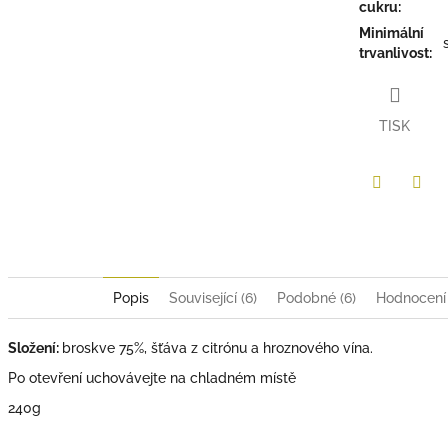
cukru
:
Minimální
trvanlivost
:
TISK
Twitter
Face
Popis
Související (6)
Podobné (6)
Hodnocení
Složení:
broskve 75%, šťáva z citrónu a hroznového vína.
Po otevření uchovávejte na chladném místě
240g