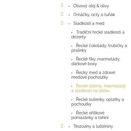
a
Olivový olej & olivy
n
e
Omáčky, octy a tuňák
l
Sladkosti a med
Tradiční řecké sladkosti a
dezerty
Řecké čokolády, trubičky a
pralinky
Řecké fíky, marmelády,
dárkové boxy
Řecký med a zdravé
medové pochoutky
Řecké džemy, marmelády
a sladkosti na lžičku
Řecké sušenky, oplatky a
pochoutky
Řecké oříškové
pomazánky a tahini
Těstoviny a luštěniny