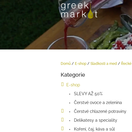
Přejít
na
obsah
Domů
/
E-shop
/
Sladkosti a med
/
Řecké 
P
Kategorie
o
Přeskočit
kategorie
s
E-shop
t
SLEVY AŽ 50%
r
a
Čerstvé ovoce a zelenina
n
Čerstvé chlazené potraviny
n
í
Delikatesy a speciality
p
Koření, čaj, káva a sůl