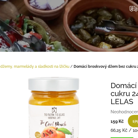
džemy, marmelády a sladkosti na lžičku
/
Domácí broskvový džem bez cukru 
Domácí
cukru 2
LELAS
Průměrné
Neohodnoce
hodnocení
17
159 Kč
produktu
je
Měrná
66,25 Kč / 10
0,0
cena: