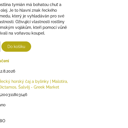
ostlina tymián má bohatou chuť a
 olej. Je to hlavní znak řeckého
edu, který je vyhladáván pro své
tnosti. Oživující vlastnosti rostliny
ímským vojákům, kteří pomocí vůně
ívali na voňavou koupel.
Do košíku
učení
12.8.2026
Řecký horský čaj a bylinky | Malotira,
Dictamos, Šalvěj - Greek Market
5200311803146
ano
BIO