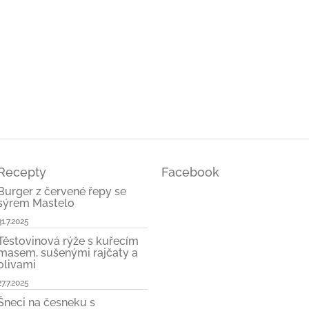
ček.
Recepty
Facebook
Burger z červené řepy se
sýrem Mastelo
31.7.2025
Těstovinová rýže s kuřecím
masem, sušenými rajčaty a
olivami
27.7.2025
Šneci na česneku s