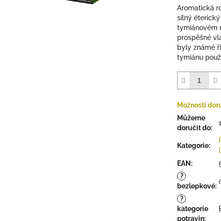
5
Aromatická r
hvězdiček.
silný éterický
tymiánovém m
prospěšné vlas
byly známé ř
tymiánu použ
Možnosti dor
Můžeme
doručit do:
Kategorie
:
EAN
:
?
bezlepkové
:
?
kategorie
potravin
: