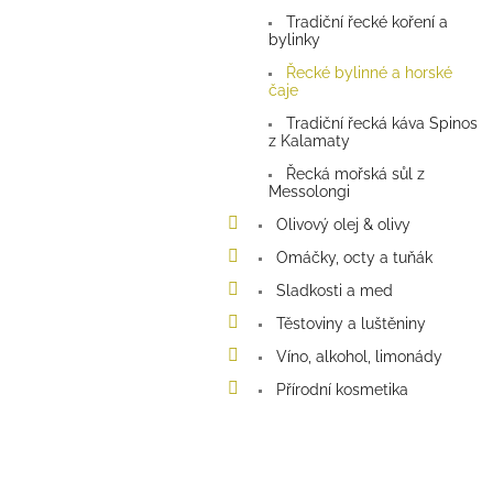
a
Tradiční řecké koření a
n
bylinky
e
Řecké bylinné a horské
l
čaje
Tradiční řecká káva Spinos
z Kalamaty
Řecká mořská sůl z
Messolongi
Olivový olej & olivy
Omáčky, octy a tuňák
Sladkosti a med
Těstoviny a luštěniny
Víno, alkohol, limonády
Přírodní kosmetika