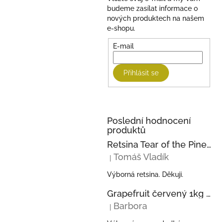
budeme zasílat informace o
nových produktech na našem
e-shopu.
E-mail
Přihlásit se
Poslední hodnocení
produktů
Retsina Tear of the Pine 750ml 2023 KECHRIS
Tomáš Vladík
|
Hodnocení produktu je 5 z 5 hvězdi
Výborná retsina. Děkuji.
Grapefruit červený 1kg z Řecka
Barbora
|
Hodnocení produktu je 5 z 5 hvězdi