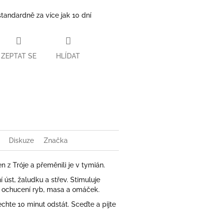
standardně za více jak 10 dní
ZEPTAT SE
HLÍDAT
book
Diskuze
Značka
 z Tróje a přeměnili je v tymián.
úst, žaludku a střev. Stimuluje
k ochucení ryb, masa a omáček.
echte 10 minut odstát. Sceďte a pijte