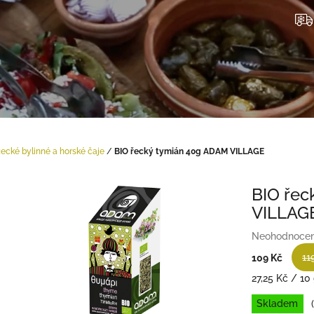
ecké bylinné a horské čaje
/
BIO řecký tymián 40g ADAM VILLAGE
BIO řec
VILLAG
Průměrné
Neohodnoce
hodnocení
11
109 Kč
produktu
je
Měrná
27,25 Kč / 10
0,0
cena:
Skladem
z