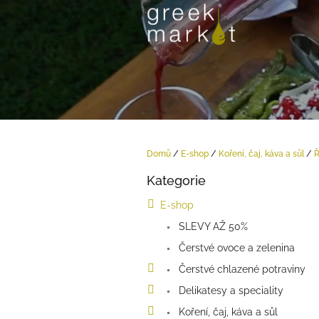
Přejít
na
obsah
Domů
/
E-shop
/
Koření, čaj, káva a sůl
/
Ř
P
Kategorie
o
Přeskočit
kategorie
s
E-shop
t
SLEVY AŽ 50%
r
a
Čerstvé ovoce a zelenina
n
Čerstvé chlazené potraviny
n
í
Delikatesy a speciality
p
Koření, čaj, káva a sůl