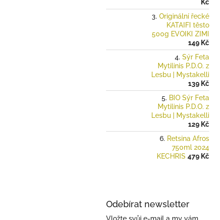
Kč
Originální řecké
KATAIFI těsto
500g EVOIKI ZIMI
149 Kč
Sýr Feta
Mytilinis P.D.O. z
Lesbu | Mystakelli
139 Kč
BIO Sýr Feta
Mytilinis P.D.O. z
Lesbu | Mystakelli
129 Kč
Retsina Afros
750ml 2024
KECHRIS
479 Kč
Odebírat newsletter
Vložte svůj e-mail a my vám