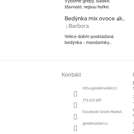
Výborné grepy, sladké,
šťavnaté, nejsou hořké.
Bedýnka mix ovoce 4kg - pomeranče, mandarinky, kiwi, avokáda z Řecka
Barbora
|
Hodnocení produktu je 5 z 5 hvězdi
Velice dobře poskládaná
bedýnka - mandarinky...
Z
á
Kontakt
p
a
t
info
@
greekmarket.cz
í
773 473 356
Facebook Greek Market
greekmarket.cz