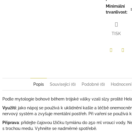
Minimální
trvanlivost
:
TISK
Twitter
Face
Popis
Související (6)
Podobné (6)
Hodnocení
Podle mytologie bohové během trójské války vzali slzy prolité Helen
Využití:
jako nápoj se používá k uklidnění kašle a léčbě onemocnění 
nervový systém a zvyšuje mentální postřeh. Při vaření se používá 
Příprava
: přidejte čajovou lžičku tymiánu do 250 ml vroucí vody. N
s trochou medu. Vyhněte se nadměrné spotřebě.