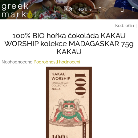
Přejít
Nák
Hledat
Přihlášení
na
CZK
obsah
koší
Kód:
0611
|
100% BIO hořká čokoláda KAKAU
WORSHIP kolekce MADAGASKAR 75g
KAKAU
Průměrné
Neohodnoceno
Podrobnosti hodnocení
hodnocení
produktu
je
0,0
z
5
hvězdiček.