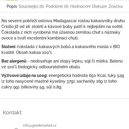
Popis
Související (6)
Podobné (6)
Hodnocení
Diskuze
Značka
Na severní pobřeží ostrova Madagascar rostou kakaovníky druhu
Criollo již od 18. století a kávové boby patří k nejlepším na světě.
Čokoláda z nich vyrobená má úžasnou zemitou chuť s náznaky
ovoce a tvoří excelentní kombinaci chutí.
Složení:
čokoláda z kakaových bobů a kakaového másla v BIO
kvalitě. Obsah kakaa 100%.
Bez alergenů
- neobsahuje ani stopy lepku, sóji či mléka. Baleno
ve 100% biologicky odbouratelném obalu.
Výživové údaje na 100g:
energetická hodnota 650 Kcal, tuky 52g
(z toho nasycené mastné kyseliny 37g), sacharidy 16g (z toho
cukry 9g), bílkoviny 5g, sůl 0,8g.
Z
á
Kontakt
p
a
t
info
@
greekmarket.cz