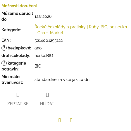
Možnosti doručení
Můžeme doručit
12.8.2026
do:
Řecké čokolády a pralinky | Ruby, BIO, bez cukru
Kategorie
:
- Greek Market
EAN
:
5214001255122
?
bezlepkové
:
ano
druh čokolády
:
hořká,BIO
?
kategorie
BIO
potravin
:
Minimální
standardně za více jak 10 dní
trvanlivost
:
ZEPTAT SE
HLÍDAT
Twitter
Facebook