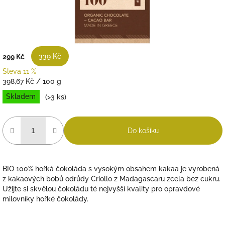
339 Kč
299 Kč
Sleva 11 %
Měrná
398,67 Kč / 100 g
cena:
Skladem
(>3 ks)
Do košíku
BIO 100% hořká čokoláda s vysokým obsahem kakaa je vyrobená
z kakaových bobů odrůdy Criollo z Madagascaru zcela bez cukru.
Užijte si skvělou čokoládu té nejvyšší kvality pro opravdové
milovníky hořké čokolády.