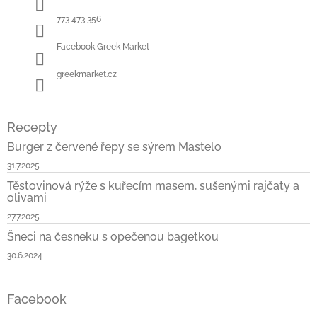
í
773 473 356
Facebook Greek Market
greekmarket.cz
Recepty
Burger z červené řepy se sýrem Mastelo
31.7.2025
Těstovinová rýže s kuřecím masem, sušenými rajčaty a
olivami
27.7.2025
Šneci na česneku s opečenou bagetkou
30.6.2024
Facebook