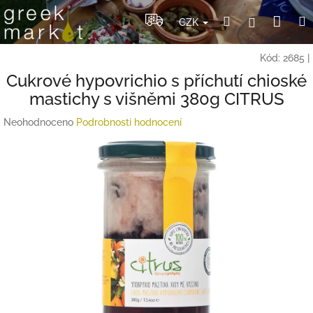
Přejít
Nák
Hledat
Přihlášení
na
CZK
obsah
koší
Kód:
2685
|
Cukrové hypovrichio s příchutí chioské
mastichy s višněmi 380g CITRUS
Průměrné
Neohodnoceno
Podrobnosti hodnocení
hodnocení
produktu
je
0,0
z
5
hvězdiček.