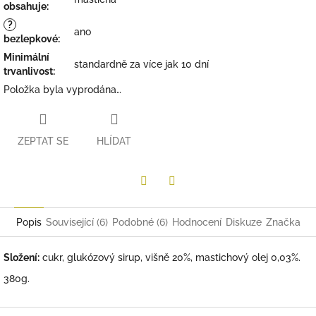
obsahuje
:
?
ano
bezlepkové
:
Minimální
standardně za více jak 10 dní
trvanlivost
:
Položka byla vyprodána…
ZEPTAT SE
HLÍDAT
Twitter
Facebook
Popis
Související (6)
Podobné (6)
Hodnocení
Diskuze
Značka
Složení:
cukr, glukózový sirup, višně 20%, mastichový olej 0,03%.
380g.
Z