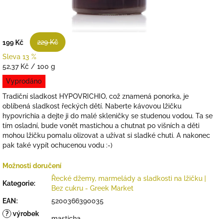
229 Kč
199 Kč
Sleva 13 %
Měrná
52,37 Kč / 100 g
cena:
Vyprodáno
Tradiční sladkost HYPOVRICHIO, což znamená ponorka, je
oblíbená sladkost řeckých dětí. Naberte kávovou lžičku
hypovrichia a dejte ji do malé skleničky se studenou vodou. Ta se
tím osladní, bude vonět mastichou a chutnat po višních a děti
mohou lžičku pomalu olizovat a užívat si sladké chuti. A nakonec
pak také vypít ochucenou vodu :-)
Možnosti doručení
Řecké džemy, marmelády a sladkosti na lžičku |
Kategorie
:
Bez cukru - Greek Market
EAN
:
5200366390035
?
výrobek
masticha