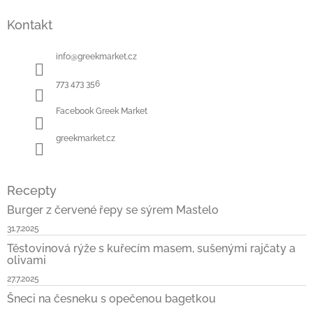
á
Kontakt
p
a
t
info
@
greekmarket.cz
í
773 473 356
Facebook Greek Market
greekmarket.cz
Recepty
Burger z červené řepy se sýrem Mastelo
31.7.2025
Těstovinová rýže s kuřecím masem, sušenými rajčaty a
olivami
27.7.2025
Šneci na česneku s opečenou bagetkou