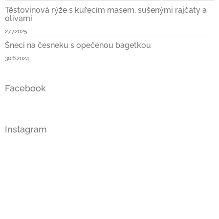
Těstovinová rýže s kuřecím masem, sušenými rajčaty a
olivami
27.7.2025
Šneci na česneku s opečenou bagetkou
30.6.2024
Facebook
Instagram