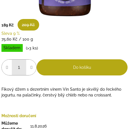
209 Kč
189 Kč
Sleva 9 %
Měrná
75,60 Kč / 100 g
cena:
Skladem
(>3 ks)
Do košíku
Fíkový džem s dezertním vínem Vin Santo je skvělý do řeckého
jogurtu, na palačinky, čerstvý bílý chléb nebo na croissant.
Možnosti doručení
Můžeme
11.8.2026