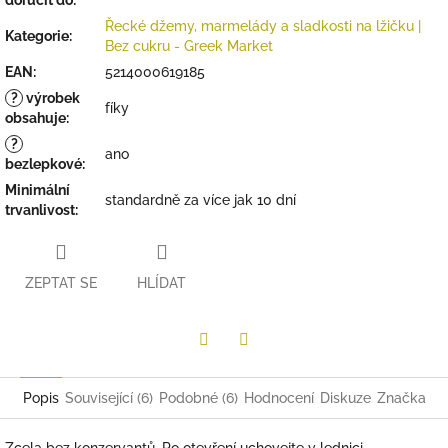
doručit do:
Řecké džemy, marmelády a sladkosti na lžičku |
Kategorie
:
Bez cukru - Greek Market
EAN
:
5214000619185
?
výrobek
fíky
obsahuje
:
?
ano
bezlepkové
:
Minimální
standardně za více jak 10 dní
trvanlivost
:
ZEPTAT SE
HLÍDAT
Twitter
Facebook
Popis
Související (6)
Podobné (6)
Hodnocení
Diskuze
Značka
Zcela bez konzervantů. Po otevření uchovejte v lednici