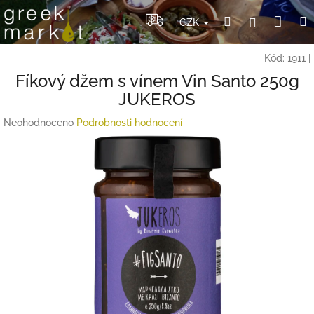
Přejít
Nák
Hledat
Přihlášení
na
CZK
obsah
koší
Kód:
1911
|
Fíkový džem s vínem Vin Santo 250g
JUKEROS
Průměrné
Neohodnoceno
Podrobnosti hodnocení
hodnocení
produktu
je
0,0
z
5
hvězdiček.