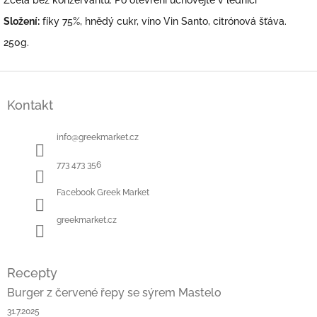
Složení:
fíky 75%, hnědý cukr, víno Vin Santo, citrónová šťáva.
250g.
Z
á
Kontakt
p
a
t
info
@
greekmarket.cz
í
773 473 356
Facebook Greek Market
greekmarket.cz
Recepty
Burger z červené řepy se sýrem Mastelo
31.7.2025