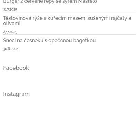
Burger z červené řepy se sýrem Mastelo
31.7.2025
Těstovinová rýže s kuřecím masem, sušenými rajčaty a
olivami
27.7.2025
Šneci na česneku s opečenou bagetkou
30.6.2024
Facebook
Instagram