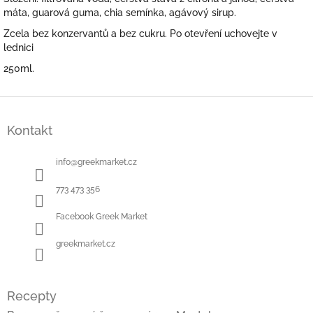
máta, guarová guma, chia semínka, agávový sirup.
Zcela bez konzervantů a bez cukru. Po otevření uchovejte v
lednici
250ml.
Z
á
Kontakt
p
a
t
info
@
greekmarket.cz
í
773 473 356
Facebook Greek Market
greekmarket.cz
Recepty