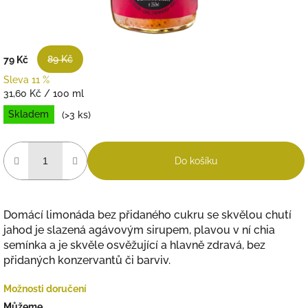
89 Kč
79 Kč
Sleva 11 %
Měrná
31,60 Kč / 100 ml
cena:
Skladem
(>3 ks)
Do košíku
Domácí limonáda bez přidaného cukru se skvělou chutí
jahod je slazená agávovým sirupem, plavou v ní chia
semínka a je skvěle osvěžující a hlavně zdravá, bez
přidaných konzervantů či barviv.
Možnosti doručení
Můžeme