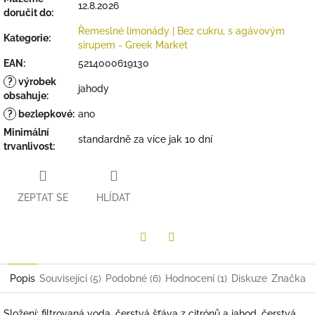
12.8.2026
doručit do:
Řemeslné limonády | Bez cukru, s agávovým
Kategorie
:
sirupem - Greek Market
EAN
:
5214000619130
?
výrobek
jahody
obsahuje
:
?
bezlepkové
:
ano
Minimální
standardně za více jak 10 dní
trvanlivost
:
ZEPTAT SE
HLÍDAT
Twitter
Facebook
Popis
Související (5)
Podobné (6)
Hodnocení (1)
Diskuze
Značka
Složení: filtrovaná voda, čerstvá šťáva z citrónů a jahod, čerstvá