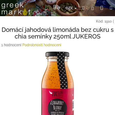
Přejít
Nák
Hledat
Přihlášení
na
CZK
obsah
koší
Kód:
1910
|
Domácí jahodová limonáda bez cukru s
chia semínky 250ml JUKEROS
Průměrné
1 hodnocení
Podrobnosti hodnocení
hodnocení
produktu
je
5,0
z
5
hvězdiček.