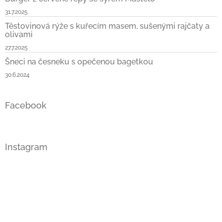
31.7.2025
Těstovinová rýže s kuřecím masem, sušenými rajčaty a
olivami
27.7.2025
Šneci na česneku s opečenou bagetkou
30.6.2024
Facebook
Instagram