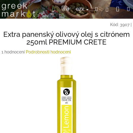
Přejít
Nák
Hledat
Přihlášení
na
CZK
obsah
koší
Kód:
3907
|
Extra panenský olivový olej s citrónem
250ml PREMIUM CRETE
Průměrné
1 hodnocení
Podrobnosti hodnocení
hodnocení
produktu
je
5,0
z
5
hvězdiček.