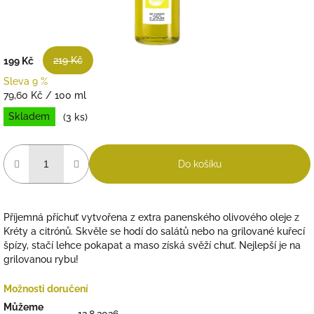
219 Kč
199 Kč
Sleva 9 %
Měrná
79,60 Kč / 100 ml
cena:
Skladem
(3 ks)
Do košíku
Příjemná příchuť vytvořena z extra panenského olivového oleje z
Kréty a citrónů. Skvěle se hodí do salátů nebo na grilované kuřecí
špízy, stačí lehce pokapat a maso získá svěží chuť. Nejlepší je na
grilovanou rybu!
Možnosti doručení
Můžeme