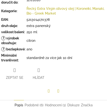
12.8.2026
doručit do:
Řecký Extra Virgin olivový olej | Koroneiki, Manaki,
Kategorie
:
Bio - Greek Market
EAN
:
5213014170378
druh oleje
:
extra panenský
velikost balení
:
250 ml
?
výrobek
citron
obsahuje
:
?
bezlepkové
:
ano
Minimální
standardně za více jak 10 dní
trvanlivost
:
ZEPTAT SE
HLÍDAT
Twitter
Facebook
Popis
Podobné (6)
Hodnocení (1)
Diskuze
Značka