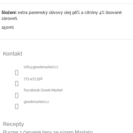
Složení:
extra panenský olivový olej 96% a citróny 4% lisované
zároveň.
250ml
Z
á
Kontakt
p
a
t
info
@
greekmarket.cz
í
773 473 356
Facebook Greek Market
greekmarket.cz
Recepty
Burger z červené řepy se sýrem Mastelo