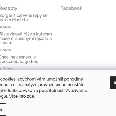
Recepty
Facebook
Burger z červené řepy se
sýrem Mastelo
31.7.2025
Těstovinová rýže s kuřecím
masem, sušenými rajčaty a
olivami
27.7.2025
Šneci na česneku s
opečenou bagetkou
30.6.2024
cookies, abychom Vám umožnili pohodlné
S
 webu a díky analýze provozu webu neustále
jeho funkce, výkon a použitelnost. Využíváme
odnocení obchodu
Produkty a značky
Doprava zboží
Blog
Obchodn
ogle.
Více info zde.
 z Řecka
. Všechna práva vyhrazena.
í