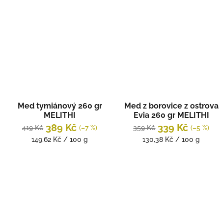
cena:
cena:
Med tymiánový 260 gr
Med z borovice z ostrova
MELITHI
Evia 260 gr MELITHI
389 Kč
339 Kč
419 Kč
(–7 %)
359 Kč
(–5 %)
Měrná
Měrná
149,62 Kč / 100 g
130,38 Kč / 100 g
cena:
cena: