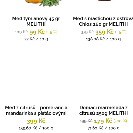
r
o
d
Med tymiánový 45 gr
Med s mastichou z ostrov
u
MELITHI
Chios 260 gr MELITHI
k
99 Kč
359 Kč
109 Kč
(–9 %)
379 Kč
(–5 %)
t
Měrná
Měrná
22 Kč / 10 g
138,08 Kč / 100 g
ů
cena:
cena:
Med z citrusů - pomeranč a
Domácí marmeláda z
mandarinka s pistáciovými
citrusů 250g MELITHI
oříšky 250 gr MELITHI
399 Kč
179 Kč
199 Kč
(–10 %)
Měrná
Měrná
159,60 Kč / 100 g
71,60 Kč / 100 g