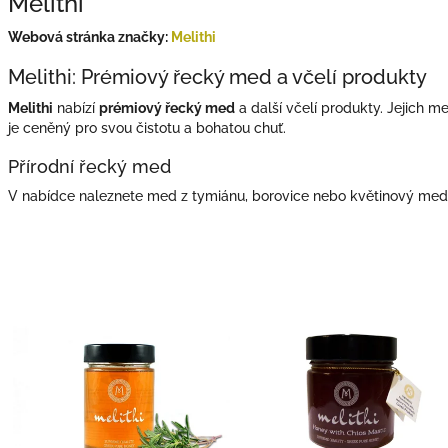
Melithi
Webová stránka značky:
Melithi
Melithi: Prémiový řecký med a včelí produkty
Melithi
nabízí
prémiový řecký med
a další včelí produkty. Jejich m
je ceněný pro svou čistotu a bohatou chuť.
Přírodní řecký med
V nabídce naleznete med z tymiánu, borovice nebo květinový med. 
V
ý
p
i
s
p