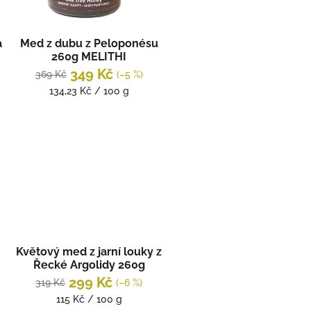
a
Med z dubu z Peloponésu
260g MELITHI
349 Kč
369 Kč
(–5 %)
Měrná
134,23 Kč / 100 g
cena:
Květový med z jarní louky z
Řecké Argolidy 260g
MELITHI
299 Kč
319 Kč
(–6 %)
Měrná
115 Kč / 100 g