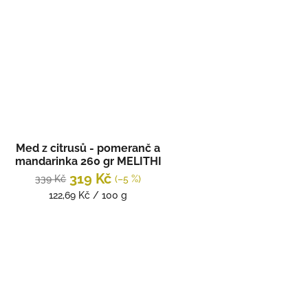
cena:
Med z citrusů - pomeranč a
mandarinka 260 gr MELITHI
319 Kč
339 Kč
(–5 %)
Měrná
122,69 Kč / 100 g
cena: