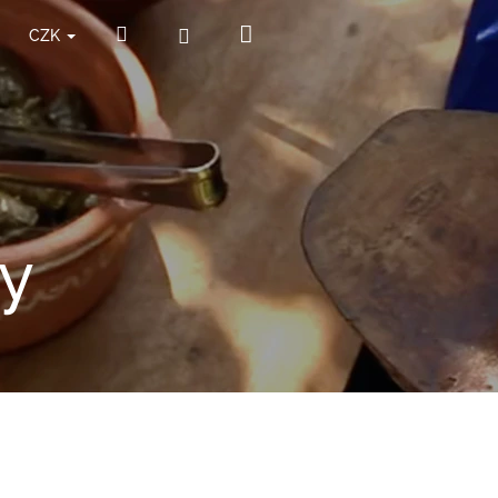
Nákupní
Hledat
Přihlášení
CZK
košík
y