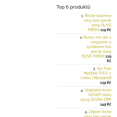
Top 6 produktů
Řecké kalamon
olivy bez pecek
220g OLIVE
FRESH
119 Kč
Řecký mix oliv s
oreganem a
tymiánem bez
pecek 220g
OLIVE FRESH
119
Kč
Sýr Feta
Mytilinis P.D.O. z
Lesbu | Mystakelli
139 Kč
Originální řecké
KATAIFI těsto
500g EVOIKI ZIMI
149 Kč
Zelené řecké
olivy bez pecek