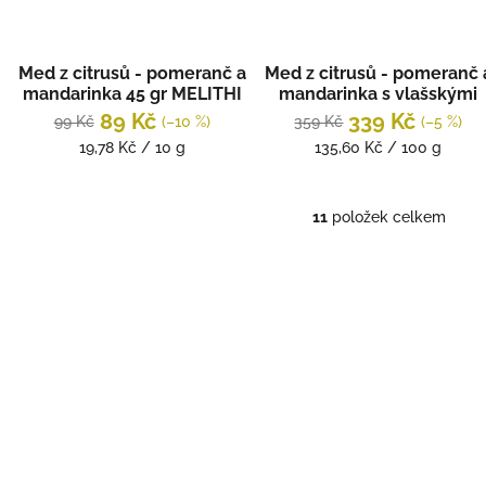
Med z citrusů - pomeranč a
Med z citrusů - pomeranč 
mandarinka 45 gr MELITHI
mandarinka s vlašskými
ořechy 250 gr MELITHI
89 Kč
339 Kč
99 Kč
(–10 %)
359 Kč
(–5 %)
Měrná
Měrná
19,78 Kč / 10 g
135,60 Kč / 100 g
cena:
cena:
11
položek celkem
O
v
l
á
d
a
c
í
p
r
v
k
y