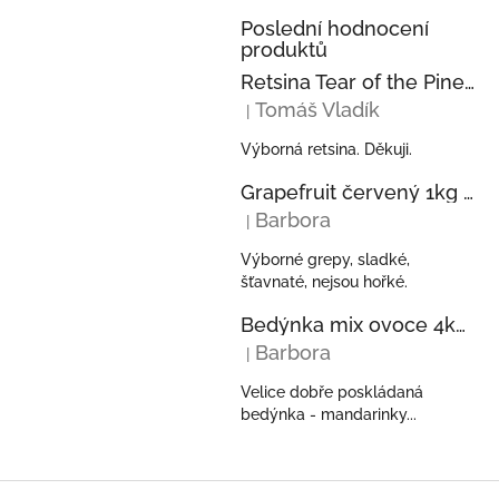
Poslední hodnocení
produktů
Retsina Tear of the Pine 750ml 2023 KECHRIS
Tomáš Vladík
|
Hodnocení produktu je 5 z 5 hvězdi
Výborná retsina. Děkuji.
Grapefruit červený 1kg z Řecka
Barbora
|
Hodnocení produktu je 5 z 5 hvězdi
Výborné grepy, sladké,
šťavnaté, nejsou hořké.
Bedýnka mix ovoce 4kg - pomeranče, mandarinky, kiwi, avokáda z Řecka
Barbora
|
Hodnocení produktu je 5 z 5 hvězdi
Velice dobře poskládaná
bedýnka - mandarinky...
Z