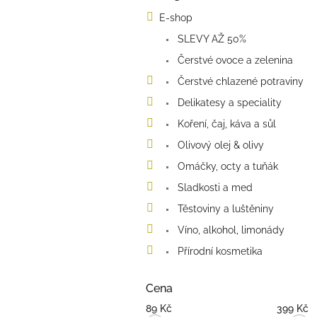
kategorie
s
E-shop
t
SLEVY AŽ 50%
r
a
Čerstvé ovoce a zelenina
n
Čerstvé chlazené potraviny
n
í
Delikatesy a speciality
p
Koření, čaj, káva a sůl
a
Olivový olej & olivy
n
e
Omáčky, octy a tuňák
l
Sladkosti a med
Těstoviny a luštěniny
Víno, alkohol, limonády
Přírodní kosmetika
Cena
89
Kč
399
Kč