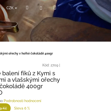
Nákupní
Hledat
Přihlášení
CZK
košík
šskými ořechy v hořké čokoládě 400gr
Kód:
2709
|
 balení fíků z Kymi s
i a vlašskými ořechy
 čokoládě 400gr
O
no
Podrobnosti hodnocení
9 Kč
Sleva 6 %