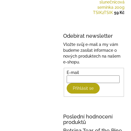
slunečnicová
semínka 200g
TSIK2TSIK
59 Kč
Odebírat newsletter
Vložte svůj e-mail a my vám
budeme zasílat informace o
nových produktech na našem
e-shopu.
E-mail
Přihlásit se
Poslední hodnocení
produktů
Retsina Tear of the Pine 750ml 2023 KECHRIS