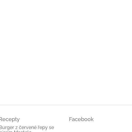
ček.
ček.
ček.
Recepty
Facebook
Burger z červené řepy se