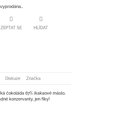
 vyprodána…
ZEPTAT SE
HLÍDAT
book
Diskuze
Značka
ořká čokoláda 67% (kakaové máslo,
Žádné konzervanty, jen fíky!