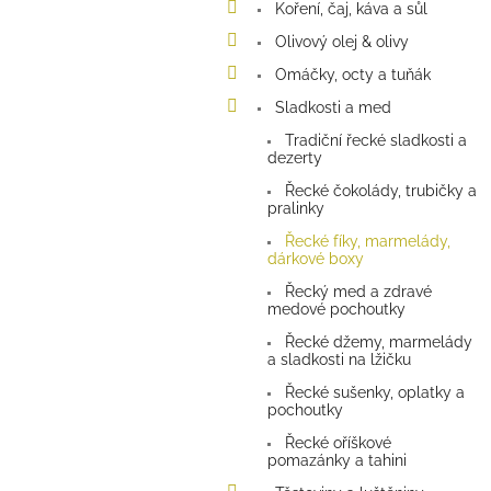
p
Koření, čaj, káva a sůl
a
Olivový olej & olivy
n
e
Omáčky, octy a tuňák
l
Sladkosti a med
Tradiční řecké sladkosti a
dezerty
Řecké čokolády, trubičky a
pralinky
Řecké fíky, marmelády,
dárkové boxy
Řecký med a zdravé
medové pochoutky
Řecké džemy, marmelády
a sladkosti na lžičku
Řecké sušenky, oplatky a
pochoutky
Řecké oříškové
pomazánky a tahini