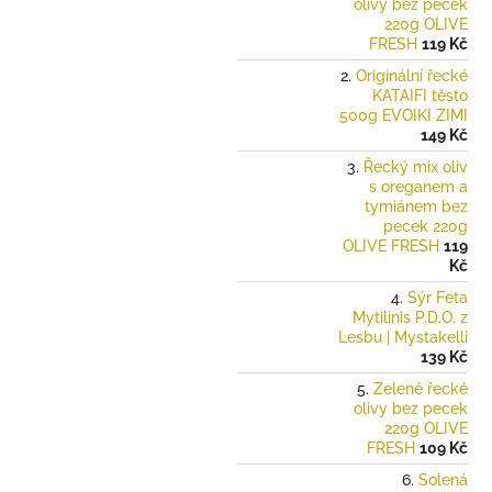
olivy bez pecek
220g OLIVE
FRESH
119 Kč
Originální řecké
KATAIFI těsto
500g EVOIKI ZIMI
149 Kč
Řecký mix oliv
s oreganem a
tymiánem bez
pecek 220g
OLIVE FRESH
119
Kč
Sýr Feta
Mytilinis P.D.O. z
Lesbu | Mystakelli
139 Kč
Zelené řecké
olivy bez pecek
220g OLIVE
FRESH
109 Kč
Solená