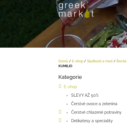
Přejít
na
obsah
Domů
/
E-shop
/
Sladkosti a med
/
Řecké 
KUMILIO
P
Kategorie
o
Přeskočit
kategorie
s
E-shop
t
SLEVY AŽ 50%
r
a
Čerstvé ovoce a zelenina
n
Čerstvé chlazené potraviny
n
í
Delikatesy a speciality