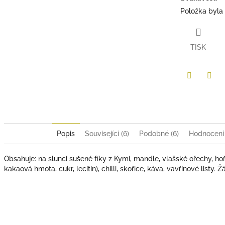
Položka byla
TISK
Twitter
Face
Popis
Související (6)
Podobné (6)
Hodnocení
Obsahuje: na slunci sušené fíky z Kymi, mandle, vlašské ořechy, h
kakaová hmota, cukr, lecitin), chilli, skořice, káva, vavřínové listy. 