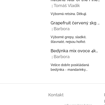
Tomáš Vladík
|
Hodnocení produktu je 5 z 5 hvězdi
Výborná retsina. Děkuji.
Grapefruit červený 1kg z Řecka
Barbora
|
Hodnocení produktu je 5 z 5 hvězdi
Výborné grepy, sladké,
šťavnaté, nejsou hořké.
Bedýnka mix ovoce 4kg - pomeranče, mandarinky, kiwi, avokáda z Řecka
Barbora
|
Hodnocení produktu je 5 z 5 hvězdi
Velice dobře poskládaná
bedýnka - mandarinky...
Z
á
Kontakt
p
a