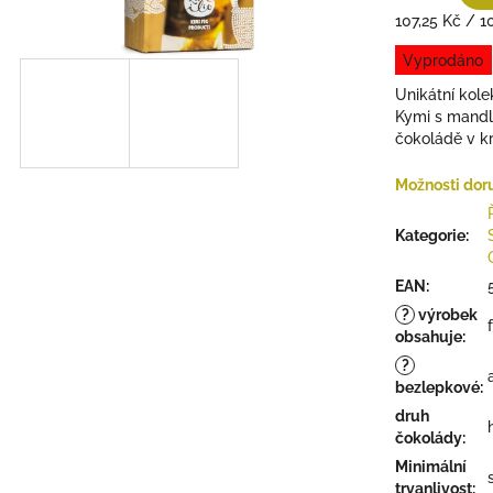
je
Měrná
107,25 Kč / 1
0,0
cena:
Vyprodáno
z
5
Unikátní kole
hvězdiček.
Kymi s mandle
čokoládě v k
Možnosti dor
Kategorie
:
EAN
:
?
výrobek
obsahuje
:
?
bezlepkové
:
druh
čokolády
:
Minimální
trvanlivost
: