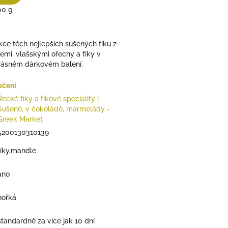
00 g
kce těch nejlepších sušených fíku z
mi, vlašskými ořechy a fíky v
rásném dárkovém balení.
učení
Řecké fíky a fíkové speciality |
Sušené, v čokoládě, marmelády -
Greek Market
5200130310139
fíky,mandle
ano
hořká
standardně za více jak 10 dní