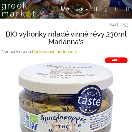
Přejít
Nák
Hledat
Přihlášení
na
CZK
obsah
koší
Kód:
1253
|
BIO výhonky mladé vinné révy 230ml
Marianna's
Průměrné
Neohodnoceno
Podrobnosti hodnocení
hodnocení
AKCE
produktu
je
0,0
z
5
hvězdiček.