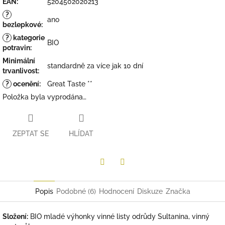
EAN
:
5204502020213
?
ano
bezlepkové
:
?
kategorie
BIO
potravin
:
Minimální
standardně za více jak 10 dní
trvanlivost
:
?
ocenění
:
Great Taste **
Položka byla vyprodána…
ZEPTAT SE
HLÍDAT
Twitter
Facebook
Popis
Podobné (6)
Hodnocení
Diskuze
Značka
Složení:
BIO mladé výhonky vinné listy odrůdy Sultanina, vinný