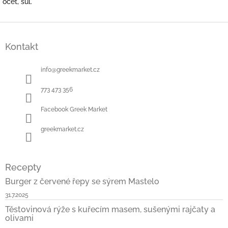
ocet, sůl.
Z
á
Kontakt
p
a
t
info
@
greekmarket.cz
í
773 473 356
Facebook Greek Market
greekmarket.cz
Recepty
Burger z červené řepy se sýrem Mastelo
31.7.2025
Těstovinová rýže s kuřecím masem, sušenými rajčaty a
olivami