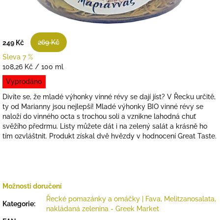
269 Kč
249 Kč
Sleva 7 %
Měrná
108,26 Kč / 100 ml
cena:
Vyprodáno
Divíte se, že mladé výhonky vinné révy se dají jíst? V Řecku určitě,
ty od Marianny jsou nejlepší! Mladé výhonky BIO vinné révy se
naloží do vinného octa s trochou soli a vznikne lahodná chuť
svěžího předrmu. Listy můžete dát i na zelený salát a krásně ho
tím ozvláštnit. Produkt získal dvě hvězdy v hodnocení Great Taste.
Možnosti doručení
Řecké pomazánky a omáčky | Fava, Melitzanosalata,
Kategorie
:
nakládaná zelenina - Greek Market