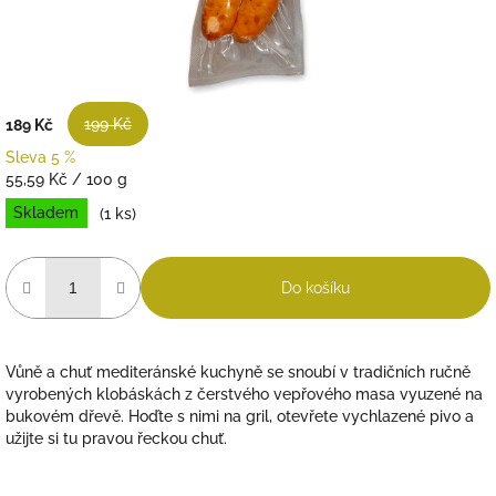
199 Kč
189 Kč
Sleva 5 %
Měrná
55,59 Kč / 100 g
cena:
Skladem
(1 ks)
Do košíku
Vůně a chuť mediteránské kuchyně se snoubí v tradičních ručně
vyrobených klobáskách z čerstvého vepřového masa vyuzené na
bukovém dřevě. Hoďte s nimi na gril, otevřete vychlazené pivo a
užijte si tu pravou řeckou chuť.