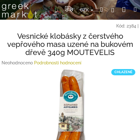
Přejít
Nák
Hledat
Přihlášení
na
CZK
obsah
koší
Kód:
2384
|
Vesnické klobásky z čerstvého
vepřového masa uzené na bukovém
dřevě 340g MOUTEVELIS
Průměrné
Neohodnoceno
Podrobnosti hodnocení
hodnocení
CHLAZENÉ
produktu
je
0,0
z
5
hvězdiček.