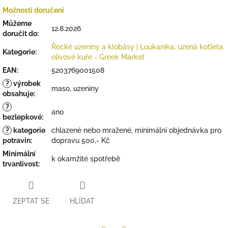
Možnosti doručení
Můžeme
12.8.2026
doručit do:
Řecké uzeniny a klobásy | Loukanika, uzená kotleta,
Kategorie
:
olivové kuře - Greek Market
EAN
:
5203769001508
?
výrobek
maso, uzeniny
obsahuje
:
?
ano
bezlepkové
:
?
kategorie
chlazené nebo mražené, minimální objednávka pro
potravin
:
dopravu 500,- Kč
Minimální
k okamžité spotřebě
trvanlivost
:
ZEPTAT SE
HLÍDAT