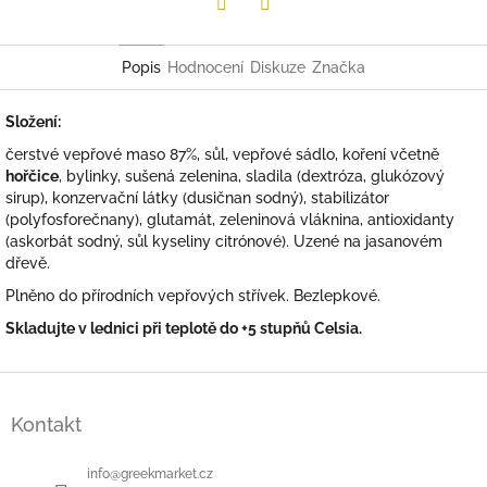
Twitter
Facebook
Popis
Hodnocení
Diskuze
Značka
Složení:
čerstvé vepřové maso 87%, sůl, vepřové sádlo, koření včetně
hořčice
, bylinky, sušená zelenina, sladila (dextróza, glukózový
sirup), konzervační látky (dusičnan sodný), stabilizátor
(polyfosforečnany), glutamát, zeleninová vláknina, antioxidanty
(askorbát sodný, sůl kyseliny citrónové). Uzené na jasanovém
dřevě.
Plněno do přírodních vepřových střívek. Bezlepkové.
Skladujte v lednici při teplotě do +5 stupňů Celsia.
Z
á
Kontakt
p
a
t
info
@
greekmarket.cz