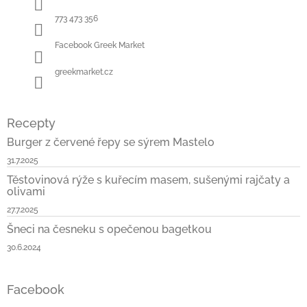
í
773 473 356
Facebook Greek Market
greekmarket.cz
Recepty
Burger z červené řepy se sýrem Mastelo
31.7.2025
Těstovinová rýže s kuřecím masem, sušenými rajčaty a
olivami
27.7.2025
Šneci na česneku s opečenou bagetkou
30.6.2024
Facebook