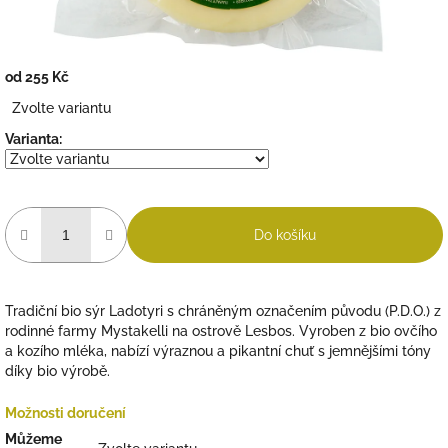
od
255 Kč
Měrná
Zvolte variantu
cena:
Varianta:
Do košíku
Tradiční bio sýr Ladotyri s chráněným označením původu (P.D.O.) z
rodinné farmy Mystakelli na ostrově Lesbos. Vyroben z bio ovčího
a kozího mléka, nabízí výraznou a pikantní chuť s jemnějšími tóny
díky bio výrobě.
Možnosti doručení
Můžeme