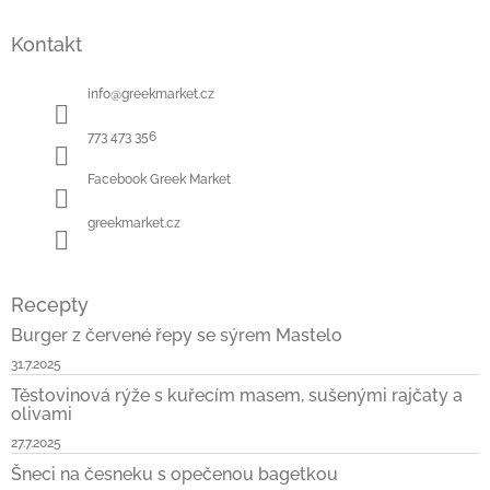
Z
á
Kontakt
p
a
t
info
@
greekmarket.cz
í
773 473 356
Facebook Greek Market
greekmarket.cz
Recepty
Burger z červené řepy se sýrem Mastelo
31.7.2025
Těstovinová rýže s kuřecím masem, sušenými rajčaty a
olivami
27.7.2025
Šneci na česneku s opečenou bagetkou