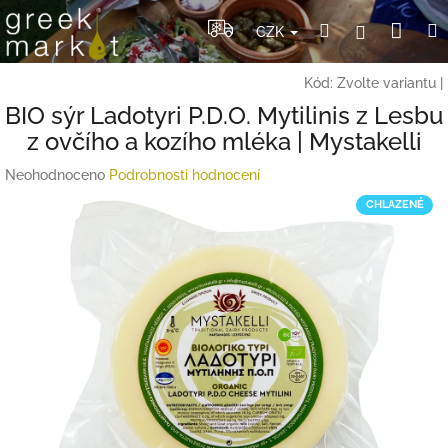
Přejít
Nák
Hledat
Přihlášení
na
CZK
obsah
koší
Kód:
Zvolte variantu
|
BIO sýr Ladotyri P.D.O. Mytilinis z Lesbu
z ovčího a kozího mléka | Mystakelli
Průměrné
Neohodnoceno
Podrobnosti hodnocení
hodnocení
CHLAZENÉ
produktu
je
0,0
z
5
hvězdiček.