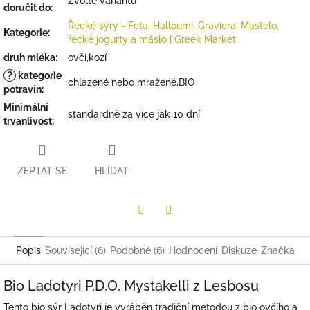
Zvolte variantu
doručit do:
Řecké sýry - Feta, Halloumi, Graviera, Mastelo,
Kategorie
:
řecké jogurty a máslo | Greek Market
druh mléka
:
ovčí,kozí
?
kategorie
chlazené nebo mražené,BIO
potravin
:
Minimální
standardně za více jak 10 dní
trvanlivost
:
ZEPTAT SE
HLÍDAT
Twitter
Facebook
Popis
Související (6)
Podobné (6)
Hodnocení
Diskuze
Značka
Bio Ladotyri P.D.O. Mystakelli z Lesbosu
Tento bio sýr Ladotyri je vyráběn tradiční metodou z bio ovčího a