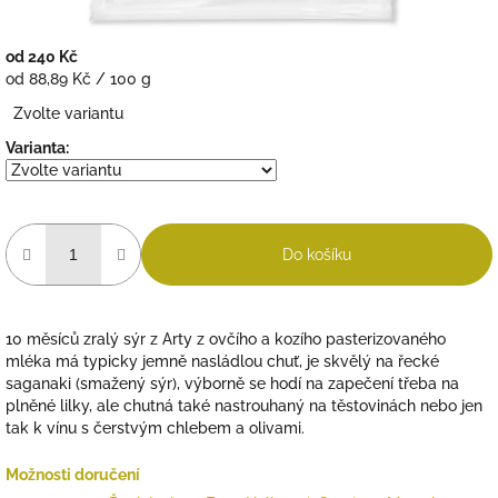
od
240 Kč
Měrná
od 88,89 Kč / 100 g
cena:
Zvolte variantu
Varianta:
Do košíku
10 měsíců zralý sýr z Arty z ovčího a kozího pasterizovaného
mléka má typicky jemně nasládlou chuť, je skvělý na řecké
saganaki (smažený sýr), výborně se hodí na zapečení třeba na
plněné lilky, ale chutná také nastrouhaný na těstovinách nebo jen
tak k vínu s čerstvým chlebem a olivami.
Možnosti doručení