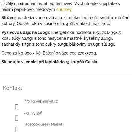
skvělý na strouhání např. na těstoviny.
Vychutnejte si jej také s
naším paprikovo-medovým
chutney
.
Složení:
pasterizované ovčí a kozí mléko, jedlá sůl, syřidlo, mléčné
kultury. Obsah tuku v sušině min. 40%, vlhkost max. 40%.
Výživové údaje na 100gr:
Energetická hodnota 1651,7kJ/394,5
kcal, tuky 32,5gr z toho nasycené mastné kyseliny 21,9gr,
sacharidy 1,3gr, z toho cukry 0,5gr, bílkoviny 23,8gr, sůl 2gr.
Cena za kg 890,- Kč. Balení o váze cca 270-370g.
Skladujte v lednici při teplotě do +5 stupňů Celsia.
Z
á
Kontakt
p
a
t
info
@
greekmarket.cz
í
773 473 356
Facebook Greek Market