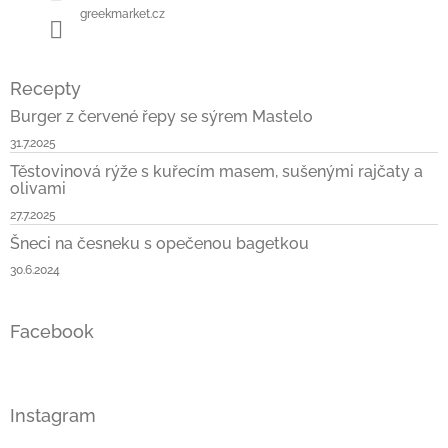
greekmarket.cz
Recepty
Burger z červené řepy se sýrem Mastelo
31.7.2025
Těstovinová rýže s kuřecím masem, sušenými rajčaty a
olivami
27.7.2025
Šneci na česneku s opečenou bagetkou
30.6.2024
Facebook
Instagram