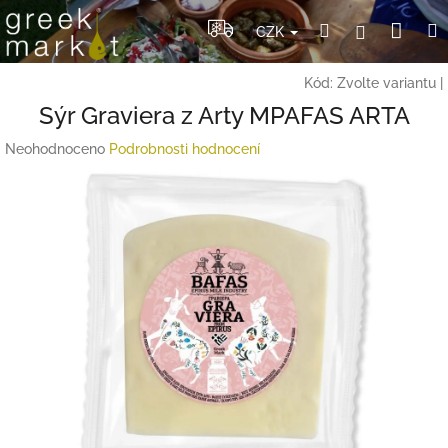
Přejít
Nák
Hledat
Přihlášení
na
CZK
obsah
koší
Kód:
Zvolte variantu
|
Sýr Graviera z Arty MPAFAS ARTA
Průměrné
Neohodnoceno
Podrobnosti hodnocení
hodnocení
produktu
je
0,0
z
5
hvězdiček.