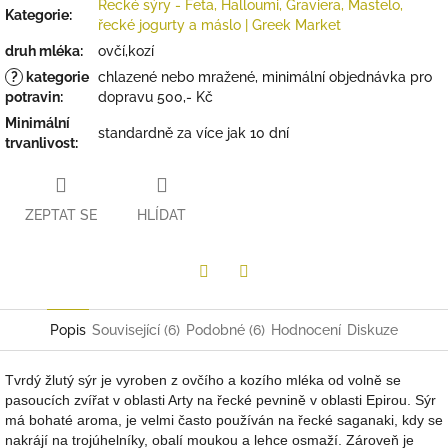
Řecké sýry - Feta, Halloumi, Graviera, Mastelo,
Kategorie
:
řecké jogurty a máslo | Greek Market
druh mléka
:
ovčí,kozí
?
kategorie
chlazené nebo mražené, minimální objednávka pro
potravin
:
dopravu 500,- Kč
Minimální
standardně za více jak 10 dní
trvanlivost
:
ZEPTAT SE
HLÍDAT
Twitter
Facebook
Popis
Související (6)
Podobné (6)
Hodnocení
Diskuze
Tvrdý žlutý sýr je vyroben z ovčího a kozího mléka od volně se
pasoucích zvířat v oblasti Arty na řecké pevnině v oblasti Epirou. Sýr
má bohaté aroma, je velmi často používán na řecké saganaki, kdy se
nakrájí na trojúhelníky, obalí moukou a lehce osmaží. Zároveň je