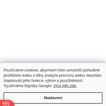
Používáme cookies, abychom Vám umožnili pohodlné
Sledovat na Instagramu
prohlížení webu a díky analýze provozu webu neustále
zlepšovali jeho funkce, výkon a použitelnost.
Využíváme Signály Google.
Více info zde.
Náš obchod a kontakty
Hodnocení obchodu
Produkty a značky
Doprava zboží
Blog
Obchodní podmínky
Napište nám
Nastavení